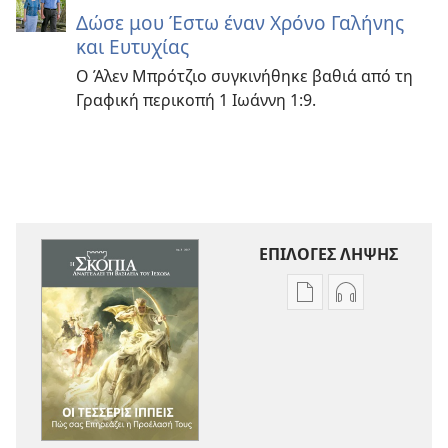
Δώσε μου Έστω έναν Χρόνο Γαλήνης
και Ευτυχίας
Ο Άλεν Μπρότζιο συγκινήθηκε βαθιά από τη
Γραφική περικοπή 1 Ιωάννη 1:9.
ΕΠΙΛΟΓΕΣ ΛΗΨΗΣ
Επιλογές
Επιλογές
λήψης
λήψης
εκδόσεων
ηχογραφήσε
Η
Η
ΣΚΟΠΙΑ
ΣΚΟΠΙΑ
Οι
Οι
Τέσσερις
Τέσσερις