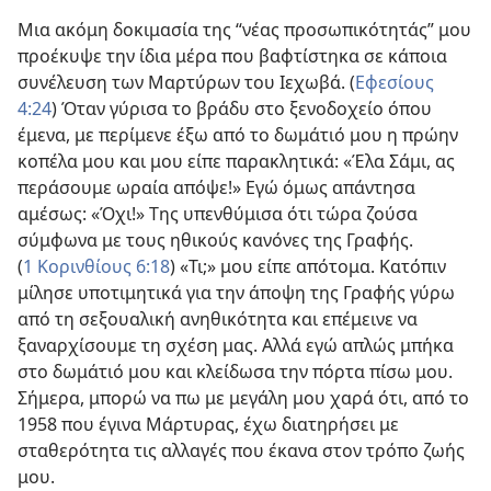
Μια ακόμη δοκιμασία της “νέας προσωπικότητάς” μου
προέκυψε την ίδια μέρα που βαφτίστηκα σε κάποια
συνέλευση των Μαρτύρων του Ιεχωβά. (
Εφεσίους
4:24
) Όταν γύρισα το βράδυ στο ξενοδοχείο όπου
έμενα, με περίμενε έξω από το δωμάτιό μου η πρώην
κοπέλα μου και μου είπε παρακλητικά: «Έλα Σάμι, ας
περάσουμε ωραία απόψε!» Εγώ όμως απάντησα
αμέσως: «Όχι!» Της υπενθύμισα ότι τώρα ζούσα
σύμφωνα με τους ηθικούς κανόνες της Γραφής.
(
1 Κορινθίους 6:18
) «Τι;» μου είπε απότομα. Κατόπιν
μίλησε υποτιμητικά για την άποψη της Γραφής γύρω
από τη σεξουαλική ανηθικότητα και επέμεινε να
ξαναρχίσουμε τη σχέση μας. Αλλά εγώ απλώς μπήκα
στο δωμάτιό μου και κλείδωσα την πόρτα πίσω μου.
Σήμερα, μπορώ να πω με μεγάλη μου χαρά ότι, από το
1958 που έγινα Μάρτυρας, έχω διατηρήσει με
σταθερότητα τις αλλαγές που έκανα στον τρόπο ζωής
μου.