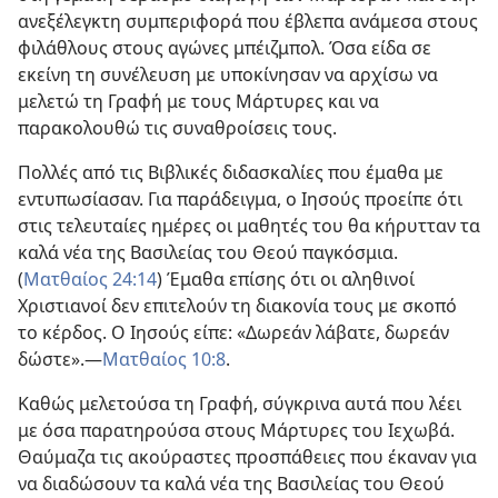
ανεξέλεγκτη συμπεριφορά που έβλεπα ανάμεσα στους
φιλάθλους στους αγώνες μπέιζμπολ. Όσα είδα σε
εκείνη τη συνέλευση με υποκίνησαν να αρχίσω να
μελετώ τη Γραφή με τους Μάρτυρες και να
παρακολουθώ τις συναθροίσεις τους.
Πολλές από τις Βιβλικές διδασκαλίες που έμαθα με
εντυπωσίασαν. Για παράδειγμα, ο Ιησούς προείπε ότι
στις τελευταίες ημέρες οι μαθητές του θα κήρυτταν τα
καλά νέα της Βασιλείας του Θεού παγκόσμια.
(
Ματθαίος 24:14
) Έμαθα επίσης ότι οι αληθινοί
Χριστιανοί δεν επιτελούν τη διακονία τους με σκοπό
το κέρδος. Ο Ιησούς είπε: «Δωρεάν λάβατε, δωρεάν
δώστε».​—
Ματθαίος 10:8
.
Καθώς μελετούσα τη Γραφή, σύγκρινα αυτά που λέει
με όσα παρατηρούσα στους Μάρτυρες του Ιεχωβά.
Θαύμαζα τις ακούραστες προσπάθειες που έκαναν για
να διαδώσουν τα καλά νέα της Βασιλείας του Θεού