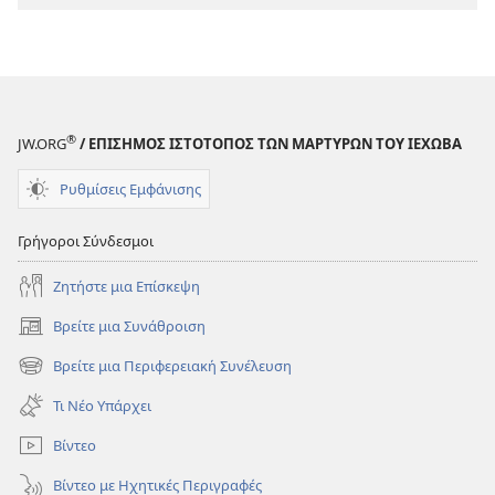
Ιππείς
Ιππείς
—
—
Πώς
Πώς
σας
σας
Επηρεάζει
Επηρεάζει
®
JW.ORG
/ ΕΠΙΣΗΜΟΣ ΙΣΤΟΤΟΠΟΣ ΤΩΝ ΜΑΡΤΥΡΩΝ ΤΟΥ ΙΕΧΩΒΑ
η
η
Προέλασή
Προέλασή
Ρυθμίσεις Εμφάνισης
Τους
Τους
Γρήγοροι Σύνδεσμοι
Ζητήστε μια Επίσκεψη
Βρείτε μια Συνάθροιση
(ανοίγει
νέο
Βρείτε μια Περιφερειακή Συνέλευση
(ανοίγει
παράθυρο)
νέο
Τι Νέο Υπάρχει
παράθυρο)
Βίντεο
Βίντεο με Ηχητικές Περιγραφές