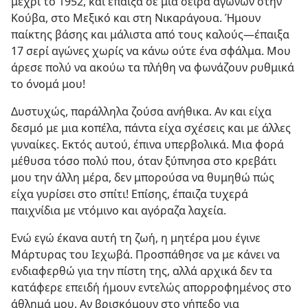
μέχρι το 1952, και έπαιξα σε μια σειρά αγώνων στην
Κούβα, στο Μεξικό και στη Νικαράγουα. Ήμουν
παίκτης βάσης και μάλιστα από τους καλούς​—έπαιξα
17 σερί αγώνες χωρίς να κάνω ούτε ένα σφάλμα. Μου
άρεσε πολύ να ακούω τα πλήθη να φωνάζουν ρυθμικά
το όνομά μου!
Δυστυχώς, παράλληλα ζούσα ανήθικα. Αν και είχα
δεσμό με μια κοπέλα, πάντα είχα σχέσεις και με άλλες
γυναίκες. Εκτός αυτού, έπινα υπερβολικά. Μια φορά
μέθυσα τόσο πολύ που, όταν ξύπνησα στο κρεβάτι
μου την άλλη μέρα, δεν μπορούσα να θυμηθώ πώς
είχα γυρίσει στο σπίτι! Επίσης, έπαιζα τυχερά
παιχνίδια με ντόμινο και αγόραζα λαχεία.
Ενώ εγώ έκανα αυτή τη ζωή, η μητέρα μου έγινε
Μάρτυρας του Ιεχωβά. Προσπάθησε να με κάνει να
ενδιαφερθώ για την πίστη της, αλλά αρχικά δεν τα
κατάφερε επειδή ήμουν εντελώς απορροφημένος στο
άθλημά μου. Αν βρισκόμουν στο γήπεδο για