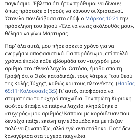
παγκόσμια. Έβλεπα ότι ήταν πρόθυμοι να δίνουν,
όπως πρόσταξε ο Ιησούς να κάνουν οι Χριστιανοί.
Όταν λοιπόν διάβασα στο εδάφιο
Μάρκος 10:21
την
πρόσκληση του Ιησού «Έλα να γίνεις ακόλουθός μου»,
θέλησα να γίνω Μάρτυρας.
Παρ’ όλα αυτά, μου πήρε αρκετό χρόνο για να
ενεργήσω αποφασιστικά. Για παράδειγμα, επί πολλά
χρόνια έπαιζα κάθε εβδομάδα τον «τυχερό» μου
αριθμό στο εθνικό λαχείο. Ωστόσο, έμαθα από τη
Γραφή ότι ο Θεός καταδικάζει τους λάτρεις “του θεού
της Καλής Τύχης”, καθώς και τους πλεονέκτες. (
Ησαΐας
65:11·
Κολοσσαείς 3:5
) Γι’ αυτό, αποφάσισα να
σταματήσω τα τυχερά παιχνίδια. Την πρώτη Κυριακή
αφότου έπαψα να παίρνω λαχείο, κληρώθηκε ο
«τυχερός» μου αριθμός! Κάποιοι με κορόιδευαν που
δεν είχα παίξει εκείνη την εβδομάδα και με πίεζαν
πολύ να ξαναπαίξω, αλλά εγώ αντιστάθηκα. Ποτέ δεν
ξαναγύρισα στα τυχερά παιχνίδια.