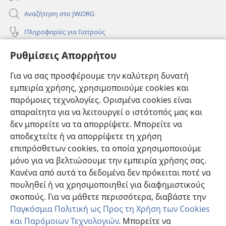
Αναζήτηση στο JW.ORG
Πληροφορίες για Γιατρούς
Πληροφορίες για Επίσημους Φορείς και ΜΜΕ
Ρυθμίσεις Απορρήτου
Βοήθεια
Για να σας προσφέρουμε την καλύτερη δυνατή
εμπειρία χρήσης, χρησιμοποιούμε cookies και
Συνεισφορές
(ανοίγει
παρόμοιες τεχνολογίες. Ορισμένα cookies είναι
νέο
απαραίτητα για να λειτουργεί ο ιστότοπός μας και
παράθυρο)
ΔΙΑΔΙΚΤΥΑΚΗ ΒΙΒΛΙΟΘΗΚΗ της Σκοπιάς™
δεν μπορείτε να τα απορρίψετε. Μπορείτε να
(ανοίγει
αποδεχτείτε ή να απορρίψετε τη χρήση
νέο
®
JW Hub
παράθυρο)
επιπρόσθετων cookies, τα οποία χρησιμοποιούμε
(ανοίγει
νέο
μόνο για να βελτιώσουμε την εμπειρία χρήσης σας.
®
JW Library
παράθυρο)
Κανένα από αυτά τα δεδομένα δεν πρόκειται ποτέ να
πουληθεί ή να χρησιμοποιηθεί για διαφημιστικούς
Βιβλιοθήκη της Σκοπιάς
σκοπούς. Για να μάθετε περισσότερα, διαβάστε την
Παγκόσμια Πολιτική ως Προς τη Χρήση των Cookies
και Παρόμοιων Τεχνολογιών
. Μπορείτε να