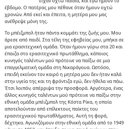
είχαν οχτώ παιδιά, και εγώ ήμουν το
έβδομο. Ο πατέρας μου πέθανε όταν ήμουν οχτώ
χρονών. Από εκεί και έπειτα, η μητέρα μου μας
ανέθρεψε μόνη της.
Το μπέιζμπολ ήταν πάντα κομμάτι της ζωής μου. Μου
άρεσε από παιδί. Στα τέλη της εφηβείας μου, μπήκα σε
μια ερασιτεχνική ομάδα. Όταν ήμουν γύρω στα 20 και
έπαιζα στο ερασιτεχνικό πρωτάθλημα, κάποιος
κυνηγός ταλέντων μού πρότεινε να παίξω σε μια
επαγγελματική ομάδα στη Νικαράγουα. Ωστόσο,
επειδή εκείνον τον καιρό η μητέρα μου δεν ήταν καλά
στην υγεία της και τη φρόντιζα εγώ, δεν ήθελα να πάω.
Έτσι λοιπόν, απέρριψα την προσφορά. Αργότερα, ένας
άλλος κυνηγός ταλέντων μού πρότεινε να παίξω στην
εθνική ομάδα μπέιζμπολ της Κόστα Ρίκα, η οποία
αποτελούνταν από επίλεκτους παίκτες του
ερασιτεχνικού πρωταθλήματος. Αυτή τη φορά,
δέχτηκα. Αγωνιζόμουν στην εθνική ομάδα από το 1949