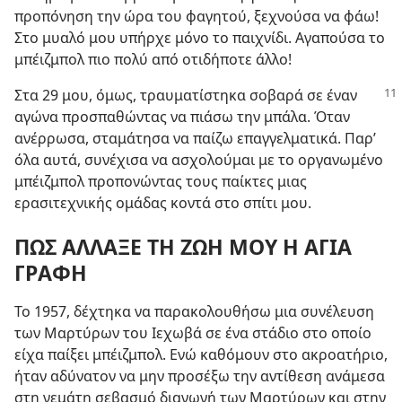
προπόνηση την ώρα του φαγητού, ξεχνούσα να φάω!
Στο μυαλό μου υπήρχε μόνο το παιχνίδι. Αγαπούσα το
μπέιζμπολ πιο πολύ από οτιδήποτε άλλο!
Στα 29 μου, όμως, τραυματίστηκα σοβαρά σε έναν
αγώνα προσπαθώντας να πιάσω την μπάλα. Όταν
ανέρρωσα, σταμάτησα να παίζω επαγγελματικά. Παρ’
όλα αυτά, συνέχισα να ασχολούμαι με το οργανωμένο
μπέιζμπολ προπονώντας τους παίκτες μιας
ερασιτεχνικής ομάδας κοντά στο σπίτι μου.
ΠΩΣ ΑΛΛΑΞΕ ΤΗ ΖΩΗ ΜΟΥ Η ΑΓΙΑ
ΓΡΑΦΗ
Το 1957, δέχτηκα να παρακολουθήσω μια συνέλευση
των Μαρτύρων του Ιεχωβά σε ένα στάδιο στο οποίο
είχα παίξει μπέιζμπολ. Ενώ καθόμουν στο ακροατήριο,
ήταν αδύνατον να μην προσέξω την αντίθεση ανάμεσα
στη γεμάτη σεβασμό διαγωγή των Μαρτύρων και στην