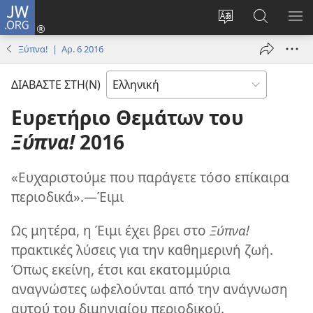
JW.ORG
Σύνδεση
(ανοίγει
Αλλαγή
Αναζήτησ
ΕΜ
νέο
γλώσσας
στο
ΜΕ
Ξύπνα! | Αρ. 6 2016
παράθυρο)
ιστότοπου
JW.ORG
ΔΙΑΒΑΣΤΕ ΣΤΗ(Ν)
Ευρετήριο Θεμάτων του
Ξύπνα!
2016
«Ευχαριστούμε που παράγετε τόσο επίκαιρα
περιοδικά».—Έιμι
Ως μητέρα, η Έιμι έχει βρει στο
Ξύπνα!
πρακτικές λύσεις για την καθημερινή ζωή.
Όπως εκείνη, έτσι και εκατομμύρια
αναγνώστες ωφελούνται από την ανάγνωση
αυτού του διμηνιαίου περιοδικού.