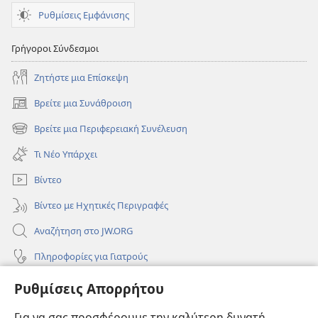
Ρυθμίσεις Εμφάνισης
Γρήγοροι Σύνδεσμοι
Ζητήστε μια Επίσκεψη
Βρείτε μια Συνάθροιση
(ανοίγει
νέο
Βρείτε μια Περιφερειακή Συνέλευση
(ανοίγει
παράθυρο)
νέο
Τι Νέο Υπάρχει
παράθυρο)
Βίντεο
Βίντεο με Ηχητικές Περιγραφές
Αναζήτηση στο JW.ORG
Πληροφορίες για Γιατρούς
Πληροφορίες για Επίσημους Φορείς και ΜΜΕ
Ρυθμίσεις Απορρήτου
Βοήθεια
Για να σας προσφέρουμε την καλύτερη δυνατή