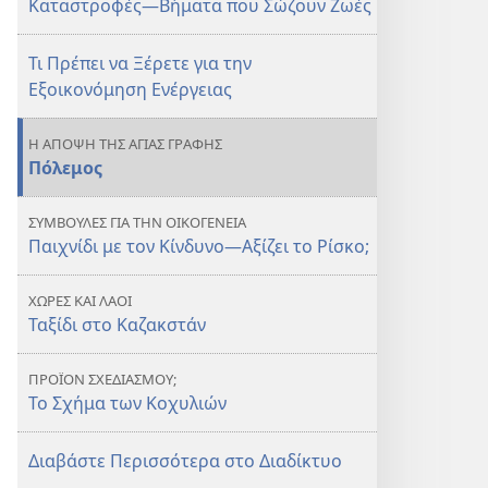
Καταστροφές—Βήματα που Σώζουν Ζωές
Σώζουν
Σώζουν
Ζωές
Ζωές
Τι Πρέπει να Ξέρετε για την
Εξοικονόμηση Ενέργειας
Η ΑΠΟΨΗ ΤΗΣ ΑΓΙΑΣ ΓΡΑΦΗΣ
Πόλεμος
ΣΥΜΒΟΥΛΕΣ ΓΙΑ ΤΗΝ ΟΙΚΟΓΕΝΕΙΑ
Παιχνίδι με τον Κίνδυνο—Αξίζει το Ρίσκο;
ΧΩΡΕΣ ΚΑΙ ΛΑΟΙ
Ταξίδι στο Καζακστάν
ΠΡΟΪΟΝ ΣΧΕΔΙΑΣΜΟΥ;
Το Σχήμα των Κοχυλιών
Διαβάστε Περισσότερα στο Διαδίκτυο