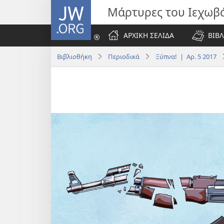
JW.ORG
Μάρτυρες του Ιεχωβ
ΑΡΧΙΚΗ ΣΕΛΙΔΑ
ΒΙΒΛ
Βιβλιοθήκη
Περιοδικά
Ξύπνα! | Αρ. 5 2017