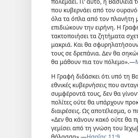
πολεμάει. Γι’ αυτό, η Βασιλεί
που κυβερνάει από τον ουρανό—
όλα τα όπλα από τον πλανήτη μ
επιδιώκουν την ειρήνη. Η Γραφ
τακτοποιήσει τα ζητήματα σχετ
μακριά. Και θα σφυρηλατήσουν 
τους σε δρεπάνια. Δεν θα σηκώ
θα μάθουν πια τον πόλεμο».​—
Η Γραφή διδάσκει ότι υπό τη Β
εθνικές κυβερνήσεις που ανταγω
συμφέροντά τους, δεν θα γίνον
πολίτες ούτε θα υπάρχουν προ
διαιρέσεις. Ως αποτέλεσμα, ο π
«Δεν θα κάνουν κακό ούτε θα π
γεμίσει από τη γνώση του Ιεχ
θάλασσα».​—
Ησαΐας 11:9
.