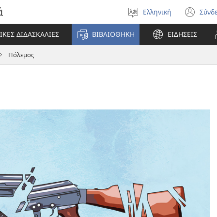
ά
Ελληνική
Σύνδ
Επιλέξτε
(αν
γλώσσα
νέο
ΙΚΕΣ ΔΙΔΑΣΚΑΛΙΕΣ
ΒΙΒΛΙΟΘΗΚΗ
ΕΙΔΗΣΕΙΣ
πα
Πόλεμος