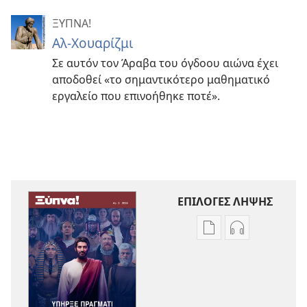
ΞΥΠΝΑ!
Αλ-Χουαρίζμι
Σε αυτόν τον Άραβα του όγδοου αιώνα έχει
αποδοθεί «το σημαντικότερο μαθηματικό
εργαλείο που επινοήθηκε ποτέ».
ΕΠΙΛΟΓΕΣ ΛΗΨΗΣ
Επιλογές
Επιλογές
λήψης
λήψης
εκδόσεων
ηχογραφήσε
ΞΥΠΝΑ!
ΞΥΠΝΑ!
Υπήρξε
Υπήρξε