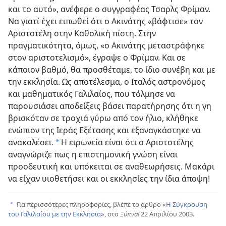
και το αυτό», ανέφερε ο συγγραφέας Τσαρλς Φρίμαν.
Να γιατί έχει ειπωθεί ότι ο Ακινάτης «βάφτισε» τον
Αριστοτέλη στην Καθολική πίστη. Στην
πραγματικότητα, όμως, «ο Ακινάτης μεταστράφηκε
στον αριστοτελισμό», έγραψε ο Φρίμαν. Και σε
κάποιον βαθμό, θα προσθέταμε, το ίδιο συνέβη και με
την εκκλησία. Ως αποτέλεσμα, ο Ιταλός αστρονόμος
και μαθηματικός Γαλιλαίος, που τόλμησε να
παρουσιάσει αποδείξεις βάσει παρατήρησης ότι η γη
βρισκόταν σε τροχιά γύρω από τον ήλιο, κλήθηκε
ενώπιον της Ιεράς Εξέτασης και εξαναγκάστηκε να
ανακαλέσει.
Η ειρωνεία είναι ότι ο Αριστοτέλης
a
αναγνώριζε πως η επιστημονική γνώση είναι
προοδευτική και υπόκειται σε αναθεωρήσεις. Μακάρι
να είχαν υιοθετήσει και οι εκκλησίες την ίδια άποψη!
Για περισσότερες πληροφορίες, βλέπε το άρθρο «
Η Σύγκρουση
a
του Γαλιλαίου με την Εκκλησία
», στο
Ξύπνα!
22 Απριλίου 2003.