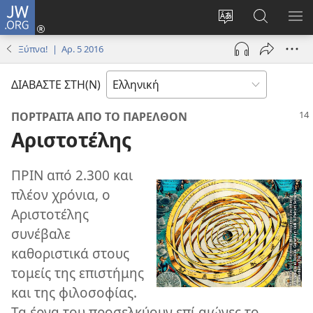
JW.ORG
Σύνδεση
(ανοίγει
Αλλαγή
Αναζήτησ
ΕΜ
νέο
γλώσσας
στο
ΜΕ
Ξύπνα! | Αρ. 5 2016
παράθυρο)
ιστότοπου
JW.ORG
ΔΙΑΒΑΣΤΕ ΣΤΗ(Ν)
ΠΟΡΤΡΑΙΤΑ ΑΠΟ ΤΟ ΠΑΡΕΛΘΟΝ
Αριστοτέλης
ΠΡΙΝ από 2.300 και
πλέον χρόνια, ο
Αριστοτέλης
συνέβαλε
καθοριστικά στους
τομείς της επιστήμης
και της φιλοσοφίας.
Τα έργα του προσελκύουν επί αιώνες το