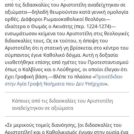
από τις διδασκαλίες του Αριστοτέλη αναδείχτηκαν σε
αξιώματα—δηλαδή θεωρούνταν κατά γενική ομολογία
ορθές. Διάφοροι Ρωμαιοκαθολικοί θεολόγοι—
ιδιαίτερα ο Θωμάς ο Ακινάτης (περ. 1224-1274)—
ενσωμάτωσαν κείμενα του Αριστοτέλη στις θεολογικές
διδασκαλίες τους. Ως εκ τούτου, η άποψη του
Αριστοτέλη ότι η στατική γη βρίσκεται στο κέντρο του
σύμπαντος έγινε Καθολικό δόγμα. Αυτή η δοξασία
υιοθετήθηκε επίσης από ηγέτες του Προτεσταντισμού
όπως ο Καλβίνος και ο Λούθηρος, οι οποίοι έλεγαν ότι
έχει Γραφική βάση.—Βλέπε το πλαίσιο «
Προσέδιδαν
στην Αγία Γραφή Νοήματα που Δεν Υπήρχαν
».
Κάποιες από τις διδασκαλίες του Αριστοτέλη
αναδείχτηκαν σε αξιώματα
«Σε μερικούς τομείς διανόησης, [οι διδασκαλίες του
Αριστοτέλη] και ο Καθολικισμός έγιναν στην ουσία ένα