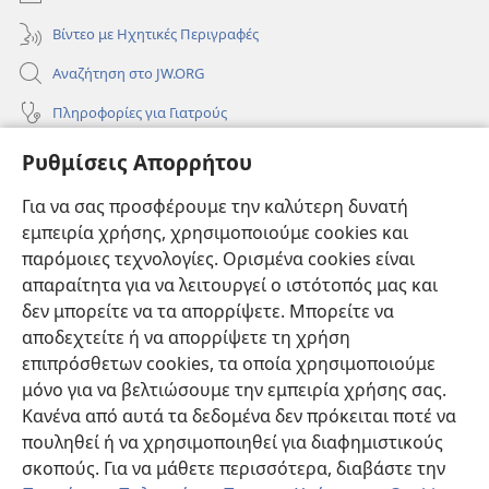
Βίντεο με Ηχητικές Περιγραφές
Αναζήτηση στο JW.ORG
Πληροφορίες για Γιατρούς
Πληροφορίες για Επίσημους Φορείς και ΜΜΕ
Ρυθμίσεις Απορρήτου
Βοήθεια
Για να σας προσφέρουμε την καλύτερη δυνατή
εμπειρία χρήσης, χρησιμοποιούμε cookies και
Συνεισφορές
(ανοίγει
παρόμοιες τεχνολογίες. Ορισμένα cookies είναι
νέο
απαραίτητα για να λειτουργεί ο ιστότοπός μας και
παράθυρο)
ΔΙΑΔΙΚΤΥΑΚΗ ΒΙΒΛΙΟΘΗΚΗ της Σκοπιάς™
δεν μπορείτε να τα απορρίψετε. Μπορείτε να
(ανοίγει
αποδεχτείτε ή να απορρίψετε τη χρήση
νέο
®
JW Hub
παράθυρο)
επιπρόσθετων cookies, τα οποία χρησιμοποιούμε
(ανοίγει
νέο
μόνο για να βελτιώσουμε την εμπειρία χρήσης σας.
®
JW Library
παράθυρο)
Κανένα από αυτά τα δεδομένα δεν πρόκειται ποτέ να
πουληθεί ή να χρησιμοποιηθεί για διαφημιστικούς
Βιβλιοθήκη της Σκοπιάς
σκοπούς. Για να μάθετε περισσότερα, διαβάστε την