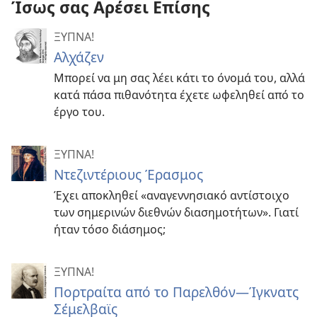
Ίσως σας Αρέσει Επίσης
ΞΥΠΝΑ!
Αλχάζεν
Μπορεί να μη σας λέει κάτι το όνομά του, αλλά
κατά πάσα πιθανότητα έχετε ωφεληθεί από το
έργο του.
ΞΥΠΝΑ!
Ντεζιντέριους Έρασμος
Έχει αποκληθεί «αναγεννησιακό αντίστοιχο
των σημερινών διεθνών διασημοτήτων». Γιατί
ήταν τόσο διάσημος;
ΞΥΠΝΑ!
Πορτραίτα από το Παρελθόν—Ίγκνατς
Σέμελβαϊς