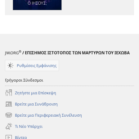
Πράγματι
Πράγματι
ο
ο
Ιησούς;
Ιησούς;
®
JW.ORG
/ ΕΠΙΣΗΜΟΣ ΙΣΤΟΤΟΠΟΣ ΤΩΝ ΜΑΡΤΥΡΩΝ ΤΟΥ ΙΕΧΩΒΑ
Ρυθμίσεις Εμφάνισης
Γρήγοροι Σύνδεσμοι
Ζητήστε μια Επίσκεψη
Βρείτε μια Συνάθροιση
(ανοίγει
νέο
Βρείτε μια Περιφερειακή Συνέλευση
(ανοίγει
παράθυρο)
νέο
Τι Νέο Υπάρχει
παράθυρο)
Βίντεο