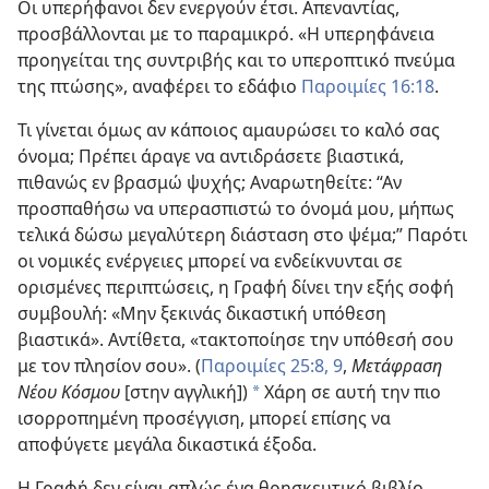
Οι υπερήφανοι δεν ενεργούν έτσι. Απεναντίας,
προσβάλλονται με το παραμικρό. «Η υπερηφάνεια
προηγείται της συντριβής και το υπεροπτικό πνεύμα
της πτώσης», αναφέρει το εδάφιο
Παροιμίες 16:18
.
Τι γίνεται όμως αν κάποιος αμαυρώσει το καλό σας
όνομα; Πρέπει άραγε να αντιδράσετε βιαστικά,
πιθανώς εν βρασμώ ψυχής; Αναρωτηθείτε: “Αν
προσπαθήσω να υπερασπιστώ το όνομά μου, μήπως
τελικά δώσω μεγαλύτερη διάσταση στο ψέμα;” Παρότι
οι νομικές ενέργειες μπορεί να ενδείκνυνται σε
ορισμένες περιπτώσεις, η Γραφή δίνει την εξής σοφή
συμβουλή: «Μην ξεκινάς δικαστική υπόθεση
βιαστικά». Αντίθετα, «τακτοποίησε την υπόθεσή σου
με τον πλησίον σου». (
Παροιμίες 25:8, 9
,
Μετάφραση
Νέου Κόσμου
[στην αγγλική])
Χάρη σε αυτή την πιο
a
ισορροπημένη προσέγγιση, μπορεί επίσης να
αποφύγετε μεγάλα δικαστικά έξοδα.
Η Γραφή δεν είναι απλώς ένα θρησκευτικό βιβλίο.