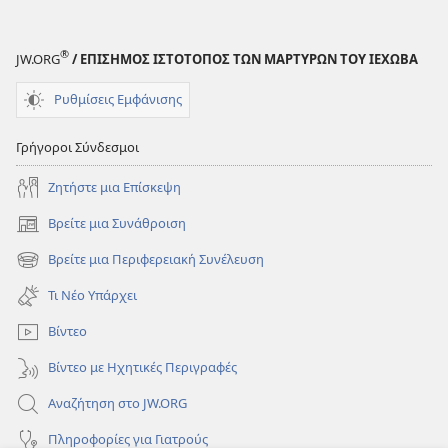
®
JW.ORG
/ ΕΠΙΣΗΜΟΣ ΙΣΤΟΤΟΠΟΣ ΤΩΝ ΜΑΡΤΥΡΩΝ ΤΟΥ ΙΕΧΩΒΑ
Ρυθμίσεις Εμφάνισης
Γρήγοροι Σύνδεσμοι
Ζητήστε μια Επίσκεψη
Βρείτε μια Συνάθροιση
(ανοίγει
νέο
Βρείτε μια Περιφερειακή Συνέλευση
(ανοίγει
παράθυρο)
νέο
Τι Νέο Υπάρχει
παράθυρο)
Βίντεο
Βίντεο με Ηχητικές Περιγραφές
Αναζήτηση στο JW.ORG
Πληροφορίες για Γιατρούς