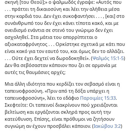
σκηνή [του Θεού];» ο ψαλμωδός έγραψε: «Αυτός που
. . . πράττει τη δικαιοσύνη και λέει την αλήθεια μέσα
στην καρδιά του. Δεν έχει συκοφαντήσει . . . , [και] στο
συνάνθρωπό του δεν έχει κάνει τίποτα κακό, και με
ονειδισμό ενάντια σε στενό του γνώριμο δεν έχει
ασχοληθεί. Στα μάτια του απορρίπτεται ο
αξιοκαταφρόνητος . . . Ορκίστηκε σχετικά με κάτι που
είναι κακό για τον εαυτό του, και όμως δεν το αλλάζει.
. . . Ούτε έχει δεχτεί να δωροδοκηθεί». (
Ψαλμός 15:1-5
)
Δεν θα σεβόσασταν κάποιον που ζει σε αρμονία με
αυτές τις θαυμάσιες αρχές;
Μια άλλη ιδιότητα που κερδίζει τον σεβασμό είναι η
ταπεινοφροσύνη. «Πριν από τη δόξα υπάρχει η
ταπεινοφροσύνη», λέει το εδάφιο
Παροιμίες 15:33
.
Σκεφτείτε: Οι ταπεινοί διακρίνουν πού χρειάζονται
βελτίωση και εργάζονται σκληρά προς αυτή την
κατεύθυνση. Επίσης, είναι πρόθυμοι να ζητήσουν
συγνώμη αν έχουν προσβάλει κάποιον. (
Ιακώβου 3:2
)