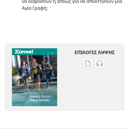
να διαβάσουν ή απλώς για να αποκτήσουν μια
Αγία Γραφή;
ΕΠΙΛΟΓΕΣ ΛΗΨΗΣ
Επιλογές
Επιλογές
λήψης
λήψης
εκδόσεων
ηχογραφήσε
ΞΥΠΝΑ!
ΞΥΠΝΑ!
Μήπως
Μήπως
Κάνετε
Κάνετε
Πάρα
Πάρα
Πολλά;
Πολλά;