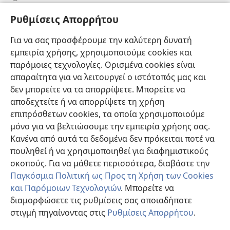
Πληροφορίες για Επίσημους Φορείς και ΜΜΕ
Ρυθμίσεις Απορρήτου
Βοήθεια
Για να σας προσφέρουμε την καλύτερη δυνατή
εμπειρία χρήσης, χρησιμοποιούμε cookies και
Συνεισφορές
(ανοίγει
παρόμοιες τεχνολογίες. Ορισμένα cookies είναι
νέο
απαραίτητα για να λειτουργεί ο ιστότοπός μας και
παράθυρο)
ΔΙΑΔΙΚΤΥΑΚΗ ΒΙΒΛΙΟΘΗΚΗ της Σκοπιάς™
δεν μπορείτε να τα απορρίψετε. Μπορείτε να
(ανοίγει
αποδεχτείτε ή να απορρίψετε τη χρήση
νέο
®
JW Hub
παράθυρο)
επιπρόσθετων cookies, τα οποία χρησιμοποιούμε
(ανοίγει
νέο
μόνο για να βελτιώσουμε την εμπειρία χρήσης σας.
®
JW Library
παράθυρο)
Κανένα από αυτά τα δεδομένα δεν πρόκειται ποτέ να
πουληθεί ή να χρησιμοποιηθεί για διαφημιστικούς
Βιβλιοθήκη της Σκοπιάς
σκοπούς. Για να μάθετε περισσότερα, διαβάστε την
Παγκόσμια Πολιτική ως Προς τη Χρήση των Cookies
και Παρόμοιων Τεχνολογιών
. Μπορείτε να
διαμορφώσετε τις ρυθμίσεις σας οποιαδήποτε
Copyright
© 2026 Watch Tower Bible and Tract Society of Pennsylvania.
στιγμή πηγαίνοντας στις
Ρυθμίσεις Απορρήτου
.
Π
ΟΡΟΙ ΧΡΗΣΗΣ
|
ΠΟΛΙΤΙΚΗ ΑΠΟΡΡΗΤΟΥ
|
ΡΥΘΜΙΣΕΙΣ ΑΠΟΡΡΗΤΟΥ