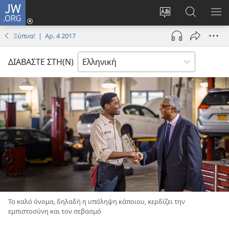
JW.ORG
Σύνδεση
(ανοίγει
Αλλαγή
Αναζήτησ
ΕΜ
νέο
γλώσσας
στο
ΜΕ
Ξύπνα! | Αρ. 4 2017
παράθυρο)
ιστότοπου
JW.ORG
ΔΙΑΒΑΣΤΕ ΣΤΗ(Ν)
Το καλό όνομα, δηλαδή η υπόληψη κάποιου, κερδίζει την
εμπιστοσύνη και τον σεβασμό