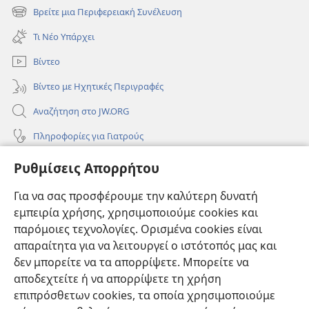
νέο
Βρείτε μια Περιφερειακή Συνέλευση
(ανοίγει
παράθυρο)
νέο
Τι Νέο Υπάρχει
παράθυρο)
Βίντεο
Βίντεο με Ηχητικές Περιγραφές
Αναζήτηση στο JW.ORG
Πληροφορίες για Γιατρούς
Πληροφορίες για Επίσημους Φορείς και ΜΜΕ
Ρυθμίσεις Απορρήτου
Βοήθεια
Για να σας προσφέρουμε την καλύτερη δυνατή
εμπειρία χρήσης, χρησιμοποιούμε cookies και
Συνεισφορές
(ανοίγει
παρόμοιες τεχνολογίες. Ορισμένα cookies είναι
νέο
απαραίτητα για να λειτουργεί ο ιστότοπός μας και
παράθυρο)
ΔΙΑΔΙΚΤΥΑΚΗ ΒΙΒΛΙΟΘΗΚΗ της Σκοπιάς™
δεν μπορείτε να τα απορρίψετε. Μπορείτε να
(ανοίγει
αποδεχτείτε ή να απορρίψετε τη χρήση
νέο
®
JW Hub
παράθυρο)
επιπρόσθετων cookies, τα οποία χρησιμοποιούμε
(ανοίγει
νέο