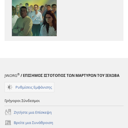
λήψης
λήψης
εκδόσεων
ηχογραφήσε
ΞΥΠΝΑ!
ΞΥΠΝΑ!
Υπάρχει
Υπάρχει
Θεραπεία
Θεραπεία
για
για
την
την
Προκατάληψη;
Προκατάληψ
®
JW.ORG
/ ΕΠΙΣΗΜΟΣ ΙΣΤΟΤΟΠΟΣ ΤΩΝ ΜΑΡΤΥΡΩΝ ΤΟΥ ΙΕΧΩΒΑ
Ρυθμίσεις Εμφάνισης
Γρήγοροι Σύνδεσμοι
Ζητήστε μια Επίσκεψη
Βρείτε μια Συνάθροιση
(ανοίγει