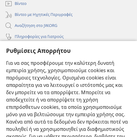
Βίντεο
Βίντεο με Ηχητικές Περιγραφές
Αναζήτηση στο JW.ORG
Πληροφορίες για Γιατρούς
Πληροφορίες για Επίσημους Φορείς και ΜΜΕ
Ρυθμίσεις Απορρήτου
Βοήθεια
Για να σας προσφέρουμε την καλύτερη δυνατή
εμπειρία χρήσης, χρησιμοποιούμε cookies και
Συνεισφορές
(ανοίγει
παρόμοιες τεχνολογίες. Ορισμένα cookies είναι
νέο
απαραίτητα για να λειτουργεί ο ιστότοπός μας και
παράθυρο)
ΔΙΑΔΙΚΤΥΑΚΗ ΒΙΒΛΙΟΘΗΚΗ της Σκοπιάς™
δεν μπορείτε να τα απορρίψετε. Μπορείτε να
(ανοίγει
αποδεχτείτε ή να απορρίψετε τη χρήση
νέο
®
JW Hub
παράθυρο)
επιπρόσθετων cookies, τα οποία χρησιμοποιούμε
(ανοίγει
νέο
μόνο για να βελτιώσουμε την εμπειρία χρήσης σας.
®
JW Library
παράθυρο)
Κανένα από αυτά τα δεδομένα δεν πρόκειται ποτέ να
πουληθεί ή να χρησιμοποιηθεί για διαφημιστικούς
Βιβλιοθήκη της Σκοπιάς
σκοπούς. Για να μάθετε περισσότερα, διαβάστε την