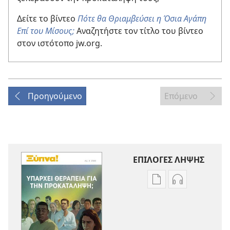
Δείτε το βίντεο
Πότε θα Θριαμβεύσει η Όσια Αγάπη
Επί του Μίσους;
Αναζητήστε τον τίτλο του βίντεο
στον ιστότοπο jw.org.
Προηγούμενο
Επόμενο
ΕΠΙΛΟΓΕΣ ΛΗΨΗΣ
Επιλογές
Επιλογές
λήψης
λήψης
εκδόσεων
ηχογραφήσε
ΞΥΠΝΑ!
ΞΥΠΝΑ!