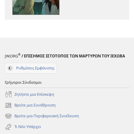
Υπάρχει
Υπάρχει
Θεραπεία
Θεραπεία
για
για
την
την
Προκατάληψη;
Προκατάληψ
®
JW.ORG
/ ΕΠΙΣΗΜΟΣ ΙΣΤΟΤΟΠΟΣ ΤΩΝ ΜΑΡΤΥΡΩΝ ΤΟΥ ΙΕΧΩΒΑ
Ρυθμίσεις Εμφάνισης
Γρήγοροι Σύνδεσμοι
Ζητήστε μια Επίσκεψη
Βρείτε μια Συνάθροιση
(ανοίγει
νέο
Βρείτε μια Περιφερειακή Συνέλευση
(ανοίγει
παράθυρο)
νέο
Τι Νέο Υπάρχει
παράθυρο)