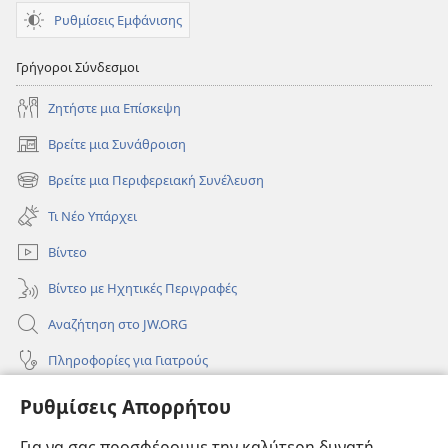
Ρυθμίσεις Εμφάνισης
Γρήγοροι Σύνδεσμοι
Ζητήστε μια Επίσκεψη
Βρείτε μια Συνάθροιση
(ανοίγει
νέο
Βρείτε μια Περιφερειακή Συνέλευση
(ανοίγει
παράθυρο)
νέο
Τι Νέο Υπάρχει
παράθυρο)
Βίντεο
Βίντεο με Ηχητικές Περιγραφές
Αναζήτηση στο JW.ORG
Πληροφορίες για Γιατρούς
Πληροφορίες για Επίσημους Φορείς και ΜΜΕ
Ρυθμίσεις Απορρήτου
Βοήθεια
Για να σας προσφέρουμε την καλύτερη δυνατή