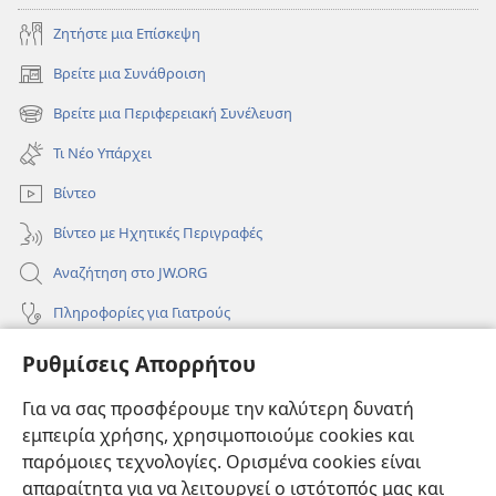
Ζητήστε μια Επίσκεψη
Βρείτε μια Συνάθροιση
(ανοίγει
νέο
Βρείτε μια Περιφερειακή Συνέλευση
(ανοίγει
παράθυρο)
νέο
Τι Νέο Υπάρχει
παράθυρο)
Βίντεο
Βίντεο με Ηχητικές Περιγραφές
Αναζήτηση στο JW.ORG
Πληροφορίες για Γιατρούς
Πληροφορίες για Επίσημους Φορείς και ΜΜΕ
Ρυθμίσεις Απορρήτου
Βοήθεια
Για να σας προσφέρουμε την καλύτερη δυνατή
εμπειρία χρήσης, χρησιμοποιούμε cookies και
Συνεισφορές
(ανοίγει
παρόμοιες τεχνολογίες. Ορισμένα cookies είναι
νέο
απαραίτητα για να λειτουργεί ο ιστότοπός μας και