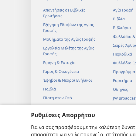
Απαντήσεις σε Βιβλικές
Αγία Γραφή
Ερωτήσεις
Βιβλία
Εξήγηση Εδαφίων της Αγίας
Βιβλιάρια
Γραφής
Φυλλάδια &
Μαθήματα της Αγίας Γραφής
Σειρές Άρθρ
Εργαλεία Μελέτης της Αγίας
Γραφής
Περιοδικά
Ειρήνη & Ευτυχία
Φυλλάδια Ε
Γάμος & Οικογένεια
Προγράμμα
Έφηβοι & Νεαροί Ενήλικοι
Ευρετήρια
Παιδιά
Οδηγίες
Πίστη στον Θεό
JW Broadcas
Επιστήμη & Αγία Γραφή
Βίντεο
Ρυθμίσεις Απορρήτου
Ιστορία & Αγία Γραφή
Μουσική
Ηχητικά Δρ
Για να σας προσφέρουμε την καλύτερη δυνατή
Δραματοποιη
απαραίτητα για να λειτουργεί ο ιστότοπός μ