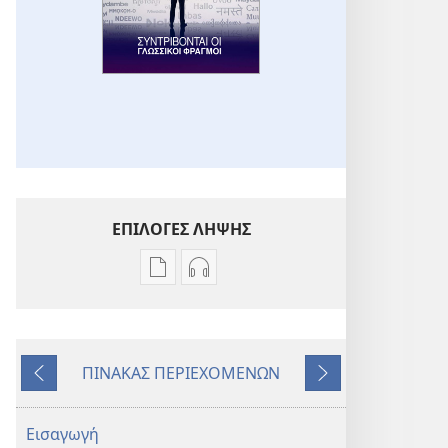
ΕΠΙΛΟΓΕΣ ΛΗΨΗΣ
Επιλογές
Επιλογές
λήψης
λήψης
εκδόσεων
ηχογραφήσεων
ΞΥΠΝΑ!
ΞΥΠΝΑ!
ΠΙΝΑΚΑΣ ΠΕΡΙΕΧΟΜΕΝΩΝ
Συντρίβονται
Συντρίβονται
Προηγούμενο
Επόμενο
οι
οι
Γλωσσικοί
Γλωσσικοί
Εισαγωγή
Φραγμοί
Φραγμοί