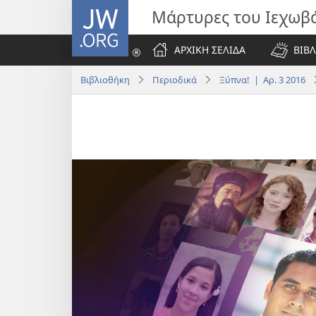
JW.ORG
Μάρτυρες του Ιεχωβ
ΑΡΧΙΚΗ ΣΕΛΙΔΑ
ΒΙΒΛ
Βιβλιοθήκη
Περιοδικά
Ξύπνα! | Αρ. 3 2016