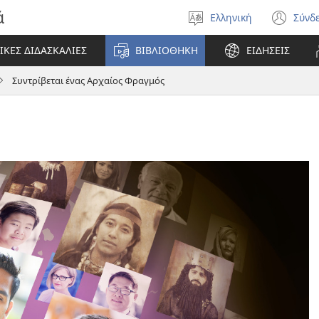
ά
Ελληνική
Σύνδ
Επιλέξτε
(αν
γλώσσα
νέο
ΙΚΕΣ ΔΙΔΑΣΚΑΛΙΕΣ
ΒΙΒΛΙΟΘΗΚΗ
ΕΙΔΗΣΕΙΣ
πα
Συντρίβεται ένας Αρχαίος Φραγμός