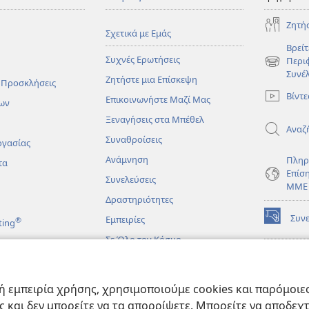
Ζητή
Σχετικά με Εμάς
Βρείτ
Συχνές Ερωτήσεις
Περι
(ανοίγει
Συνέ
Ζητήστε μια Επίσκεψη
νέο
 Προσκλήσεις
παράθυρο
Βίντε
Επικοινωνήστε Μαζί Μας
ων
Ξεναγήσεις στα Μπέθελ
Αναζ
Συναθροίσεις
ργασίας
Ανάμνηση
Πληρ
τα
Επίσ
Συνελεύσεις
ΜΜΕ
Δραστηριότητες
Συν
Εμπειρίες
®
ting
(ανοίγει
νέο
Σε Όλο τον Κόσμο
παράθυρο
ΔΙΑ
ΒΙΒ
(ανοίγει
Σκο
άματα
νέο
 εμπειρία χρήσης, χρησιμοποιούμε cookies και παρόμοιες 
παράθυρο
JW L
μένες Βιβλικές
ας και δεν μπορείτε να τα απορρίψετε. Μπορείτε να αποδεχ