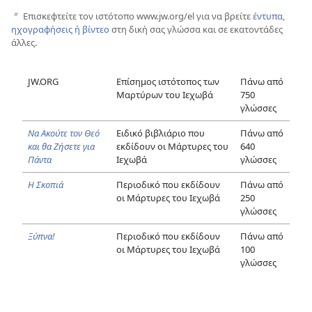
Επισκεφτείτε τον ιστότοπο www.jw.org/el για να βρείτε
έντυπα,
b
ηχογραφήσεις ή βίντεο
στη δική σας γλώσσα και σε εκατοντάδες
άλλες.
JW.ORG
Επίσημος ιστότοπος των
Πάνω από
Μαρτύρων του Ιεχωβά
750
γλώσσες
Να Ακούτε τον Θεό
Ειδικό βιβλιάριο που
Πάνω από
και θα Ζήσετε για
εκδίδουν οι Μάρτυρες του
640
Πάντα
Ιεχωβά
γλώσσες
Η Σκοπιά
Περιοδικό που εκδίδουν
Πάνω από
οι Μάρτυρες του Ιεχωβά
250
γλώσσες
Ξύπνα!
Περιοδικό που εκδίδουν
Πάνω από
οι Μάρτυρες του Ιεχωβά
100
γλώσσες