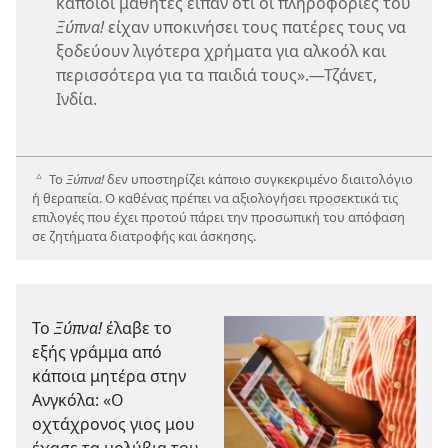
κάποιοι μαθητές είπαν ότι οι πληροφορίες του
Ξύπνα!
είχαν υποκινήσει τους πατέρες τους να
ξοδεύουν λιγότερα χρήματα για αλκοόλ και
περισσότερα για τα παιδιά τους».—Τζάνετ,
Ινδία.
Το
Ξύπνα!
δεν υποστηρίζει κάποιο συγκεκριμένο διαιτολόγιο
c
ή θεραπεία. Ο καθένας πρέπει να αξιολογήσει προσεκτικά τις
επιλογές που έχει προτού πάρει την προσωπική του απόφαση
σε ζητήματα διατροφής και άσκησης.
Το
Ξύπνα!
έλαβε το
εξής γράμμα από
κάποια μητέρα στην
Ανγκόλα: «Ο
οχτάχρονος γιος μου
έχασε τα μολύβια του