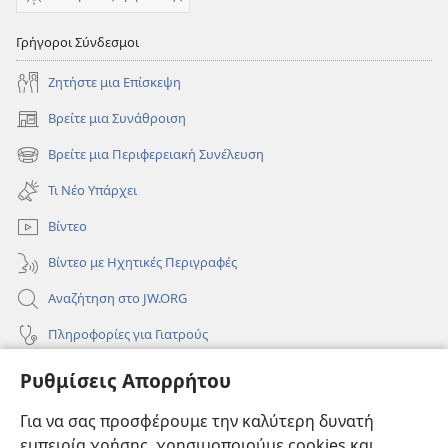
Γρήγοροι Σύνδεσμοι
Ζητήστε μια Επίσκεψη
Βρείτε μια Συνάθροιση
(ανοίγει
νέο
Βρείτε μια Περιφερειακή Συνέλευση
(ανοίγει
παράθυρο)
νέο
Τι Νέο Υπάρχει
παράθυρο)
Βίντεο
Βίντεο με Ηχητικές Περιγραφές
Αναζήτηση στο JW.ORG
Πληροφορίες για Γιατρούς
Πληροφορίες για Επίσημους Φορείς και ΜΜΕ
Ρυθμίσεις Απορρήτου
Βοήθεια
Για να σας προσφέρουμε την καλύτερη δυνατή
εμπειρία χρήσης, χρησιμοποιούμε cookies και