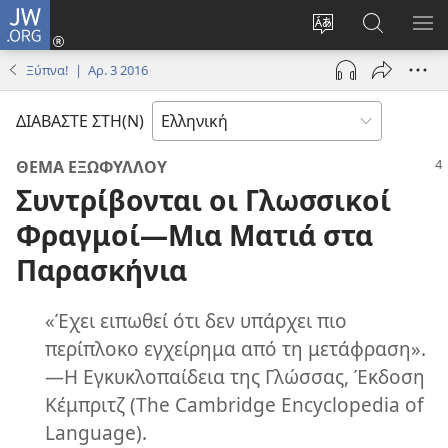
JW.ORG
Σύνδεση
(ανοίγει
Αλλαγή
Αναζήτησ
ΕΜ
νέο
γλώσσας
στο
ΜΕ
Ξύπνα! | Αρ. 3 2016
παράθυρο)
ιστότοπου
JW.ORG
ΔΙΑΒΑΣΤΕ ΣΤΗ(Ν)
ΘΕΜΑ ΕΞΩΦΥΛΛΟΥ
Συντρίβονται οι Γλωσσικοί
Φραγμοί—Μια Ματιά στα
Παρασκήνια
«Έχει ειπωθεί ότι δεν υπάρχει πιο
περίπλοκο εγχείρημα από τη μετάφραση».
—Η Εγκυκλοπαίδεια της Γλώσσας, Έκδοση
Κέμπριτζ (The Cambridge Encyclopedia of
Language).