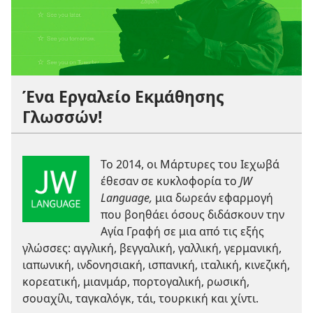
Ένα Εργαλείο Εκμάθησης
Γλωσσών!
Το 2014, οι Μάρτυρες του Ιεχωβά
έθεσαν σε κυκλοφορία το
JW
Language,
μια δωρεάν εφαρμογή
που βοηθάει όσους διδάσκουν την
Αγία Γραφή σε μια από τις εξής
γλώσσες: αγγλική, βεγγαλική, γαλλική, γερμανική,
ιαπωνική, ινδονησιακή, ισπανική, ιταλική, κινεζική,
κορεατική, μιανμάρ, πορτογαλική, ρωσική,
σουαχίλι, ταγκαλόγκ, τάι, τουρκική και χίντι.