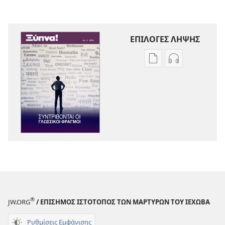
ΕΠΙΛΟΓΕΣ ΛΗΨΗΣ
Επιλογές
Επιλογές
λήψης
λήψης
εκδόσεων
ηχογραφήσε
ΞΥΠΝΑ!
ΞΥΠΝΑ!
Συντρίβονται
Συντρίβονται
οι
οι
Γλωσσικοί
Γλωσσικοί
Φραγμοί
Φραγμοί
®
JW.ORG
/ ΕΠΙΣΗΜΟΣ ΙΣΤΟΤΟΠΟΣ ΤΩΝ ΜΑΡΤΥΡΩΝ ΤΟΥ ΙΕΧΩΒΑ
Ρυθμίσεις Εμφάνισης