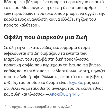
θέλουμε να βάζουμε ένα όμορφο περιτύλιγμα σε αυτό
το δώρο. Μας συγκινεί
η σκέψη ότι κάποιο άρθρο
των περιοδικών ή του ιστότοπου μπορεί να αγγίξει την
καρδιά ενός αναγνώστη και να αλλάξει τη ζωή του
προς το καλύτερο».
Οφέλη που Διαρκούν μια Ζωή
Σε όλη τη γη, εκατοντάδες εκατομμύρια άτομα
ωφελούνται επειδή διαβάζουν τα έντυπα των
Μαρτύρων του Ιεχωβά στη δική τους γλώσσα. Η
πρακτική σοφία που περιέχουν τα έντυπα, τα βίντεο,
καθώς και ο ιστότοπος των Μαρτύρων, jw.org, πηγάζει
από την Αγία Γραφή. Άλλωστε, σε αυτό το ιερό βιβλίο,
ο Θεός, του οποίου το όνομα είναι
Ιεχωβά
, μας λέει
ότι θέλει να μεταδοθεί το άγγελμά του σε «κάθε έθνος
και φυλή και γλώσσα».—
Αποκάλυψη 14:6
.
b
Το αρχικό κείμενο ετοιμάζεται στην αγγλική.
a