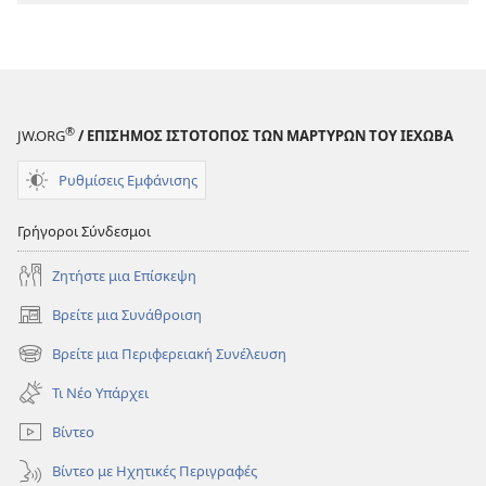
Γραφή
Γραφή
Απλώς
Απλώς
ένα
ένα
Καλό
Καλό
Βιβλίο;
Βιβλίο;
®
JW.ORG
/ ΕΠΙΣΗΜΟΣ ΙΣΤΟΤΟΠΟΣ ΤΩΝ ΜΑΡΤΥΡΩΝ ΤΟΥ ΙΕΧΩΒΑ
Ρυθμίσεις Εμφάνισης
Γρήγοροι Σύνδεσμοι
Ζητήστε μια Επίσκεψη
Βρείτε μια Συνάθροιση
(ανοίγει
νέο
Βρείτε μια Περιφερειακή Συνέλευση
(ανοίγει
παράθυρο)
νέο
Τι Νέο Υπάρχει
παράθυρο)
Βίντεο
Βίντεο με Ηχητικές Περιγραφές