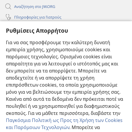
Αναζήτηση στο JW.ORG
Πληροφορίες για Γιατρούς
Πληροφορίες για Επίσημους Φορείς και ΜΜΕ
Ρυθμίσεις Απορρήτου
Βοήθεια
Για να σας προσφέρουμε την καλύτερη δυνατή
εμπειρία χρήσης, χρησιμοποιούμε cookies και
Συνεισφορές
(ανοίγει
παρόμοιες τεχνολογίες. Ορισμένα cookies είναι
νέο
απαραίτητα για να λειτουργεί ο ιστότοπός μας και
παράθυρο)
ΔΙΑΔΙΚΤΥΑΚΗ ΒΙΒΛΙΟΘΗΚΗ της Σκοπιάς™
δεν μπορείτε να τα απορρίψετε. Μπορείτε να
(ανοίγει
αποδεχτείτε ή να απορρίψετε τη χρήση
νέο
®
JW Hub
παράθυρο)
επιπρόσθετων cookies, τα οποία χρησιμοποιούμε
(ανοίγει
νέο
μόνο για να βελτιώσουμε την εμπειρία χρήσης σας.
®
JW Library
παράθυρο)
Κανένα από αυτά τα δεδομένα δεν πρόκειται ποτέ να
πουληθεί ή να χρησιμοποιηθεί για διαφημιστικούς
Βιβλιοθήκη της Σκοπιάς
σκοπούς. Για να μάθετε περισσότερα, διαβάστε την
Παγκόσμια Πολιτική ως Προς τη Χρήση των Cookies
και Παρόμοιων Τεχνολογιών
. Μπορείτε να