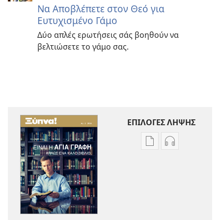
Να Αποβλέπετε στον Θεό για
Ευτυχισμένο Γάμο
Δύο απλές ερωτήσεις σάς βοηθούν να
βελτιώσετε το γάμο σας.
ΕΠΙΛΟΓΕΣ ΛΗΨΗΣ
Επιλογές
Επιλογές
λήψης
λήψης
εκδόσεων
ηχογραφήσε
ΞΥΠΝΑ!
ΞΥΠΝΑ!
Είναι
Είναι
η
η
Αγία
Αγία