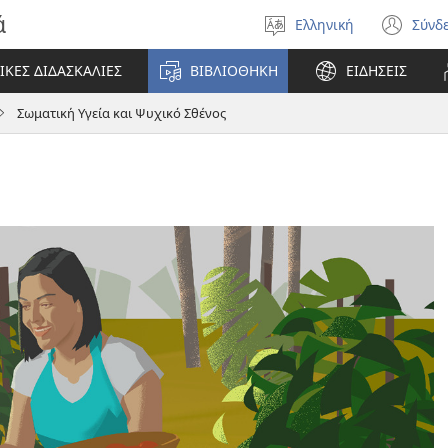
ά
Ελληνική
Σύνδ
Επιλέξτε
(αν
γλώσσα
νέο
ΙΚΕΣ ΔΙΔΑΣΚΑΛΙΕΣ
ΒΙΒΛΙΟΘΗΚΗ
ΕΙΔΗΣΕΙΣ
πα
Σωματική Υγεία και Ψυχικό Σθένος