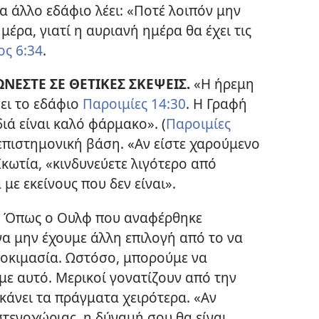
να άλλο εδάφιο λέει: «Ποτέ λοιπόν μην
έρα, γιατί η αυριανή ημέρα θα έχει τις
ς 6:34
.
ΕΣΤΕ ΣΕ ΘΕΤΙΚΕΣ ΣΚΕΨΕΙΣ.
«Η ήρεμη
έει το εδάφιο
Παροιμίες 14:30
. Η Γραφή
ιά είναι καλό φάρμακο». (
Παροιμίες
 επιστημονική βάση. «Αν είστε χαρούμενο
Σκωτία, «κινδυνεύετε λιγότερο από
με εκείνους που δεν είναι».
Όπως ο Ουλφ που αναφέρθηκε
να μην έχουμε άλλη επιλογή από το να
δοκιμασία. Ωστόσο, μπορούμε να
με αυτό. Μερικοί γονατίζουν από την
κάνει τα πράγματα χειρότερα. «Αν
τενοχώριας, η δύναμή σου θα είναι