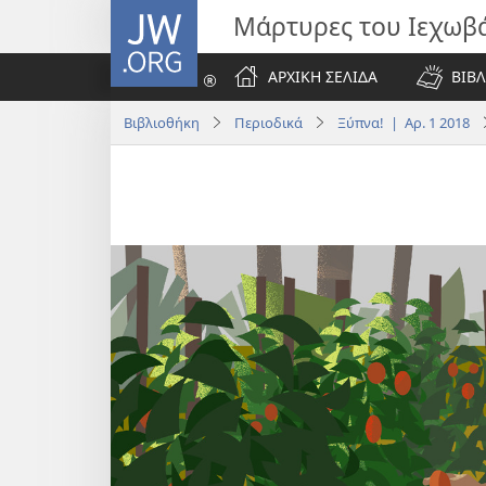
JW.ORG
Μάρτυρες του Ιεχωβ
ΑΡΧΙΚΗ ΣΕΛΙΔΑ
ΒΙΒΛ
Βιβλιοθήκη
Περιοδικά
Ξύπνα! | Αρ. 1 2018