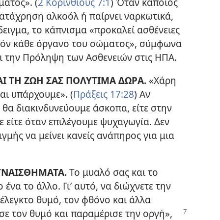
ατος». (
2 Κορινθίους 7:1
) Όταν κάποιος
 κατάχρηση αλκοόλ ή παίρνει ναρκωτικά,
δειγμα, το κάπνισμα «προκαλεί ασθένειες
εδόν κάθε όργανο του σώματος», σύμφωνα
αι την Πρόληψη των Ασθενειών στις ΗΠΑ.
ΑΙ ΤΗ ΖΩΗ ΣΑΣ ΠΟΛΥΤΙΜΑ ΔΩΡΑ.
«Χάρη
αι υπάρχουμε». (
Πράξεις 17:28
) Αν
ν θα διακινδυνεύουμε άσκοπα, είτε στην
ε είτε όταν επιλέγουμε ψυχαγωγία. Δεν
τιγμής να μείνει κανείς ανάπηρος για μια
ΣΥΝΑΙΣΘΗΜΑΤΑ.
Το μυαλό σας και το
ένα το άλλο. Γι’ αυτό, να διώχνετε την
έλεγκτο θυμό, τον φθόνο και άλλα
ε τον θυμό και παραμέρισε την οργή»,