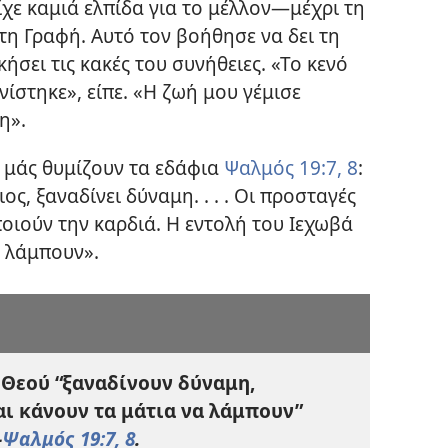
χε καμιά ελπίδα για το μέλλον​—μέχρι τη
 τη Γραφή. Αυτό τον βοήθησε να δει τη
κήσει τις κακές του συνήθειες. «Το κενό
ίστηκε», είπε. «Η ζωή μου γέμισε
η».
φ μάς θυμίζουν τα εδάφια
Ψαλμός 19:7, 8
:
ος, ξαναδίνει δύναμη. . . . Οι προσταγές
ποιούν την καρδιά. Η εντολή του Ιεχωβά
α λάμπουν».
υ Θεού “ξαναδίνουν δύναμη,
αι κάνουν τα μάτια να λάμπουν”
—
Ψαλμός 19:7, 8
.