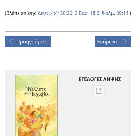
(Βλέπε επίσης
Δευτ. 4:4·
30:20·
2 Βασ. 18:6·
Ψαλμ. 89:14
.)
Προηγούμενο
Επόμενο
ΕΠΙΛΟΓΕΣ ΛΗΨΗΣ
Επιλογές
λήψης
εκδόσεων
Ψάλλετε
στον
Ιεχωβά