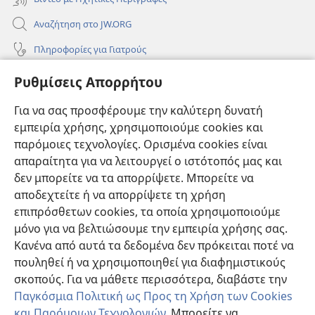
Αναζήτηση στο JW.ORG
Πληροφορίες για Γιατρούς
Πληροφορίες για Επίσημους Φορείς και ΜΜΕ
Ρυθμίσεις Απορρήτου
Βοήθεια
Για να σας προσφέρουμε την καλύτερη δυνατή
εμπειρία χρήσης, χρησιμοποιούμε cookies και
Συνεισφορές
(ανοίγει
παρόμοιες τεχνολογίες. Ορισμένα cookies είναι
νέο
απαραίτητα για να λειτουργεί ο ιστότοπός μας και
παράθυρο)
ΔΙΑΔΙΚΤΥΑΚΗ ΒΙΒΛΙΟΘΗΚΗ της Σκοπιάς™
δεν μπορείτε να τα απορρίψετε. Μπορείτε να
(ανοίγει
αποδεχτείτε ή να απορρίψετε τη χρήση
νέο
®
JW Hub
παράθυρο)
επιπρόσθετων cookies, τα οποία χρησιμοποιούμε
(ανοίγει
νέο
μόνο για να βελτιώσουμε την εμπειρία χρήσης σας.
®
JW Library
παράθυρο)
Κανένα από αυτά τα δεδομένα δεν πρόκειται ποτέ να
πουληθεί ή να χρησιμοποιηθεί για διαφημιστικούς
Βιβλιοθήκη της Σκοπιάς
σκοπούς. Για να μάθετε περισσότερα, διαβάστε την
Παγκόσμια Πολιτική ως Προς τη Χρήση των Cookies
και Παρόμοιων Τεχνολογιών
. Μπορείτε να