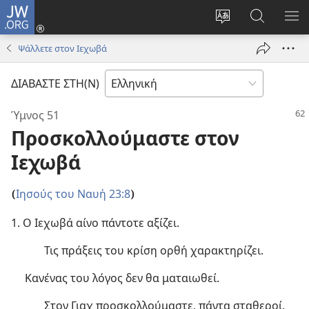
JW.ORG
Σύνδεση
(ανοίγει
Αλλαγή
Αναζήτησ
ΕΜ
νέο
γλώσσας
στο
ΜΕ
Ψάλλετε στον Ιεχωβά
παράθυρο)
ιστότοπου
JW.ORG
ΔΙΑΒΑΣΤΕ ΣΤΗ(Ν)
Ύμνος 51
Προσκολλούμαστε στον
Ιεχωβά
Ιησούς του Ναυή 23:8
(
)
1. Ο Ιεχωβά αίνο πάντοτε αξίζει.
Τις πράξεις του κρίση ορθή χαρακτηρίζει.
Κανένας του λόγος δεν θα ματαιωθεί.
Στον Γιαχ προσκολλούμαστε, πάντα σταθεροί.