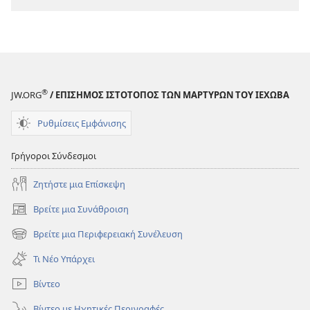
®
JW.ORG
/ ΕΠΙΣΗΜΟΣ ΙΣΤΟΤΟΠΟΣ ΤΩΝ ΜΑΡΤΥΡΩΝ ΤΟΥ ΙΕΧΩΒΑ
Ρυθμίσεις Εμφάνισης
Γρήγοροι Σύνδεσμοι
Ζητήστε μια Επίσκεψη
Βρείτε μια Συνάθροιση
(ανοίγει
νέο
Βρείτε μια Περιφερειακή Συνέλευση
(ανοίγει
παράθυρο)
νέο
Τι Νέο Υπάρχει
παράθυρο)
Βίντεο
Βίντεο με Ηχητικές Περιγραφές