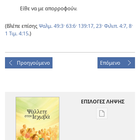
Είθε να με απορροφούν.
(Βλέπε επίσης
Ψαλμ. 49:3·
63:6·
139:17,
23·
Φιλιπ. 4:7, 8·
1 Τιμ. 4:15
.)
Προηγούμενο
Επόμενο
ΕΠΙΛΟΓΕΣ ΛΗΨΗΣ
Επιλογές
λήψης
εκδόσεων
Ψάλλετε