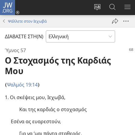
JW.ORG
Σύνδεση
(ανοίγει
Αλλαγή
Αναζήτησ
ΕΜ
νέο
γλώσσας
στο
ΜΕ
Ψάλλετε στον Ιεχωβά
παράθυρο)
ιστότοπου
JW.ORG
ΔΙΑΒΑΣΤΕ ΣΤΗ(Ν)
Ύμνος 57
Ο Στοχασμός της Καρδιάς
Μου
Ψαλμός 19:14
(
)
1. Οι σκέψεις μου, Ιεχωβά,
Και της καρδιάς ο στοχασμός
Εσένα ας ευαρεστούν,
Για να ’μαι πάντα σταθερός.