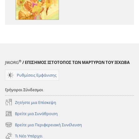
στον
Ιεχωβά
®
JW.ORG
/ ΕΠΙΣΗΜΟΣ ΙΣΤΟΤΟΠΟΣ ΤΩΝ ΜΑΡΤΥΡΩΝ ΤΟΥ ΙΕΧΩΒΑ
Ρυθμίσεις Εμφάνισης
Γρήγοροι Σύνδεσμοι
Ζητήστε μια Επίσκεψη
Βρείτε μια Συνάθροιση
(ανοίγει
νέο
Βρείτε μια Περιφερειακή Συνέλευση
(ανοίγει
παράθυρο)
νέο
Τι Νέο Υπάρχει