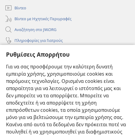
παράθυρο)
Βίντεο
Βίντεο με Ηχητικές Περιγραφές
Αναζήτηση στο JW.ORG
Πληροφορίες για Γιατρούς
Πληροφορίες για Επίσημους Φορείς και ΜΜΕ
Ρυθμίσεις Απορρήτου
Βοήθεια
Για να σας προσφέρουμε την καλύτερη δυνατή
εμπειρία χρήσης, χρησιμοποιούμε cookies και
Συνεισφορές
(ανοίγει
παρόμοιες τεχνολογίες. Ορισμένα cookies είναι
νέο
απαραίτητα για να λειτουργεί ο ιστότοπός μας και
παράθυρο)
ΔΙΑΔΙΚΤΥΑΚΗ ΒΙΒΛΙΟΘΗΚΗ της Σκοπιάς™
δεν μπορείτε να τα απορρίψετε. Μπορείτε να
(ανοίγει
αποδεχτείτε ή να απορρίψετε τη χρήση
νέο
®
JW Hub
παράθυρο)
επιπρόσθετων cookies, τα οποία χρησιμοποιούμε
(ανοίγει
νέο
μόνο για να βελτιώσουμε την εμπειρία χρήσης σας.
®
JW Library
παράθυρο)
Κανένα από αυτά τα δεδομένα δεν πρόκειται ποτέ να
πουληθεί ή να χρησιμοποιηθεί για διαφημιστικούς
Βιβλιοθήκη της Σκοπιάς