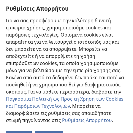
Πληροφορίες για Επίσημους Φορείς και ΜΜΕ
Ρυθμίσεις Απορρήτου
Βοήθεια
Για να σας προσφέρουμε την καλύτερη δυνατή
εμπειρία χρήσης, χρησιμοποιούμε cookies και
Συνεισφορές
(ανοίγει
παρόμοιες τεχνολογίες. Ορισμένα cookies είναι
νέο
απαραίτητα για να λειτουργεί ο ιστότοπός μας και
παράθυρο)
ΔΙΑΔΙΚΤΥΑΚΗ ΒΙΒΛΙΟΘΗΚΗ της Σκοπιάς™
δεν μπορείτε να τα απορρίψετε. Μπορείτε να
(ανοίγει
αποδεχτείτε ή να απορρίψετε τη χρήση
νέο
®
JW Hub
παράθυρο)
επιπρόσθετων cookies, τα οποία χρησιμοποιούμε
(ανοίγει
νέο
μόνο για να βελτιώσουμε την εμπειρία χρήσης σας.
®
JW Library
παράθυρο)
Κανένα από αυτά τα δεδομένα δεν πρόκειται ποτέ να
πουληθεί ή να χρησιμοποιηθεί για διαφημιστικούς
Βιβλιοθήκη της Σκοπιάς
σκοπούς. Για να μάθετε περισσότερα, διαβάστε την
Παγκόσμια Πολιτική ως Προς τη Χρήση των Cookies
και Παρόμοιων Τεχνολογιών
. Μπορείτε να
διαμορφώσετε τις ρυθμίσεις σας οποιαδήποτε
Copyright
© 2026 Watch Tower Bible and Tract Society of Pennsylvania.
στιγμή πηγαίνοντας στις
Ρυθμίσεις Απορρήτου
.
Π
ΟΡΟΙ ΧΡΗΣΗΣ
|
ΠΟΛΙΤΙΚΗ ΑΠΟΡΡΗΤΟΥ
|
ΡΥΘΜΙΣΕΙΣ ΑΠΟΡΡΗΤΟΥ
Πί