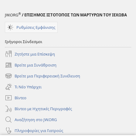
®
JW.ORG
/ ΕΠΙΣΗΜΟΣ ΙΣΤΟΤΟΠΟΣ ΤΩΝ ΜΑΡΤΥΡΩΝ ΤΟΥ ΙΕΧΩΒΑ
Ρυθμίσεις Εμφάνισης
Γρήγοροι Σύνδεσμοι
Ζητήστε μια Επίσκεψη
Βρείτε μια Συνάθροιση
(ανοίγει
νέο
Βρείτε μια Περιφερειακή Συνέλευση
(ανοίγει
παράθυρο)
νέο
Τι Νέο Υπάρχει
παράθυρο)
Βίντεο
Βίντεο με Ηχητικές Περιγραφές
Αναζήτηση στο JW.ORG
Πληροφορίες για Γιατρούς