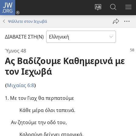
JW.ORG
Σύνδεση
(ανοίγει
Αλλαγή
Αναζήτησ
ΕΜ
νέο
γλώσσας
στο
ΜΕ
Ψάλλετε στον Ιεχωβά
παράθυρο)
ιστότοπου
JW.ORG
ΔΙΑΒΑΣΤΕ ΣΤΗ(Ν)
Ύμνος 48
Ας Βαδίζουμε Καθημερινά με
τον Ιεχωβά
Μιχαίας 6:8
(
)
1. Με τον Γιαχ θα περπατούμε
Κάθε μέρα όλοι ταπεινά.
Αν ζητούμε την οδό του,
Καλοσύνη δείχνει στοργικά.