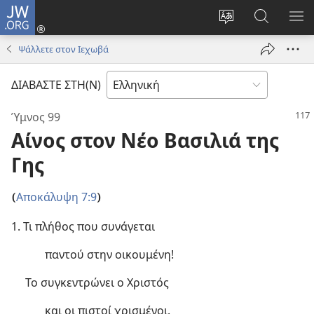
JW.ORG
Σύνδεση
(ανοίγει
Αλλαγή
Αναζήτησ
ΕΜ
νέο
γλώσσας
στο
ΜΕ
Ψάλλετε στον Ιεχωβά
παράθυρο)
ιστότοπου
JW.ORG
ΔΙΑΒΑΣΤΕ ΣΤΗ(Ν)
Ύμνος 99
Αίνος στον Νέο Βασιλιά της
Γης
Αποκάλυψη 7:9
(
)
1. Τι πλήθος που συνάγεται
παντού στην οικουμένη!
Το συγκεντρώνει ο Χριστός
και οι πιστοί χρισμένοι.