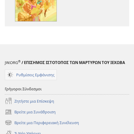
Ψάλλετε
στον
Ιεχωβά
®
JW.ORG
/ ΕΠΙΣΗΜΟΣ ΙΣΤΟΤΟΠΟΣ ΤΩΝ ΜΑΡΤΥΡΩΝ ΤΟΥ ΙΕΧΩΒΑ
Ρυθμίσεις Εμφάνισης
Γρήγοροι Σύνδεσμοι
Ζητήστε μια Επίσκεψη
Βρείτε μια Συνάθροιση
(ανοίγει
νέο
Βρείτε μια Περιφερειακή Συνέλευση
(ανοίγει
παράθυρο)
νέο
Τι Νέο Υπάρχει