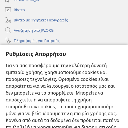
παράθυρο)
Βίντεο
Βίντεο με Ηχητικές Περιγραφές
Αναζήτηση στο JW.ORG
Πληροφορίες για Γιατρούς
Πληροφορίες για Επίσημους Φορείς και ΜΜΕ
Ρυθμίσεις Απορρήτου
Βοήθεια
Για να σας προσφέρουμε την καλύτερη δυνατή
εμπειρία χρήσης, χρησιμοποιούμε cookies και
Συνεισφορές
(ανοίγει
παρόμοιες τεχνολογίες. Ορισμένα cookies είναι
νέο
απαραίτητα για να λειτουργεί ο ιστότοπός μας και
παράθυρο)
ΔΙΑΔΙΚΤΥΑΚΗ ΒΙΒΛΙΟΘΗΚΗ της Σκοπιάς™
δεν μπορείτε να τα απορρίψετε. Μπορείτε να
(ανοίγει
αποδεχτείτε ή να απορρίψετε τη χρήση
νέο
®
JW Hub
παράθυρο)
επιπρόσθετων cookies, τα οποία χρησιμοποιούμε
(ανοίγει
νέο
μόνο για να βελτιώσουμε την εμπειρία χρήσης σας.
®
JW Library
παράθυρο)
Κανένα από αυτά τα δεδομένα δεν πρόκειται ποτέ να
πουληθεί ή να χρησιμοποιηθεί για διαφημιστικούς