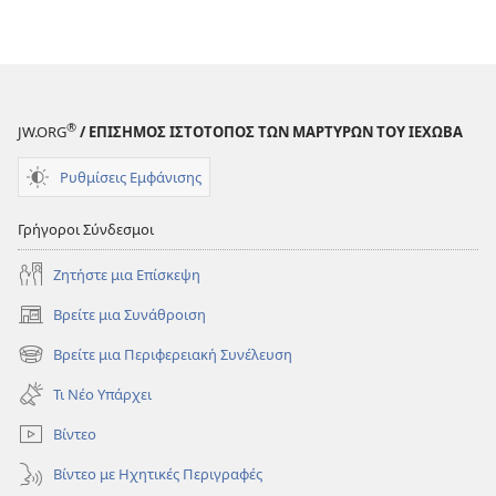
Αγία
Αγία
Γραφή;
Γραφή;
®
JW.ORG
/ ΕΠΙΣΗΜΟΣ ΙΣΤΟΤΟΠΟΣ ΤΩΝ ΜΑΡΤΥΡΩΝ ΤΟΥ ΙΕΧΩΒΑ
Ρυθμίσεις Εμφάνισης
Γρήγοροι Σύνδεσμοι
Ζητήστε μια Επίσκεψη
Βρείτε μια Συνάθροιση
(ανοίγει
νέο
Βρείτε μια Περιφερειακή Συνέλευση
(ανοίγει
παράθυρο)
νέο
Τι Νέο Υπάρχει
παράθυρο)
Βίντεο
Βίντεο με Ηχητικές Περιγραφές