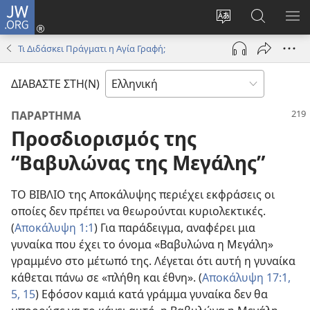
JW.ORG
Σύνδεση
(ανοίγει
Αλλαγή
Αναζήτησ
ΕΜ
νέο
γλώσσας
στο
ΜΕ
Τι Διδάσκει Πράγματι η Αγία Γραφή;
παράθυρο)
ιστότοπου
JW.ORG
ΔΙΑΒΑΣΤΕ ΣΤΗ(Ν)
ΠΑΡΑΡΤΗΜΑ
Προσδιορισμός της
“Βαβυλώνας της Μεγάλης”
ΤΟ ΒΙΒΛΙΟ της Αποκάλυψης περιέχει εκφράσεις οι
οποίες δεν πρέπει να θεωρούνται κυριολεκτικές.
(
Αποκάλυψη 1:1
) Για παράδειγμα, αναφέρει μια
γυναίκα που έχει το όνομα «Βαβυλώνα η Μεγάλη»
γραμμένο στο μέτωπό της. Λέγεται ότι αυτή η γυναίκα
κάθεται πάνω σε «πλήθη και έθνη». (
Αποκάλυψη 17:1,
5,
15
) Εφόσον καμιά κατά γράμμα γυναίκα δεν θα