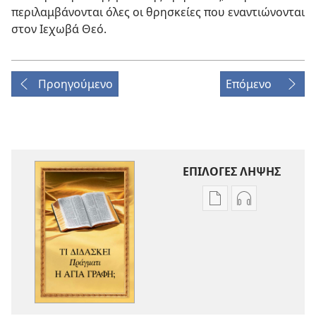
περιλαμβάνονται όλες οι θρησκείες που εναντιώνονται
στον Ιεχωβά Θεό.
Προηγούμενο
Επόμενο
ΕΠΙΛΟΓΕΣ ΛΗΨΗΣ
Επιλογές
Επιλογές
λήψης
λήψης
εκδόσεων
ηχογραφήσε
Τι
Τι
Διδάσκει
Διδάσκει
Πράγματι
Πράγματι
η
η