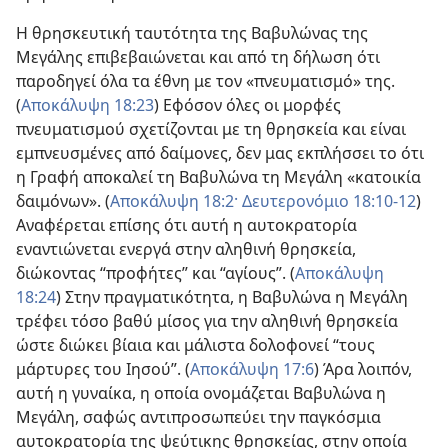
Η θρησκευτική ταυτότητα της Βαβυλώνας της
Μεγάλης επιβεβαιώνεται και από τη δήλωση ότι
παροδηγεί όλα τα έθνη με τον «πνευματισμό» της.
(
Αποκάλυψη 18:23
) Εφόσον όλες οι μορφές
πνευματισμού σχετίζονται με τη θρησκεία και είναι
εμπνευσμένες από δαίμονες, δεν μας εκπλήσσει το ότι
η Γραφή αποκαλεί τη Βαβυλώνα τη Μεγάλη «κατοικία
δαιμόνων». (
Αποκάλυψη 18:2·
Δευτερονόμιο 18:10-12
)
Αναφέρεται επίσης ότι αυτή η αυτοκρατορία
εναντιώνεται ενεργά στην αληθινή θρησκεία,
διώκοντας “προφήτες” και “αγίους”. (
Αποκάλυψη
18:24
) Στην πραγματικότητα, η Βαβυλώνα η Μεγάλη
τρέφει τόσο βαθύ μίσος για την αληθινή θρησκεία
ώστε διώκει βίαια και μάλιστα δολοφονεί “τους
μάρτυρες του Ιησού”. (
Αποκάλυψη 17:6
) Άρα λοιπόν,
αυτή η γυναίκα, η οποία ονομάζεται Βαβυλώνα η
Μεγάλη, σαφώς αντιπροσωπεύει την παγκόσμια
αυτοκρατορία της ψεύτικης θρησκείας, στην οποία