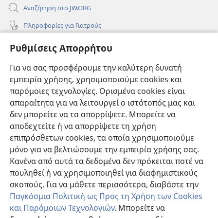
Αναζήτηση στο JW.ORG
Πληροφορίες για Γιατρούς
Πληροφορίες για Επίσημους Φορείς και ΜΜΕ
Ρυθμίσεις Απορρήτου
Βοήθεια
Για να σας προσφέρουμε την καλύτερη δυνατή
εμπειρία χρήσης, χρησιμοποιούμε cookies και
Συνεισφορές
(ανοίγει
παρόμοιες τεχνολογίες. Ορισμένα cookies είναι
νέο
απαραίτητα για να λειτουργεί ο ιστότοπός μας και
παράθυρο)
ΔΙΑΔΙΚΤΥΑΚΗ ΒΙΒΛΙΟΘΗΚΗ της Σκοπιάς™
δεν μπορείτε να τα απορρίψετε. Μπορείτε να
(ανοίγει
αποδεχτείτε ή να απορρίψετε τη χρήση
νέο
®
JW Hub
παράθυρο)
επιπρόσθετων cookies, τα οποία χρησιμοποιούμε
(ανοίγει
νέο
μόνο για να βελτιώσουμε την εμπειρία χρήσης σας.
®
JW Library
παράθυρο)
Κανένα από αυτά τα δεδομένα δεν πρόκειται ποτέ να
πουληθεί ή να χρησιμοποιηθεί για διαφημιστικούς
Βιβλιοθήκη της Σκοπιάς
σκοπούς. Για να μάθετε περισσότερα, διαβάστε την
Παγκόσμια Πολιτική ως Προς τη Χρήση των Cookies
και Παρόμοιων Τεχνολογιών
. Μπορείτε να