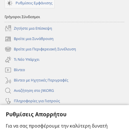
Ρυθμίσεις Εμφάνισης
Γρήγοροι Σύνδεσμοι
Ζητήστε μια Επίσκεψη
Βρείτε μια Συνάθροιση
(ανοίγει
νέο
Βρείτε μια Περιφερειακή Συνέλευση
(ανοίγει
παράθυρο)
νέο
Τι Νέο Υπάρχει
παράθυρο)
Βίντεο
Βίντεο με Ηχητικές Περιγραφές
Αναζήτηση στο JW.ORG
Πληροφορίες για Γιατρούς
Πληροφορίες για Επίσημους Φορείς και ΜΜΕ
Ρυθμίσεις Απορρήτου
Βοήθεια
Για να σας προσφέρουμε την καλύτερη δυνατή