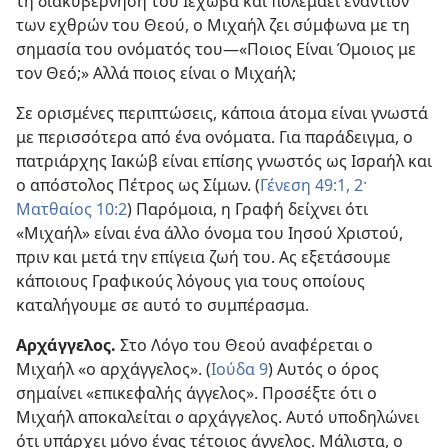
τη διακυβέρνηση του Ιεχωβά και πολεμάει εναντίον
των εχθρών του Θεού, ο Μιχαήλ ζει σύμφωνα με τη
σημασία του ονόματός του—«Ποιος Είναι Όμοιος με
τον Θεό;» Αλλά ποιος είναι ο Μιχαήλ;
Σε ορισμένες περιπτώσεις, κάποια άτομα είναι γνωστά
με περισσότερα από ένα ονόματα. Για παράδειγμα, ο
πατριάρχης Ιακώβ είναι επίσης γνωστός ως Ισραήλ και
ο απόστολος Πέτρος ως Σίμων. (
Γένεση 49:1, 2·
Ματθαίος 10:2
) Παρόμοια, η Γραφή δείχνει ότι
«Μιχαήλ» είναι ένα άλλο όνομα του Ιησού Χριστού,
πριν και μετά την επίγεια ζωή του. Ας εξετάσουμε
κάποιους Γραφικούς λόγους για τους οποίους
καταλήγουμε σε αυτό το συμπέρασμα.
Αρχάγγελος.
Στο Λόγο του Θεού αναφέρεται ο
Μιχαήλ «ο αρχάγγελος». (
Ιούδα 9
) Αυτός ο όρος
σημαίνει «επικεφαλής άγγελος». Προσέξτε ότι ο
Μιχαήλ αποκαλείται
ο
αρχάγγελος. Αυτό υποδηλώνει
ότι υπάρχει μόνο ένας τέτοιος άγγελος. Μάλιστα, ο