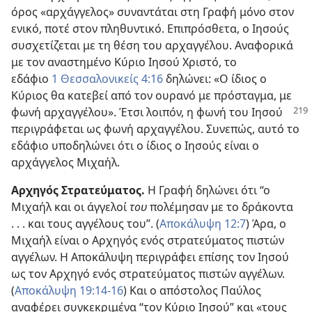
όρος «αρχάγγελος» συναντάται στη Γραφή μόνο στον
ενικό, ποτέ στον πληθυντικό. Επιπρόσθετα, ο Ιησούς
συσχετίζεται με τη θέση του αρχαγγέλου. Αναφορικά
με τον αναστημένο Κύριο Ιησού Χριστό, το
εδάφιο
1 Θεσσαλονικείς 4:16
δηλώνει: «Ο ίδιος ο
Κύριος θα κατεβεί από τον ουρανό με πρόσταγμα, με
φωνή
αρχαγγέλου». Έτσι λοιπόν, η φωνή του Ιησού
περιγράφεται ως φωνή αρχαγγέλου. Συνεπώς, αυτό το
εδάφιο υποδηλώνει ότι ο ίδιος ο Ιησούς είναι ο
αρχάγγελος Μιχαήλ.
Αρχηγός Στρατεύματος.
Η Γραφή δηλώνει ότι “ο
Μιχαήλ και οι άγγελοί
του
πολέμησαν με το δράκοντα
. . . και τους αγγέλους του”. (
Αποκάλυψη 12:7
) Άρα, ο
Μιχαήλ είναι ο Αρχηγός ενός στρατεύματος πιστών
αγγέλων. Η Αποκάλυψη περιγράφει επίσης τον Ιησού
ως τον Αρχηγό ενός στρατεύματος πιστών αγγέλων.
(
Αποκάλυψη 19:14-16
) Και ο απόστολος Παύλος
αναφέρει συγκεκριμένα “τον Κύριο Ιησού” και «τους