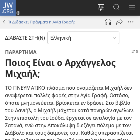
JW.ORG
Σύνδεση
(ανοίγει
Αλλαγή
Αναζήτησ
ΕΜ
νέο
γλώσσας
στο
ΜΕ
Τι Διδάσκει Πράγματι η Αγία Γραφή;
παράθυρο)
ιστότοπου
JW.ORG
ΔΙΑΒΑΣΤΕ ΣΤΗ(Ν)
ΠΑΡΑΡΤΗΜΑ
Ποιος Είναι ο Αρχάγγελος
Μιχαήλ;
ΤΟ ΠΝΕΥΜΑΤΙΚΟ πλάσμα που ονομάζεται Μιχαήλ δεν
αναφέρεται πολλές φορές στην Αγία Γραφή. Ωστόσο,
όποτε μνημονεύεται, βρίσκεται εν δράσει. Στο βιβλίο
του Δανιήλ, ο Μιχαήλ μάχεται κατά πονηρών αγγέλων.
Στην επιστολή του Ιούδα, έρχεται σε αντιλογία με τον
Σατανά, ενώ στην Αποκάλυψη διεξάγει πόλεμο με τον
Διάβολο και τους δαίμονές του. Καθώς υπερασπίζεται