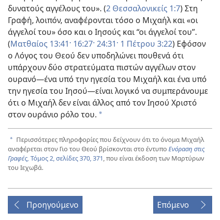
δυνατούς αγγέλους του». (
2 Θεσσαλονικείς 1:7
) Στη
Γραφή, λοιπόν, αναφέρονται τόσο ο Μιχαήλ και «οι
άγγελοί του» όσο και ο Ιησούς και “οι άγγελοί του”.
(
Ματθαίος 13:41·
16:27·
24:31·
1 Πέτρου 3:22
) Εφόσον
ο Λόγος του Θεού δεν υποδηλώνει πουθενά ότι
υπάρχουν δύο στρατεύματα πιστών αγγέλων στον
ουρανό—ένα υπό την ηγεσία του Μιχαήλ και ένα υπό
την ηγεσία του Ιησού—είναι λογικό να συμπεράνουμε
ότι ο Μιχαήλ δεν είναι άλλος από τον Ιησού Χριστό
στον ουράνιο ρόλο του.
a
Περισσότερες πληροφορίες που δείχνουν ότι το όνομα Μιχαήλ
a
αναφέρεται στον Γιο του Θεού βρίσκονται στο έντυπο
Ενόραση στις
Γραφές,
Τόμος 2, σελίδες 370, 371
, που είναι έκδοση των Μαρτύρων
του Ιεχωβά.
Προηγούμενο
Επόμενο