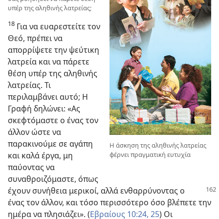
υπέρ της αληθινής λατρείας;
18
Για να ευαρεστείτε τον
Θεό, πρέπει να
απορρίψετε την ψεύτικη
λατρεία και να πάρετε
θέση υπέρ της αληθινής
λατρείας. Τι
περιλαμβάνει αυτό; Η
Γραφή δηλώνει: «Ας
σκεφτόμαστε ο ένας τον
άλλον ώστε να
παρακινούμε σε αγάπη
Η άσκηση της αληθινής λατρείας
και καλά έργα, μη
φέρνει πραγματική ευτυχία
παύοντας να
συναθροιζόμαστε, όπως
έχουν συνήθεια μερικοί, αλλά ενθαρρύνοντας ο
ένας τον άλλον, και τόσο περισσότερο όσο βλέπετε την
ημέρα να πλησιάζει». (
Εβραίους 10:24, 25
) Οι