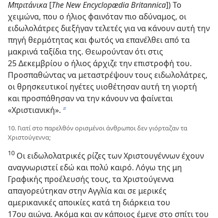
Μπριτάνικα
[
The New Encyclopædia Britannica
]) Το
χειμώνα, που ο ήλιος φαινόταν πιο αδύναμος, οι
ειδωλολάτρες διεξήγαν τελετές για να κάνουν αυτή την
πηγή θερμότητας και φωτός να επανέλθει από τα
μακρινά ταξίδια της. Θεωρούνταν ότι στις
25 Δεκεμβρίου ο ήλιος άρχιζε την επιστροφή του.
Προσπαθώντας να μεταστρέψουν τους ειδωλολάτρες,
οι θρησκευτικοί ηγέτες υιοθέτησαν αυτή τη γιορτή
και προσπάθησαν να την κάνουν να φαίνεται
«Χριστιανική».
b
10. Γιατί στο παρελθόν ορισμένοι άνθρωποι δεν γιόρταζαν τα
Χριστούγεννα;
10
Οι ειδωλολατρικές ρίζες των Χριστουγέννων έχουν
αναγνωριστεί εδώ και πολύ καιρό. Λόγω της μη
Γραφικής προέλευσής τους, τα Χριστούγεννα
απαγορεύτηκαν στην Αγγλία και σε μερικές
αμερικανικές αποικίες κατά τη διάρκεια του
17ου αιώνα. Ακόμα και αν κάποιος έμενε στο σπίτι του