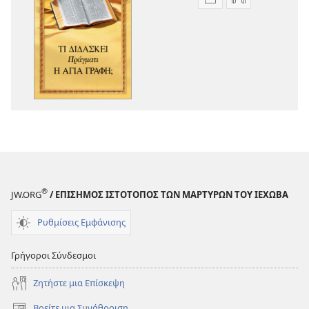
Επιλογές
Επιλογές
λήψης
λήψης
εκδόσεων
ηχογραφήσε
Τι
Τι
Διδάσκει
Διδάσκει
Πράγματι
Πράγματι
η
η
Αγία
Αγία
Γραφή;
Γραφή;
®
JW.ORG
/ ΕΠΙΣΗΜΟΣ ΙΣΤΟΤΟΠΟΣ ΤΩΝ ΜΑΡΤΥΡΩΝ ΤΟΥ ΙΕΧΩΒΑ
Ρυθμίσεις Εμφάνισης
Γρήγοροι Σύνδεσμοι
Ζητήστε μια Επίσκεψη
Βρείτε μια Συνάθροιση