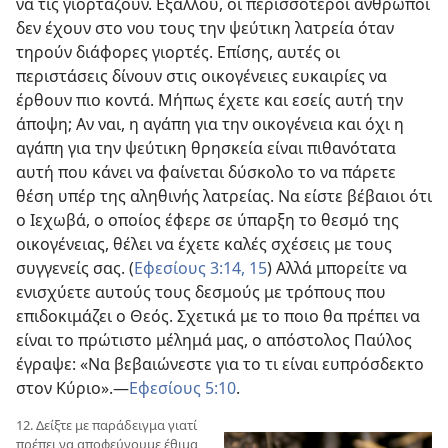
να τις γιορτάζουν. Εξάλλου, οι περισσότεροι άνθρωποι
δεν έχουν στο νου τους την ψεύτικη λατρεία όταν
τηρούν διάφορες γιορτές. Επίσης, αυτές οι
περιστάσεις δίνουν στις οικογένειες ευκαιρίες να
έρθουν πιο κοντά. Μήπως έχετε και εσείς αυτή την
άποψη; Αν ναι, η αγάπη για την οικογένεια και όχι η
αγάπη για την ψεύτικη θρησκεία είναι πιθανότατα
αυτή που κάνει να φαίνεται δύσκολο το να πάρετε
θέση υπέρ της αληθινής λατρείας. Να είστε βέβαιοι ότι
ο Ιεχωβά, ο οποίος έφερε σε ύπαρξη το θεσμό της
οικογένειας, θέλει να έχετε καλές σχέσεις με τους
συγγενείς σας. (
Εφεσίους 3:14, 15
) Αλλά μπορείτε να
ενισχύετε αυτούς τους δεσμούς με τρόπους που
επιδοκιμάζει ο Θεός. Σχετικά με το ποιο θα πρέπει να
είναι το πρώτιστο μέλημά μας, ο απόστολος Παύλος
έγραψε: «Να βεβαιώνεστε για το τι είναι ευπρόσδεκτο
στον Κύριο».—
Εφεσίους 5:10
.
12. Δείξτε με παράδειγμα γιατί
πρέπει να αποφεύγουμε έθιμα