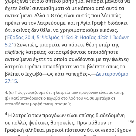
χωρίς ένα τέτοιο οπτικό βοήθημα. Μπορεί μάλιστα να
έχετε δεθεί συναισθηματικά με κάποια από αυτά τα
αντικείμενα. Αλλά ο Θεός είναι αυτός που λέει πώς
πρέπει να τον λατρεύουμε, και η Αγία Γραφή διδάσκει
ότι εκείνος δεν θέλει να χρησιμοποιούμε εικόνες.
(
Έξοδος 20:4, 5·
Ψαλμός 115:4-8·
Ησαΐας 42:8·
1 Ιωάννη
5:21
) Συνεπώς, μπορείτε να πάρετε θέση υπέρ της
αληθινής
λατρείας καταστρέφοντας οποιαδήποτε
αντικείμενα έχετε τα οποία συνδέονται με την
ψεύτικη
λατρεία. Πρέπει οπωσδήποτε να τα βλέπετε όπως τα
βλέπει ο Ιεχωβά—ως κάτι «απεχθές».—
Δευτερονόμιο
27:15
.
4. (α) Πώς γνωρίζουμε ότι η λατρεία των προγόνων είναι άσκοπη;
(β) Γιατί απαγόρευσε ο Ιεχωβά στο λαό του να συμμετέχει σε
οποιαδήποτε μορφή πνευματισμού;
4
Η λατρεία των προγόνων είναι επίσης διαδεδομένη
σε
πολλές ψεύτικες θρησκείες. Πριν μάθουν τη
Γραφική αλήθεια, μερικοί πίστευαν ότι οι νεκροί έχουν