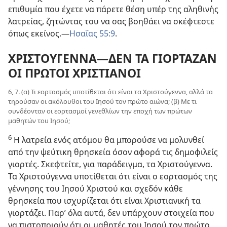
επιθυμία που έχετε να πάρετε θέση υπέρ της αληθινής
λατρείας, ζητώντας του να σας βοηθάει να σκέφτεστε
όπως εκείνος.—
Ησαΐας 55:9
.
ΧΡΙΣΤΟΥΓΕΝΝΑ—ΔΕΝ ΤΑ ΓΙΟΡΤΑΖΑΝ
ΟΙ ΠΡΩΤΟΙ ΧΡΙΣΤΙΑΝΟΙ
6, 7. (α) Τι εορτασμός υποτίθεται ότι είναι τα Χριστούγεννα, αλλά τα
τηρούσαν οι ακόλουθοι του Ιησού τον πρώτο αιώνα; (β) Με τι
συνδέονταν οι εορτασμοί γενεθλίων την εποχή των πρώτων
μαθητών του Ιησού;
6
Η λατρεία ενός ατόμου θα μπορούσε να μολυνθεί
από την ψεύτικη θρησκεία όσον αφορά τις δημοφιλείς
γιορτές. Σκεφτείτε, για παράδειγμα, τα Χριστούγεννα.
Τα Χριστούγεννα υποτίθεται ότι είναι ο εορτασμός της
γέννησης του Ιησού Χριστού και σχεδόν κάθε
θρησκεία που ισχυρίζεται ότι είναι Χριστιανική τα
γιορτάζει. Παρ’ όλα αυτά, δεν υπάρχουν στοιχεία που
να πιστοποιούν ότι οι μαθητές του Ιησού τον πρώτο