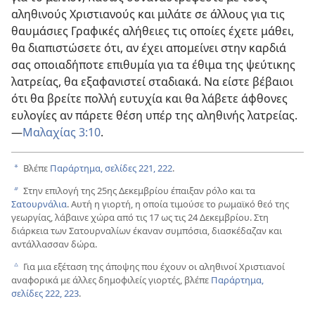
αληθινούς Χριστιανούς και μιλάτε σε άλλους για τις
θαυμάσιες Γραφικές αλήθειες τις οποίες έχετε μάθει,
θα διαπιστώσετε ότι, αν έχει απομείνει στην καρδιά
σας οποιαδήποτε επιθυμία για τα έθιμα της ψεύτικης
λατρείας, θα εξαφανιστεί σταδιακά. Να είστε βέβαιοι
ότι θα βρείτε πολλή ευτυχία και θα λάβετε άφθονες
ευλογίες αν πάρετε θέση υπέρ της αληθινής λατρείας.
—
Μαλαχίας 3:10
.
Βλέπε
Παράρτημα, σελίδες 221, 222
.
a
Στην επιλογή της 25ης Δεκεμβρίου έπαιξαν ρόλο και τα
b
Σατουρνάλια
. Αυτή η γιορτή, η οποία τιμούσε το ρωμαϊκό θεό της
γεωργίας, λάβαινε χώρα από τις 17 ως τις 24 Δεκεμβρίου. Στη
διάρκεια των Σατουρναλίων έκαναν συμπόσια, διασκέδαζαν και
αντάλλασσαν δώρα.
Για μια εξέταση της άποψης που έχουν οι αληθινοί Χριστιανοί
c
αναφορικά με άλλες δημοφιλείς γιορτές, βλέπε
Παράρτημα,
σελίδες 222, 223
.