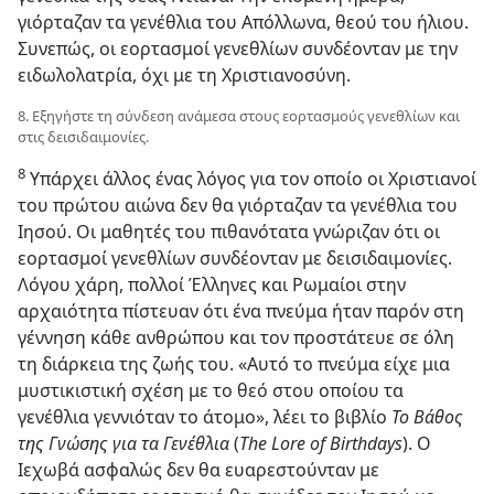
γιόρταζαν τα γενέθλια του Απόλλωνα, θεού του ήλιου.
Συνεπώς, οι εορτασμοί γενεθλίων συνδέονταν με την
ειδωλολατρία, όχι με τη Χριστιανοσύνη.
8. Εξηγήστε τη σύνδεση ανάμεσα στους εορτασμούς γενεθλίων και
στις δεισιδαιμονίες.
8
Υπάρχει άλλος ένας λόγος για τον οποίο οι Χριστιανοί
του πρώτου αιώνα δεν θα γιόρταζαν τα γενέθλια του
Ιησού. Οι μαθητές του πιθανότατα γνώριζαν ότι οι
εορτασμοί γενεθλίων συνδέονταν με δεισιδαιμονίες.
Λόγου χάρη, πολλοί Έλληνες και Ρωμαίοι στην
αρχαιότητα πίστευαν ότι ένα πνεύμα ήταν παρόν στη
γέννηση κάθε ανθρώπου και τον προστάτευε σε όλη
τη διάρκεια της ζωής του. «Αυτό το πνεύμα είχε μια
μυστικιστική σχέση με το θεό στου οποίου τα
γενέθλια γεννιόταν το άτομο», λέει το βιβλίο
Το Βάθος
της Γνώσης για τα Γενέθλια
(
The Lore of Birthdays
). Ο
Ιεχωβά ασφαλώς δεν θα ευαρεστούνταν με