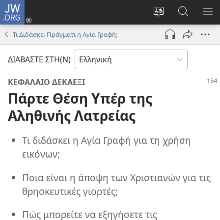
JW.ORG
Σύνδεση
(ανοίγει
Αλλαγή
Αναζήτησ
ΕΜ
νέο
γλώσσας
στο
ΜΕ
Τι Διδάσκει Πράγματι η Αγία Γραφή;
παράθυρο)
ιστότοπου
JW.ORG
ΔΙΑΒΑΣΤΕ ΣΤΗ(Ν)
ΚΕΦΑΛΑΙΟ ΔΕΚΑΕΞΙ
Πάρτε Θέση Υπέρ της
Αληθινής Λατρείας
Τι διδάσκει η Αγία Γραφή για τη χρήση
εικόνων;
Ποια είναι η άποψη των Χριστιανών για τις
θρησκευτικές γιορτές;
Πώς μπορείτε να εξηγήσετε τις