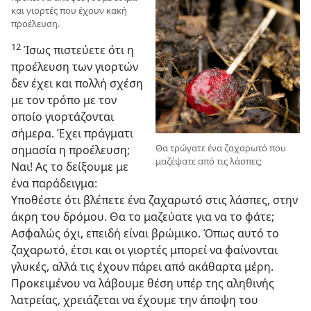
και γιορτές που έχουν κακή
προέλευση.
12
Ίσως πιστεύετε ότι η
προέλευση των γιορτών
δεν έχει και πολλή σχέση
με τον τρόπο με τον
οποίο γιορτάζονται
σήμερα. Έχει πράγματι
Θα τρώγατε ένα ζαχαρωτό που
σημασία η προέλευση;
μαζέψατε από τις λάσπες;
Ναι! Ας το δείξουμε με
ένα παράδειγμα:
Υποθέστε ότι βλέπετε ένα ζαχαρωτό στις λάσπες, στην
άκρη του δρόμου. Θα το μαζεύατε για να το φάτε;
Ασφαλώς όχι, επειδή είναι βρώμικο. Όπως αυτό το
ζαχαρωτό, έτσι και οι γιορτές μπορεί να φαίνονται
γλυκές, αλλά τις έχουν πάρει από ακάθαρτα μέρη.
Προκειμένου να λάβουμε θέση υπέρ της αληθινής
λατρείας, χρειάζεται να έχουμε την άποψη του