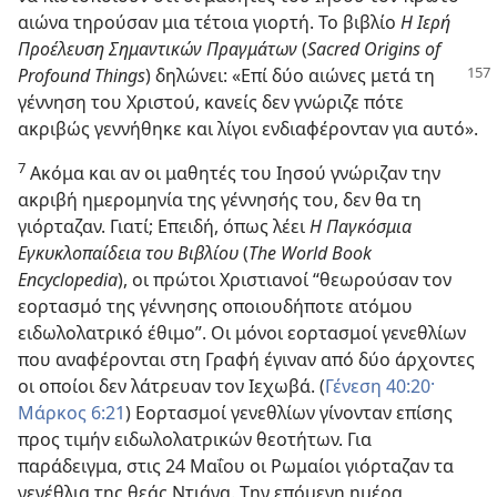
αιώνα τηρούσαν μια τέτοια γιορτή. Το βιβλίο
Η Ιερή
Προέλευση Σημαντικών Πραγμάτων
(
Sacred Origins of
Profound Things
) δηλώνει: «Επί δύο
αιώνες μετά τη
γέννηση του Χριστού, κανείς δεν γνώριζε πότε
ακριβώς γεννήθηκε και λίγοι ενδιαφέρονταν για αυτό».
7
Ακόμα και αν οι μαθητές του Ιησού γνώριζαν την
ακριβή ημερομηνία της γέννησής του, δεν θα τη
γιόρταζαν. Γιατί; Επειδή, όπως λέει
Η Παγκόσμια
Εγκυκλοπαίδεια του Βιβλίου
(
The World Book
Encyclopedia
), οι πρώτοι Χριστιανοί “θεωρούσαν τον
εορτασμό της γέννησης οποιουδήποτε ατόμου
ειδωλολατρικό έθιμο”. Οι μόνοι εορτασμοί γενεθλίων
που αναφέρονται στη Γραφή έγιναν από δύο άρχοντες
οι οποίοι δεν λάτρευαν τον Ιεχωβά. (
Γένεση 40:20·
Μάρκος 6:21
) Εορτασμοί γενεθλίων γίνονταν επίσης
προς τιμήν ειδωλολατρικών θεοτήτων. Για
παράδειγμα, στις 24 Μαΐου οι Ρωμαίοι γιόρταζαν τα
γενέθλια της θεάς Ντιάνα. Την επόμενη ημέρα,