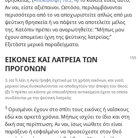
θρησκείας. (
Αποκάλυψη 18:2,
4
) Το κάνατε εσείς αυτό;
Αν ναι, είστε αξιέπαινοι. Ωστόσο, περιλαμβάνονται
περισσότερα από το να αποχωριστείτε απλώς από μια
ψεύτικη θρησκεία ή να πάψετε να αποτελείτε μέλος
της. Κατόπιν πρέπει να αναρωτηθείτε: “Μήπως μου
έχουν απομείνει ίχνη της ψεύτικης λατρείας;”
Εξετάστε μερικά παραδείγματα.
ΕΙΚΟΝΕΣ ΚΑΙ ΛΑΤΡΕΙΑ ΤΩΝ
ΠΡΟΓΟΝΩΝ
3. (α) Τι λέει η Αγία Γραφή σχετικά με τη χρήση εικόνων, και γιατί
μερικοί ίσως δυσκολεύονται να αποδεχτούν την άποψη του Θεού;
(β) Τι πρέπει να κάνετε με οποιαδήποτε αντικείμενα έχετε τα οποία
συνδέονται με την ψεύτικη λατρεία;
3
Ορισμένοι έχουν στο σπίτι τους εικόνες ή ναΐσκους
εδώ και αρκετά χρόνια. Μήπως ισχύει το ίδιο και στη
δική σας περίπτωση; Αν ναι, ίσως νιώθετε ότι είναι
παράξενο ή εσφαλμένο να προσεύχεστε στον Θεό