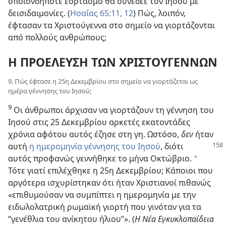
οποιονδήποτε εορτασμό θα συνέδεε τον Ιησού με
δεισιδαιμονίες. (
Ησαΐας 65:11, 12
) Πώς, λοιπόν,
έφτασαν τα Χριστούγεννα στο σημείο να γιορτάζονται
από πολλούς ανθρώπους;
Η ΠΡΟΕΛΕΥΣΗ ΤΩΝ ΧΡΙΣΤΟΥΓΕΝΝΩΝ
9. Πώς έφτασε η 25η Δεκεμβρίου στο σημείο να γιορτάζεται ως
ημέρα γέννησης του Ιησού;
9
Οι άνθρωποι άρχισαν να γιορτάζουν τη γέννηση του
Ιησού στις 25 Δεκεμβρίου αρκετές εκατοντάδες
χρόνια αφότου αυτός έζησε στη γη. Ωστόσο,
δεν
ήταν
αυτή
η ημερομηνία γέννησης
του Ιησού
, διότι
αυτός προφανώς γεννήθηκε το μήνα Οκτώβριο.
a
Τότε γιατί επιλέχθηκε η 25η Δεκεμβρίου; Κάποιοι που
αργότερα ισχυρίστηκαν ότι ήταν Χριστιανοί πιθανώς
«επιθυμούσαν να συμπίπτει η ημερομηνία με την
ειδωλολατρική ρωμαϊκή γιορτή που γινόταν για τα
“γενέθλια του ανίκητου ήλιου”». (
Η Νέα Εγκυκλοπαίδεια