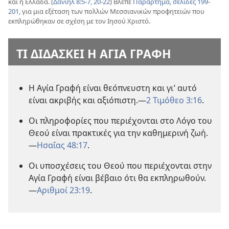
και η Ελλάδα. (
Δανιήλ 8:5-7,
20-22
) Βλέπε
Παράρτημα, σελίδες 199-
201
, για μια εξέταση των πολλών Μεσσιανικών προφητειών που
εκπληρώθηκαν σε σχέση με τον Ιησού Χριστό.
ΤΙ ΔΙΔΑΣΚΕΙ Η ΑΓΙΑ ΓΡΑΦΗ
Η Αγία Γραφή είναι θεόπνευστη και γι’ αυτό
είναι ακριβής και αξιόπιστη.—
2 Τιμόθεο 3:16
.
Οι πληροφορίες που περιέχονται στο Λόγο του
Θεού είναι πρακτικές για την καθημερινή ζωή.
—
Ησαΐας 48:17
.
Οι υποσχέσεις του Θεού που περιέχονται στην
Αγία Γραφή είναι βέβαιο ότι θα εκπληρωθούν.
—
Αριθμοί 23:19
.