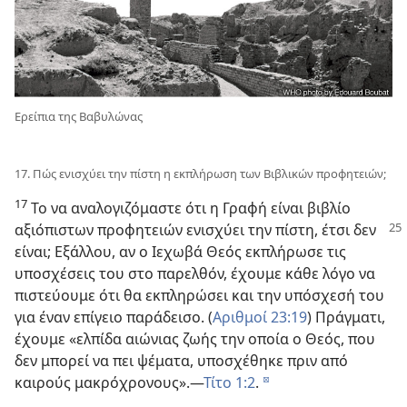
Ερείπια της Βαβυλώνας
17. Πώς ενισχύει την πίστη η εκπλήρωση των Βιβλικών προφητειών;
17
Το να αναλογιζόμαστε ότι η Γραφή είναι βιβλίο
αξιόπιστων
προφητειών ενισχύει την πίστη, έτσι δεν
είναι; Εξάλλου, αν ο Ιεχωβά Θεός εκπλήρωσε τις
υποσχέσεις του στο παρελθόν, έχουμε κάθε λόγο να
πιστεύουμε ότι θα εκπληρώσει και την υπόσχεσή του
για έναν επίγειο παράδεισο. (
Αριθμοί 23:19
) Πράγματι,
έχουμε «ελπίδα αιώνιας ζωής την οποία ο Θεός, που
δεν μπορεί να πει ψέματα, υποσχέθηκε πριν από
καιρούς μακρόχρονους».—
Τίτο 1:2
.
d