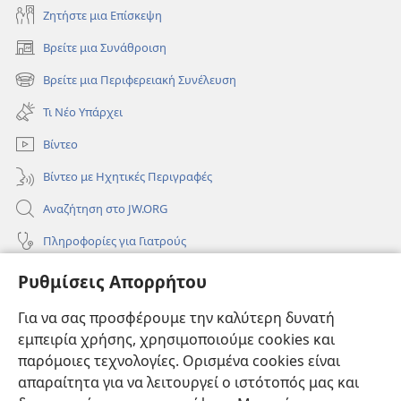
Ζητήστε μια Επίσκεψη
Βρείτε μια Συνάθροιση
(ανοίγει
νέο
Βρείτε μια Περιφερειακή Συνέλευση
(ανοίγει
παράθυρο)
νέο
Τι Νέο Υπάρχει
παράθυρο)
Βίντεο
Βίντεο με Ηχητικές Περιγραφές
Αναζήτηση στο JW.ORG
Πληροφορίες για Γιατρούς
Πληροφορίες για Επίσημους Φορείς και ΜΜΕ
Ρυθμίσεις Απορρήτου
Βοήθεια
Για να σας προσφέρουμε την καλύτερη δυνατή
εμπειρία χρήσης, χρησιμοποιούμε cookies και
Συνεισφορές
(ανοίγει
παρόμοιες τεχνολογίες. Ορισμένα cookies είναι
νέο
απαραίτητα για να λειτουργεί ο ιστότοπός μας και
παράθυρο)
ΔΙΑΔΙΚΤΥΑΚΗ ΒΙΒΛΙΟΘΗΚΗ της Σκοπιάς™