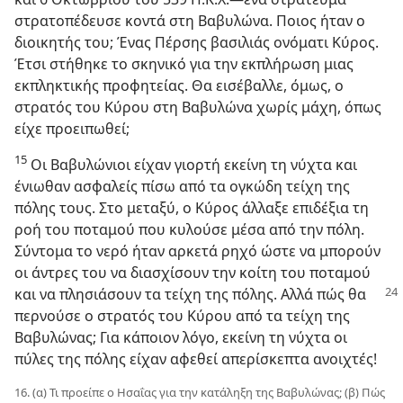
στρατοπέδευσε κοντά στη Βαβυλώνα. Ποιος ήταν ο
διοικητής του; Ένας Πέρσης βασιλιάς ονόματι Κύρος.
Έτσι στήθηκε το σκηνικό για την εκπλήρωση μιας
εκπληκτικής προφητείας. Θα εισέβαλλε, όμως, ο
στρατός του Κύρου στη Βαβυλώνα χωρίς μάχη, όπως
είχε προειπωθεί;
15
Οι Βαβυλώνιοι είχαν γιορτή εκείνη τη νύχτα και
ένιωθαν ασφαλείς πίσω από τα ογκώδη τείχη της
πόλης τους. Στο μεταξύ, ο Κύρος άλλαξε επιδέξια τη
ροή του ποταμού που κυλούσε μέσα από την πόλη.
Σύντομα το νερό ήταν αρκετά ρηχό ώστε να μπορούν
οι άντρες του να διασχίσουν την κοίτη του ποταμού
και να πλησιάσουν τα τείχη της πόλης. Αλλά
πώς θα
περνούσε ο στρατός του Κύρου από τα τείχη της
Βαβυλώνας; Για κάποιον λόγο, εκείνη τη νύχτα οι
πύλες της πόλης είχαν αφεθεί απερίσκεπτα ανοιχτές!
16. (α) Τι προείπε ο Ησαΐας για την κατάληξη της Βαβυλώνας; (β) Πώς