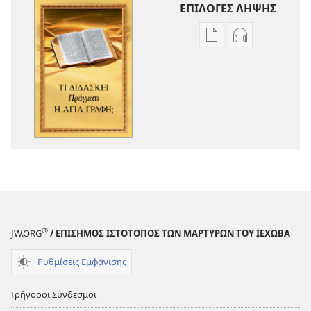
ΕΠΙΛΟΓΕΣ ΛΗΨΗΣ
Επιλογές
Επιλογές
λήψης
λήψης
εκδόσεων
ηχογραφήσε
Τι
Τι
Διδάσκει
Διδάσκει
Πράγματι
Πράγματι
η
η
Αγία
Αγία
Γραφή;
Γραφή;
®
JW.ORG
/ ΕΠΙΣΗΜΟΣ ΙΣΤΟΤΟΠΟΣ ΤΩΝ ΜΑΡΤΥΡΩΝ ΤΟΥ ΙΕΧΩΒΑ
Ρυθμίσεις Εμφάνισης
Γρήγοροι Σύνδεσμοι