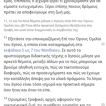
εμάς. Επιπλέον, ο Ιεχωβά ξέρει τι χρειαζόμαστε για να
είμαστε ευτυχισμένοι. Ξέρει επίσης ποιους δρόμους
πρέπει να αποφεύγουμε στη ζωή μας.
11, 12. (α) Για ποια θέματα μίλησε ο Ιησούς στην Επί του Όρους
Ομιλία του; (β) Ποια άλλα πρακτικά ζητήματα εξετάζονται στη
Γραφή, και γιατί είναι διαχρονικές οι συμβουλές της;
11
Εξετάστε την επονομαζόμενη Επί του Όρους Ομιλία
του Ιησού, η οποία είναι καταγραμμένη στα
κεφάλαια 5 ως 7 του Ματθαίου
. Σε αυτό το
αριστούργημα διδακτικής τέχνης ο Ιησούς μίλησε για
αρκετά θέματα, μεταξύ άλλων για το πώς μπορούμε να
βρούμε αληθινή ευτυχία, πώς να τακτοποιούμε
διαφορές, πώς να προσευχόμαστε και πώς να έχουμε
την κατάλληλη άποψη για τα υλικά πράγματα. Τα λόγια
του Ιησού είναι τόσο ισχυρά και πρακτικά σήμερα
όσο ήταν και όταν τα είπε.
12
Ορισμένες Γραφικές αρχές αφορούν την
οικογενειακή
ζωή, τις συνήθειες εργασίας και τις