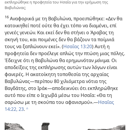
εκπληρώθηκε η προφητεία του Ησαΐα για την ερήμωση της
Βαβυλώνας;
16
Αναφορικά με τη Βαβυλώνα, προειπώθηκε: «Δεν θα
κατοικηθεί ποτέ ούτε θα έχει τόπο να διαμένει, επί
γενεές γενεών. Και εκεί δεν θα στήνει ο Άραβας τη
σκηνή του, και ποιμένες δεν θα βάζουν τα ποίμνιά
τους να ξαπλώνουν εκεί». (
Ησαΐας 13:20
) Αυτή η
προφητεία δεν προέλεγε απλώς την πτώση μιας πόλης.
Έδειχνε ότι η Βαβυλώνα θα ερημωνόταν
μόνιμα.
Οι
αποδείξεις της εκπλήρωσης αυτών των λόγων είναι
φανερές. Η ακατοίκητη τοποθεσία της αρχαίας
Βαβυλώνας—περίπου 80 χιλιόμετρα νότια της
Βαγδάτης, στο Ιράκ—αποδεικνύει ότι εκπληρώθηκε
αυτό που είπε ο Ιεχωβά μέσω του Ησαΐα: «Θα τη
σαρώσω με τη σκούπα του αφανισμού».—
Ησαΐας
14:22, 23
.
c