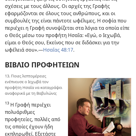
σχέσεις με τους άλλους. Οι αρχές της Γραφής
εφαρμόζονται σε όλους τους ανθρώπους, και οι
συμβουλές της είναι πάντοτε ωφέλιμες. Η σοφία που
περιέχει η Γραφή συνοψίζεται στα λόγια τα οποία είπε
ο Θεός μέσω του προφήτη Ησαΐα: «Εγώ, ο Ιεχωβά,
είμαι ο Θεός σου, Εκείνος που σε διδάσκει για την
ωφέλειά σου».—
Ησαΐας 48:17
.
ΒΙΒΛΙΟ ΠΡΟΦΗΤΕΙΩΝ
13. Ποιες λεπτομέρειες
ενέπνευσε ο Ιεχωβά τον
προφήτη Ησαΐα να καταγράψει
αναφορικά με τη Βαβυλώνα;
13
Η Γραφή περιέχει
πολυάριθμες
προφητείες, πολλές από
τις οποίες έχουν ήδη
εκπληρωθεί. Εξετάστε