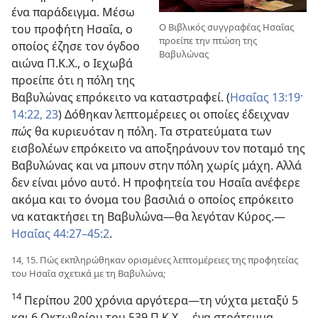
ένα παράδειγμα. Μέσω
Ο Βιβλικός συγγραφέας Ησαΐας
του προφήτη Ησαΐα, ο
προείπε την πτώση της
οποίος έζησε τον όγδοο
Βαβυλώνας
αιώνα Π.Κ.Χ., ο Ιεχωβά
προείπε ότι η πόλη της
Βαβυλώνας επρόκειτο να καταστραφεί. (
Ησαΐας 13:19·
14:22, 23
) Δόθηκαν λεπτομέρειες οι οποίες έδειχναν
πώς
θα κυριευόταν η πόλη. Τα στρατεύματα των
εισβολέων επρόκειτο να αποξηράνουν τον ποταμό της
Βαβυλώνας και να μπουν στην πόλη χωρίς μάχη. Αλλά
δεν είναι μόνο αυτό. Η προφητεία του Ησαΐα ανέφερε
ακόμα και το όνομα του βασιλιά ο οποίος επρόκειτο
να κατακτήσει τη Βαβυλώνα—θα λεγόταν Κύρος.—
Ησαΐας 44:27–45:2
.
14, 15. Πώς εκπληρώθηκαν ορισμένες λεπτομέρειες της προφητείας
του Ησαΐα σχετικά με τη Βαβυλώνα;
14
Περίπου 200 χρόνια αργότερα—τη νύχτα μεταξύ 5
και 6 Οκτωβρίου του 539 Π.Κ.Χ.—ένα στράτευμα