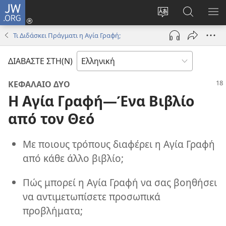
JW.ORG
Σύνδεση
(ανοίγει
Αλλαγή
Αναζήτησ
ΕΜ
νέο
γλώσσας
στο
ΜΕ
Τι Διδάσκει Πράγματι η Αγία Γραφή;
παράθυρο)
ιστότοπου
JW.ORG
ΔΙΑΒΑΣΤΕ ΣΤΗ(Ν)
ΚΕΦΑΛΑΙΟ ΔΥΟ
Η Αγία Γραφή—Ένα Βιβλίο
από τον Θεό
Με ποιους τρόπους διαφέρει η Αγία Γραφή
από κάθε άλλο βιβλίο;
Πώς μπορεί η Αγία Γραφή να σας βοηθήσει
να αντιμετωπίσετε προσωπικά
προβλήματα;