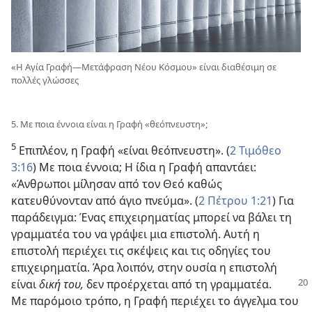
«Η Αγία Γραφή—Μετάφραση Νέου Κόσμου» είναι διαθέσιμη σε
πολλές γλώσσες
5. Με ποια έννοια είναι η Γραφή «θεόπνευστη»;
5
Επιπλέον, η Γραφή «είναι θεόπνευστη». (
2 Τιμόθεο
3:16
) Με ποια έννοια; Η ίδια η Γραφή απαντάει:
«Άνθρωποι μίλησαν από τον Θεό καθώς
κατευθύνονταν από άγιο πνεύμα». (
2 Πέτρου 1:21
) Για
παράδειγμα: Ένας επιχειρηματίας μπορεί να βάλει τη
γραμματέα του να γράψει μια επιστολή. Αυτή η
επιστολή περιέχει τις σκέψεις και τις οδηγίες του
επιχειρηματία. Άρα λοιπόν, στην ουσία η επιστολή
είναι
δική
του,
δεν προέρχεται από τη γραμματέα.
Με παρόμοιο τρόπο, η Γραφή περιέχει το άγγελμα του