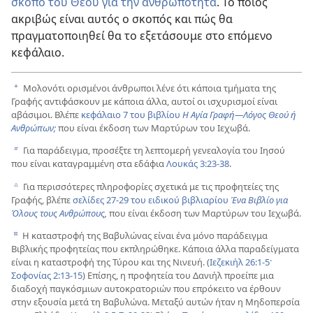
σκοπό του Θεού για την ανθρωπότητα
. Το ποιος
ακριβώς είναι αυτός ο σκοπός και πώς θα
πραγματοποιηθεί θα το εξετάσουμε στο επόμενο
κεφάλαιο.
Μολονότι ορισμένοι άνθρωποι λένε ότι κάποια τμήματα της
a
Γραφής αντιφάσκουν με κάποια άλλα, αυτοί οι ισχυρισμοί είναι
αβάσιμοι. Βλέπε
κεφάλαιο 7 του βιβλίου
Η Αγία Γραφή—Λόγος Θεού ή
Ανθρώπων;
που είναι έκδοση των Μαρτύρων του Ιεχωβά.
Για παράδειγμα, προσέξτε τη λεπτομερή γενεαλογία του Ιησού
b
που είναι καταγραμμένη στα εδάφια
Λουκάς 3:23-38
.
Για περισσότερες πληροφορίες σχετικά με τις προφητείες της
c
Γραφής, βλέπε
σελίδες 27-29 του ειδικού βιβλιαρίου
Ένα Βιβλίο για
Όλους τους Ανθρώπους
,
που είναι έκδοση των Μαρτύρων του Ιεχωβά.
Η καταστροφή της Βαβυλώνας είναι ένα μόνο παράδειγμα
d
Βιβλικής προφητείας που εκπληρώθηκε. Κάποια άλλα παραδείγματα
είναι η καταστροφή της Τύρου και της Νινευή. (
Ιεζεκιήλ 26:1-5·
Σοφονίας 2:13-15
) Επίσης, η προφητεία του Δανιήλ προείπε μια
διαδοχή παγκόσμιων αυτοκρατοριών που επρόκειτο να έρθουν
στην εξουσία μετά τη Βαβυλώνα. Μεταξύ αυτών ήταν η Μηδοπερσία