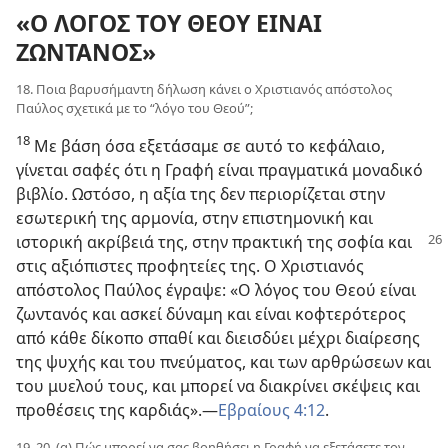
«Ο ΛΟΓΟΣ ΤΟΥ ΘΕΟΥ ΕΙΝΑΙ
ΖΩΝΤΑΝΟΣ»
18. Ποια βαρυσήμαντη δήλωση κάνει ο Χριστιανός απόστολος
Παύλος σχετικά με το “λόγο του Θεού”;
18
Με βάση όσα εξετάσαμε σε αυτό το κεφάλαιο,
γίνεται σαφές ότι η Γραφή είναι πραγματικά μοναδικό
βιβλίο. Ωστόσο, η αξία της δεν περιορίζεται στην
εσωτερική της αρμονία, στην επιστημονική και
ιστορική ακρίβειά της, στην πρακτική της
σοφία και
στις αξιόπιστες προφητείες της. Ο Χριστιανός
απόστολος Παύλος έγραψε: «Ο λόγος του Θεού είναι
ζωντανός και ασκεί δύναμη και είναι κοφτερότερος
από κάθε δίκοπο σπαθί και διεισδύει μέχρι διαίρεσης
της ψυχής και του πνεύματος, και των αρθρώσεων και
του μυελού τους, και μπορεί να διακρίνει σκέψεις και
προθέσεις της καρδιάς».—
Εβραίους 4:12
.
19, 20. (α) Πώς μπορεί να σας βοηθήσει η Γραφή να εξετάσετε τον