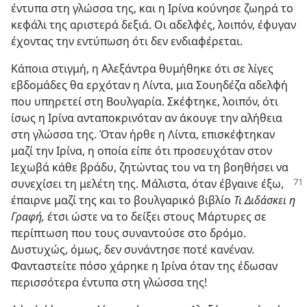
έντυπα στη γλώσσα της, και η Ιρίνα κούνησε ζωηρά το
κεφάλι της αριστερά δεξιά. Οι αδελφές, λοιπόν, έφυγαν
έχοντας την εντύπωση ότι δεν ενδιαφέρεται.
Κάποια στιγμή, η Αλεξάντρα θυμήθηκε ότι σε λίγες
εβδομάδες θα ερχόταν η Λίντα, μια Σουηδέζα αδελφή
που υπηρετεί στη Βουλγαρία. Σκέφτηκε, λοιπόν, ότι
ίσως η Ιρίνα ανταποκρινόταν αν άκουγε την αλήθεια
στη γλώσσα της. Όταν ήρθε η Λίντα, επισκέφτηκαν
μαζί την Ιρίνα, η οποία είπε ότι προσευχόταν στον
Ιεχωβά κάθε βράδυ, ζητώντας του να τη βοηθήσει να
συνεχίσει τη μελέτη της. Μάλιστα, όταν έβγαινε
έξω,
έπαιρνε μαζί της και το βουλγαρικό βιβλίο
Τι Διδάσκει η
Γραφή,
έτσι ώστε να το δείξει στους Μάρτυρες σε
περίπτωση που τους συναντούσε στο δρόμο.
Δυστυχώς, όμως, δεν συνάντησε ποτέ κανέναν.
Φανταστείτε πόσο χάρηκε η Ιρίνα όταν της έδωσαν
περισσότερα έντυπα στη γλώσσα της!