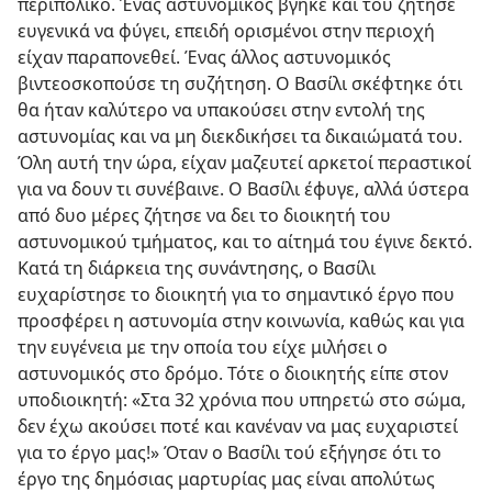
περιπολικό. Ένας αστυνομικός βγήκε και του ζήτησε
ευγενικά να φύγει, επειδή ορισμένοι στην περιοχή
είχαν παραπονεθεί. Ένας άλλος αστυνομικός
βιντεοσκοπούσε τη συζήτηση. Ο Βασίλι σκέφτηκε ότι
θα ήταν καλύτερο να υπακούσει στην εντολή της
αστυνομίας και να μη διεκδικήσει τα δικαιώματά του.
Όλη αυτή την ώρα, είχαν μαζευτεί αρκετοί περαστικοί
για να δουν τι συνέβαινε. Ο Βασίλι έφυγε, αλλά ύστερα
από δυο μέρες ζήτησε να δει το διοικητή του
αστυνομικού τμήματος, και το αίτημά του έγινε δεκτό.
Κατά τη διάρκεια της συνάντησης, ο Βασίλι
ευχαρίστησε το διοικητή για το σημαντικό έργο που
προσφέρει η αστυνομία στην κοινωνία, καθώς και για
την ευγένεια με την οποία του είχε μιλήσει ο
αστυνομικός στο δρόμο. Τότε ο διοικητής είπε στον
υποδιοικητή: «Στα 32 χρόνια που υπηρετώ στο σώμα,
δεν έχω ακούσει ποτέ και κανέναν να μας ευχαριστεί
για το έργο μας!» Όταν ο Βασίλι τού εξήγησε ότι το
έργο της δημόσιας μαρτυρίας μας είναι απολύτως