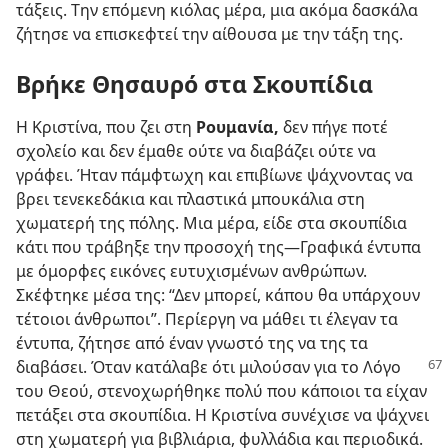
τάξεις. Την επόμενη κιόλας μέρα, μια ακόμα δασκάλα
ζήτησε να επισκεφτεί την αίθουσα με την τάξη της.
Βρήκε Θησαυρό στα Σκουπίδια
Η Κριστίνα, που ζει στη
Ρουμανία,
δεν πήγε ποτέ
σχολείο και δεν έμαθε ούτε να διαβάζει ούτε να
γράφει. Ήταν πάμφτωχη και επιβίωνε ψάχνοντας να
βρει τενεκεδάκια και πλαστικά μπουκάλια στη
χωματερή της πόλης. Μια μέρα, είδε στα σκουπίδια
κάτι που τράβηξε την προσοχή της​—Γραφικά έντυπα
με όμορφες εικόνες ευτυχισμένων ανθρώπων.
Σκέφτηκε μέσα της: “Δεν μπορεί, κάπου θα υπάρχουν
τέτοιοι άνθρωποι”. Περίεργη να μάθει τι έλεγαν τα
έντυπα, ζήτησε από έναν γνωστό της να της τα
διαβάσει. Όταν
κατάλαβε ότι μιλούσαν για το Λόγο
του Θεού, στενοχωρήθηκε πολύ που κάποιοι τα είχαν
πετάξει στα σκουπίδια. Η Κριστίνα συνέχισε να ψάχνει
στη χωματερή για βιβλιάρια, φυλλάδια και περιοδικά.