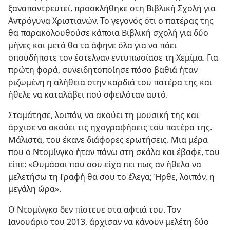
ξαναπαντρευτεί, προσκλήθηκε στη Βιβλική Σχολή για
Αντρόγυνα Χριστιανών. Το γεγονός ότι ο πατέρας της
θα παρακολουθούσε κάποια Βιβλική σχολή για δύο
μήνες και μετά θα τα άφηνε όλα για να πάει
οπουδήποτε τον έστελναν εντυπωσίασε τη Χεμίμα. Για
πρώτη φορά, συνειδητοποίησε πόσο βαθιά ήταν
ριζωμένη η αλήθεια στην καρδιά του πατέρα της και
ήθελε να καταλάβει πού οφειλόταν αυτό.
Σταμάτησε, λοιπόν, να ακούει τη μουσική της και
άρχισε να ακούει τις ηχογραφήσεις του πατέρα της.
Μάλιστα, του έκανε διάφορες ερωτήσεις. Μια μέρα
που ο Ντομίνγκο ήταν πάνω στη σκάλα και έβαφε, του
είπε: «Θυμάσαι που σου είχα πει πως αν ήθελα να
μελετήσω τη Γραφή θα σου το έλεγα; Ήρθε, λοιπόν, η
μεγάλη ώρα».
Ο Ντομίνγκο δεν πίστευε στα αφτιά του. Τον
Ιανουάριο του 2013, άρχισαν να κάνουν μελέτη δύο