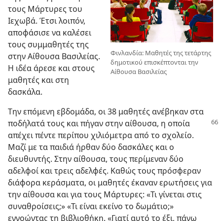
τους Μάρτυρες του
Ιεχωβά. Έτσι λοιπόν,
αποφάσισε να καλέσει
τους συμμαθητές της
Φινλανδία: Μαθητές της τετάρτης
στην Αίθουσα Βασιλείας.
δημοτικού επισκέπτονται την
Η ιδέα άρεσε και στους
Αίθουσα Βασιλείας
μαθητές και στη
δασκάλα.
Την επόμενη εβδομάδα, οι 38 μαθητές ανέβηκαν στα
ποδήλατά τους και πήγαν στην αίθουσα, η οποία
απέχει πέντε περίπου χιλιόμετρα από το σχολείο.
Μαζί με τα παιδιά ήρθαν δύο δασκάλες και ο
διευθυντής. Στην αίθουσα, τους περίμεναν δύο
αδελφοί και τρεις αδελφές. Καθώς τους πρόσφεραν
διάφορα κεράσματα, οι μαθητές έκαναν ερωτήσεις για
την αίθουσα και για τους Μάρτυρες: «Τι γίνεται στις
συναθροίσεις;» «Τι είναι εκείνο το δωμάτιο;»
εννοώντας τη βιβλιοθήκη. «Γιατί αυτό το έξι, πάνω