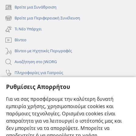
Βρείτε μια Συνάθροιση
(ανοίγει
νέο
Βρείτε μια Περιφερειακή Συνέλευση
(ανοίγει
παράθυρο)
νέο
Τι Νέο Υπάρχει
παράθυρο)
Βίντεο
Βίντεο με Ηχητικές Περιγραφές
Αναζήτηση στο JW.ORG
Πληροφορίες για Γιατρούς
Πληροφορίες για Επίσημους Φορείς και ΜΜΕ
Ρυθμίσεις Απορρήτου
Βοήθεια
Για να σας προσφέρουμε την καλύτερη δυνατή
εμπειρία χρήσης, χρησιμοποιούμε cookies και
Συνεισφορές
(ανοίγει
παρόμοιες τεχνολογίες. Ορισμένα cookies είναι
νέο
απαραίτητα για να λειτουργεί ο ιστότοπός μας και
παράθυρο)
ΔΙΑΔΙΚΤΥΑΚΗ ΒΙΒΛΙΟΘΗΚΗ της Σκοπιάς™
δεν μπορείτε να τα απορρίψετε. Μπορείτε να
(ανοίγει
αποδεχτείτε ή να απορρίψετε τη χρήση
νέο