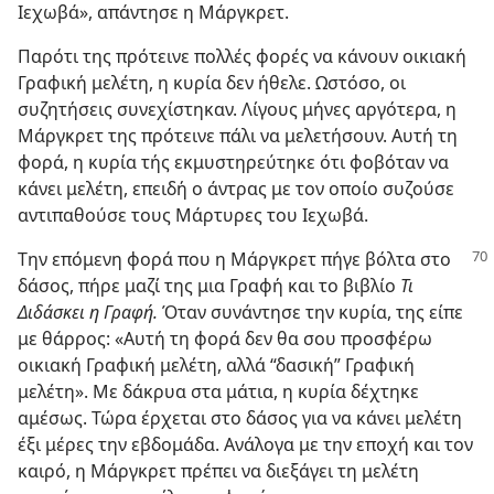
Ιεχωβά», απάντησε η Μάργκρετ.
Παρότι της πρότεινε πολλές φορές να κάνουν οικιακή
Γραφική μελέτη, η κυρία δεν ήθελε. Ωστόσο, οι
συζητήσεις συνεχίστηκαν. Λίγους μήνες αργότερα, η
Μάργκρετ της πρότεινε πάλι να μελετήσουν. Αυτή τη
φορά, η κυρία τής εκμυστηρεύτηκε ότι φοβόταν να
κάνει μελέτη, επειδή ο άντρας με τον οποίο συζούσε
αντιπαθούσε τους Μάρτυρες του Ιεχωβά.
Την επόμενη φορά που η Μάργκρετ πήγε βόλτα στο
δάσος, πήρε μαζί της μια Γραφή και το βιβλίο
Τι
Διδάσκει η Γραφή.
Όταν συνάντησε την κυρία, της είπε
με θάρρος: «Αυτή τη φορά δεν θα σου προσφέρω
οικιακή Γραφική μελέτη, αλλά “δασική” Γραφική
μελέτη». Με δάκρυα στα μάτια, η κυρία δέχτηκε
αμέσως. Τώρα έρχεται στο δάσος για να κάνει μελέτη
έξι μέρες την εβδομάδα. Ανάλογα με την εποχή και τον
καιρό, η Μάργκρετ πρέπει να διεξάγει τη μελέτη