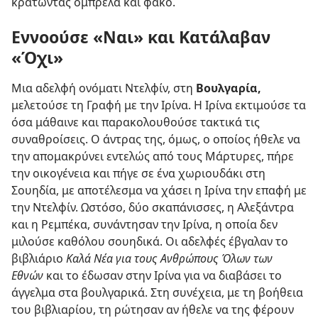
κρατώντας ομπρέλα και φακό.
Εννοούσε «Ναι» και Κατάλαβαν
«Όχι»
Μια αδελφή ονόματι Ντελφίν, στη
Βουλγαρία,
μελετούσε τη Γραφή με την Ιρίνα. Η Ιρίνα εκτιμούσε τα
όσα μάθαινε και παρακολουθούσε τακτικά τις
συναθροίσεις. Ο άντρας της, όμως, ο οποίος ήθελε να
την απομακρύνει εντελώς από τους Μάρτυρες, πήρε
την οικογένεια και πήγε σε ένα χωριουδάκι στη
Σουηδία, με αποτέλεσμα να χάσει η Ιρίνα την επαφή με
την Ντελφίν. Ωστόσο, δύο σκαπάνισσες, η Αλεξάντρα
και η Ρεμπέκα, συνάντησαν την Ιρίνα, η οποία δεν
μιλούσε καθόλου σουηδικά. Οι αδελφές έβγαλαν το
βιβλιάριο
Καλά Νέα για τους Ανθρώπους Όλων των
Εθνών
και το έδωσαν στην Ιρίνα για να διαβάσει το
άγγελμα στα βουλγαρικά. Στη συνέχεια, με τη βοήθεια
του βιβλιαρίου, τη ρώτησαν αν ήθελε να της φέρουν