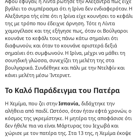
Αφού έφυγαν, η Λίντα ρώτησε την Αλεξάντρα πώς είχε
βγάλει το συμπέρασμα ότι η Ιρίνα δεν ενδιαφερόταν. Η
Αλεξάντρα τής είπε ότι η Ιρίνα είχε κουνήσει το κεφάλι
της με τρόπο που έδειχνε άρνηση. Τότε η Λίντα
χαμογέλασε και της εξήγησε πως, όταν οι Βούλγαροι
κουνάνε το κεφάλι τους πάνω κάτω σημαίνει ότι
διαφωνούν, και όταν το κουνάνε αριστερά δεξιά
σημαίνει ότι συμφωνούν. Η Ιρίνα, μέχρι να μάθει τη
σουηδική γλώσσα, συνεχίζει τη μελέτη της στα
βουλγαρικά. Συνδέθηκε και πάλι με την Ντελφίν και
κάνει μελέτη μέσω Ίντερνετ.
Το Καλό Παράδειγμα του Πατέρα
Η Χεμίμα, που ζει στην
Ισπανία,
διδάχτηκε την
αλήθεια από παιδί. Ωστόσο, όταν ήταν εφτά χρονών, ο
κόσμος της γκρεμίστηκε. Η μητέρα της αποφάσισε ότι
δεν ήθελε πια να είναι Μάρτυρας του Ιεχωβά και
χώρισε με τον πατέρα της. Στα 13 της, η Χεμίμα έκοψε