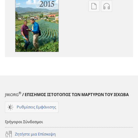
Επιλογές
Επιλογές
λήψης
λήψης
εκδόσεων
ηχογραφήσε
Βιβλίο
Βιβλίο
Έτους
Έτους
των
των
Μαρτύρων
Μαρτύρων
του
του
Ιεχωβά
Ιεχωβά
2015
2015
®
JW.ORG
/ ΕΠΙΣΗΜΟΣ ΙΣΤΟΤΟΠΟΣ ΤΩΝ ΜΑΡΤΥΡΩΝ ΤΟΥ ΙΕΧΩΒΑ
Ρυθμίσεις Εμφάνισης
Γρήγοροι Σύνδεσμοι
Ζητήστε μια Επίσκεψη