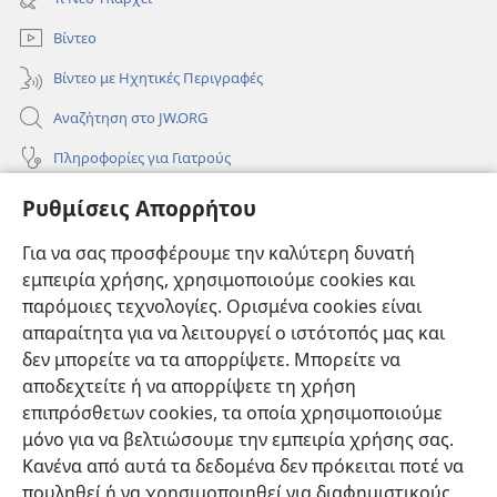
παράθυρο)
Βίντεο
Βίντεο με Ηχητικές Περιγραφές
Αναζήτηση στο JW.ORG
Πληροφορίες για Γιατρούς
Πληροφορίες για Επίσημους Φορείς και ΜΜΕ
Ρυθμίσεις Απορρήτου
Βοήθεια
Για να σας προσφέρουμε την καλύτερη δυνατή
εμπειρία χρήσης, χρησιμοποιούμε cookies και
Συνεισφορές
(ανοίγει
παρόμοιες τεχνολογίες. Ορισμένα cookies είναι
νέο
απαραίτητα για να λειτουργεί ο ιστότοπός μας και
παράθυρο)
ΔΙΑΔΙΚΤΥΑΚΗ ΒΙΒΛΙΟΘΗΚΗ της Σκοπιάς™
δεν μπορείτε να τα απορρίψετε. Μπορείτε να
(ανοίγει
αποδεχτείτε ή να απορρίψετε τη χρήση
νέο
®
JW Hub
παράθυρο)
επιπρόσθετων cookies, τα οποία χρησιμοποιούμε
(ανοίγει
νέο
μόνο για να βελτιώσουμε την εμπειρία χρήσης σας.
®
JW Library
παράθυρο)
Κανένα από αυτά τα δεδομένα δεν πρόκειται ποτέ να
πουληθεί ή να χρησιμοποιηθεί για διαφημιστικούς