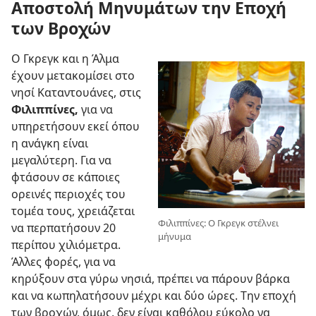
Αποστολή Μηνυμάτων την Εποχή
των Βροχών
Ο Γκρεγκ και η Άλμα
έχουν μετακομίσει στο
νησί Καταντουάνες, στις
Φιλιππίνες,
για να
υπηρετήσουν εκεί όπου
η ανάγκη είναι
μεγαλύτερη. Για να
φτάσουν σε κάποιες
ορεινές περιοχές του
τομέα τους, χρειάζεται
Φιλιππίνες: Ο Γκρεγκ στέλνει
να περπατήσουν 20
μήνυμα
περίπου χιλιόμετρα.
Άλλες φορές, για να
κηρύξουν στα γύρω νησιά, πρέπει να πάρουν βάρκα
και να κωπηλατήσουν μέχρι και δύο ώρες. Την εποχή
των βροχών, όμως, δεν είναι καθόλου εύκολο να