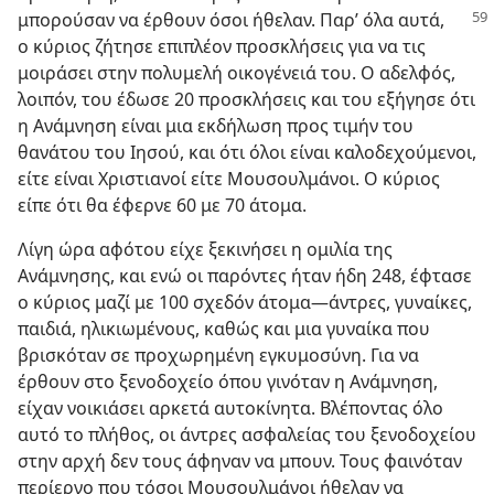
μπορούσαν να έρθουν όσοι ήθελαν. Παρ’ όλα αυτά,
ο κύριος ζήτησε επιπλέον προσκλήσεις για να τις
μοιράσει στην πολυμελή οικογένειά του. Ο αδελφός,
λοιπόν, του έδωσε 20 προσκλήσεις και του εξήγησε ότι
η Ανάμνηση είναι μια εκδήλωση προς τιμήν του
θανάτου του Ιησού, και ότι όλοι είναι καλοδεχούμενοι,
είτε είναι Χριστιανοί είτε Μουσουλμάνοι. Ο κύριος
είπε ότι θα έφερνε 60 με 70 άτομα.
Λίγη ώρα αφότου είχε ξεκινήσει η ομιλία της
Ανάμνησης, και ενώ οι παρόντες ήταν ήδη 248, έφτασε
ο κύριος μαζί με 100 σχεδόν άτομα​—άντρες, γυναίκες,
παιδιά, ηλικιωμένους, καθώς και μια γυναίκα που
βρισκόταν σε προχωρημένη εγκυμοσύνη. Για να
έρθουν στο ξενοδοχείο όπου γινόταν η Ανάμνηση,
είχαν νοικιάσει αρκετά αυτοκίνητα. Βλέποντας όλο
αυτό το πλήθος, οι άντρες ασφαλείας του ξενοδοχείου
στην αρχή δεν τους άφηναν να μπουν. Τους φαινόταν
περίεργο που τόσοι Μουσουλμάνοι ήθελαν να