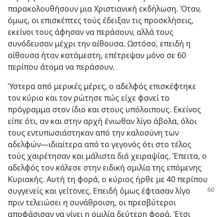
παρακολουθήσουν μια Χριστιανική εκδήλωση. Όταν,
όμως, οι επισκέπτες τούς έδειξαν τις προσκλήσεις,
εκείνοι τους άφησαν να περάσουν, αλλά τους
συνόδευσαν μέχρι την αίθουσα. Ωστόσο, επειδή η
αίθουσα ήταν κατάμεστη, επέτρεψαν μόνο σε 60
περίπου άτομα να περάσουν.
Ύστερα από μερικές μέρες, ο αδελφός επισκέφτηκε
τον κύριο και τον ρώτησε πώς είχε φανεί το
πρόγραμμα στον ίδιο και στους υπόλοιπους. Εκείνος
είπε ότι, αν και στην αρχή ένιωθαν λίγο άβολα, όλοι
τους εντυπωσιάστηκαν από την καλοσύνη των
αδελφών​—ιδιαίτερα από το γεγονός ότι στο τέλος
τούς χαιρέτησαν και μάλιστα διά χειραψίας. Έπειτα, ο
αδελφός τον κάλεσε στην ειδική ομιλία της επόμενης
Κυριακής. Αυτή τη φορά, ο κύριος ήρθε με 40 περίπου
συγγενείς και γείτονες. Επειδή όμως έφτασαν λίγο
πριν τελειώσει η συνάθροιση, οι πρεσβύτεροι
αποφάσισαν να γίνει η ομιλία δεύτερη φορά. Έτσι