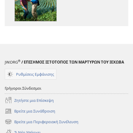
Βιβλίο
Βιβλίο
Έτους
Έτους
των
των
Μαρτύρων
Μαρτύρων
του
του
Ιεχωβά
Ιεχωβά
2015
2015
®
JW.ORG
/ ΕΠΙΣΗΜΟΣ ΙΣΤΟΤΟΠΟΣ ΤΩΝ ΜΑΡΤΥΡΩΝ ΤΟΥ ΙΕΧΩΒΑ
Ρυθμίσεις Εμφάνισης
Γρήγοροι Σύνδεσμοι
Ζητήστε μια Επίσκεψη
Βρείτε μια Συνάθροιση
(ανοίγει
νέο
Βρείτε μια Περιφερειακή Συνέλευση
(ανοίγει
παράθυρο)
νέο
Τι Νέο Υπάρχει