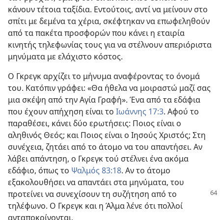
κάνουν τέτοια ταξίδια. Εντούτοις, αντί να μείνουν στο
σπίτι με δεμένα τα χέρια, σκέφτηκαν να επωφεληθούν
από τα πακέτα προσφορών που κάνει η εταιρία
κινητής τηλεφωνίας τους για να στέλνουν απεριόριστα
μηνύματα με ελάχιστο κόστος.
Ο Γκρεγκ αρχίζει το μήνυμα αναφέροντας το όνομά
του. Κατόπιν γράφει: «Θα ήθελα να μοιραστώ μαζί σας
μια σκέψη από την Αγία Γραφή». Ένα από τα εδάφια
που έχουν απήχηση είναι το
Ιωάννης 17:3
. Αφού το
παραθέσει, κάνει δύο ερωτήσεις: Ποιος είναι ο
αληθινός Θεός; και Ποιος είναι ο Ιησούς Χριστός; Στη
συνέχεια, ζητάει από το άτομο να του απαντήσει. Αν
λάβει απάντηση, ο Γκρεγκ τού στέλνει ένα ακόμα
εδάφιο, όπως το
Ψαλμός 83:18
. Αν το άτομο
εξακολουθήσει να απαντάει στα μηνύματα, του
προτείνει να
συνεχίσουν τη συζήτηση από το
τηλέφωνο. Ο Γκρεγκ και η Άλμα λένε ότι πολλοί
ανταποκρίνονται.