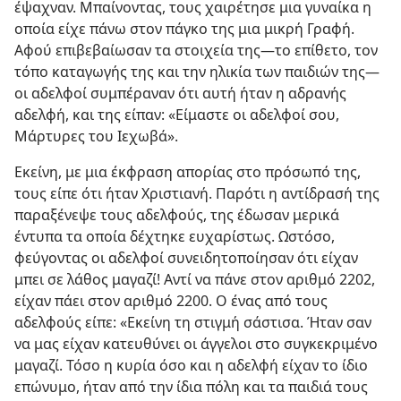
έψαχναν. Μπαίνοντας, τους χαιρέτησε μια γυναίκα η
οποία είχε πάνω στον πάγκο της μια μικρή Γραφή.
Αφού επιβεβαίωσαν τα στοιχεία της​—το επίθετο, τον
τόπο καταγωγής της και την ηλικία των παιδιών της—​
οι αδελφοί συμπέραναν ότι αυτή ήταν η αδρανής
αδελφή, και της είπαν: «Είμαστε οι αδελφοί σου,
Μάρτυρες του Ιεχωβά».
Εκείνη, με μια έκφραση απορίας στο πρόσωπό της,
τους είπε ότι ήταν Χριστιανή. Παρότι η αντίδρασή της
παραξένεψε τους αδελφούς, της έδωσαν μερικά
έντυπα τα οποία δέχτηκε ευχαρίστως. Ωστόσο,
φεύγοντας οι αδελφοί συνειδητοποίησαν ότι είχαν
μπει σε λάθος μαγαζί! Αντί να πάνε στον αριθμό 2202,
είχαν πάει στον αριθμό 2200. Ο ένας από τους
αδελφούς είπε: «Εκείνη τη στιγμή σάστισα. Ήταν σαν
να μας είχαν κατευθύνει οι άγγελοι στο συγκεκριμένο
μαγαζί. Τόσο η κυρία όσο και η αδελφή είχαν το ίδιο
επώνυμο, ήταν από την ίδια πόλη και τα παιδιά τους