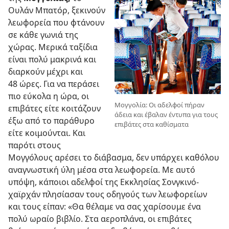
Ουλάν Μπατόρ, ξεκινούν
λεωφορεία που φτάνουν
σε κάθε γωνιά της
χώρας. Μερικά ταξίδια
είναι πολύ μακρινά και
διαρκούν μέχρι και
48 ώρες. Για να περάσει
πιο εύκολα η ώρα, οι
Μογγολία: Οι αδελφοί πήραν
επιβάτες είτε κοιτάζουν
άδεια και έβαλαν έντυπα για τους
έξω από το παράθυρο
επιβάτες στα καθίσματα
είτε κοιμούνται. Και
παρότι στους
Μογγόλους αρέσει το διάβασμα, δεν υπάρχει καθόλου
αναγνωστική ύλη μέσα στα λεωφορεία. Με αυτό
υπόψη, κάποιοι αδελφοί της Εκκλησίας Σονγκινό-
χαϊρχάν πλησίασαν τους οδηγούς των λεωφορείων
και τους είπαν: «Θα θέλαμε να σας χαρίσουμε ένα
πολύ ωραίο βιβλίο. Στα αεροπλάνα, οι επιβάτες