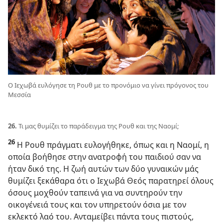
Ο Ιεχωβά ευλόγησε τη Ρουθ με το προνόμιο να γίνει πρόγονος του
Μεσσία
26.
Τι μας θυμίζει το παράδειγμα της Ρουθ και της Ναομί;
26
Η Ρουθ πράγματι ευλογήθηκε, όπως και η Ναομί, η
οποία βοήθησε στην ανατροφή του παιδιού σαν να
ήταν δικό της. Η ζωή αυτών των δύο γυναικών μάς
θυμίζει ξεκάθαρα ότι ο Ιεχωβά Θεός παρατηρεί όλους
όσους μοχθούν ταπεινά για να συντηρούν την
οικογένειά τους και τον υπηρετούν όσια με τον
εκλεκτό λαό του. Ανταμείβει πάντα τους πιστούς,