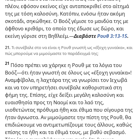
πλέον, εφόσον εκείνος είχε ανταποκριθεί στο αίτημά
της με τόση καλοσύνη. Κατόπιν, ενόσω ήταν ακόμη
σκοτάδι, σηκώθηκε. Ο Βοόζ γέμισε το μανδύα της με
άφθονο κριθάρι, το οποίο της έδωσε ως δώρο, και
εκείνη γύρισε στη Βηθλεέμ.​
—
Διαβάστε
Ρουθ 3:13-15
.
21.
Τι συνέβαλε στο να είναι η Ρουθ γνωστή ως «έξοχη γυναίκα», και
πώς μπορούμε να μιμούμαστε το παράδειγμά της;
21
Πόσο πρέπει να χάρηκε η Ρουθ με τα λόγια του
Βοόζ​—ότι ήταν γνωστή σε όλους ως «έξοχη γυναίκα»!
Αναμφίβολα, η λαχτάρα της να γνωρίσει τον Ιεχωβά
και να τον υπηρετήσει συνέβαλε καθοριστικά στη
φήμη της. Επίσης, είχε δείξει μεγάλη καλοσύνη και
ευαισθησία προς τη Ναομί και το λαό της,
υιοθετώντας πρόθυμα ήθη και έθιμα που σίγουρα της
ήταν άγνωστα. Αν μιμούμαστε την πίστη της Ρουθ, θα
επιδιώκουμε να αντιμετωπίζουμε τους άλλους, καθώς
επίσης τα ήθη και τα έθιμά τους, με βαθύ σεβασμό.