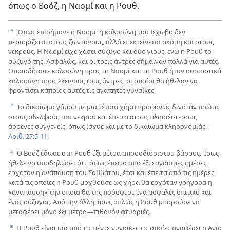
όπως ο Βοόζ, η Ναομί και η Ρουθ.
Όπως επισήμανε η Ναομί, η καλοσύνη του Ιεχωβά δεν
a
περιορίζεται στους ζωντανούς, αλλά επεκτείνεται ακόμη και στους
νεκρούς. Η Ναομί είχε χάσει σύζυγο και δύο γιους, ενώ η Ρουθ το
σύζυγό της. Ασφαλώς, και οι τρεις άντρες σήμαιναν πολλά για αυτές.
Οποιαδήποτε καλοσύνη προς τη Ναομί και τη Ρουθ ήταν ουσιαστικά
καλοσύνη προς εκείνους τους άντρες, οι οποίοι θα ήθελαν να
φροντίσει κάποιος αυτές τις αγαπητές γυναίκες.
Το δικαίωμα γάμου με μια τέτοια χήρα προφανώς δινόταν πρώτα
b
στους αδελφούς του νεκρού και έπειτα στους πλησιέστερους
άρρενες συγγενείς, όπως ίσχυε και με το δικαίωμα κληρονομιάς.​—
Αριθ. 27:5-11
.
Ο Βοόζ έδωσε στη Ρουθ έξι μέτρα απροσδιόριστου βάρους. Ίσως
c
ήθελε να υποδηλώσει ότι, όπως έπειτα από έξι εργάσιμες ημέρες
ερχόταν η ανάπαυση του Σαββάτου, έτσι και έπειτα από τις ημέρες
κατά τις οποίες η Ρουθ μοχθούσε ως χήρα θα ερχόταν γρήγορα η
«ανάπαυση» την οποία θα της πρόσφερε ένα ασφαλές σπιτικό και
ένας σύζυγος. Από την άλλη, ίσως απλώς η Ρουθ μπορούσε να
μεταφέρει μόνο έξι μέτρα​—πιθανόν φτυαριές.
Η Ρουθ είναι μία από τις πέντε γυναίκες τις οποίες αναφέρει η Αγία
d