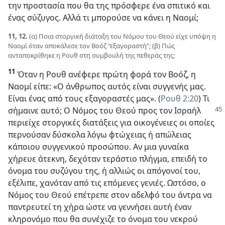
την προστασία που θα της πρόσφερε ένα σπιτικό και
ένας σύζυγος. Αλλά τι μπορούσε να κάνει η Ναομί;
11, 12.
(α) Ποια στοργική διάταξη του Νόμου του Θεού είχε υπόψη η
Ναομί όταν αποκάλεσε τον Βοόζ “εξαγοραστή”; (β) Πώς
ανταποκρίθηκε η Ρουθ στη συμβουλή της πεθεράς της;
11
Όταν η Ρουθ ανέφερε πρώτη φορά τον Βοόζ, η
Ναομί είπε: «Ο άνθρωπος αυτός είναι συγγενής μας.
Είναι ένας από τους εξαγοραστές μας». (
Ρουθ 2:20
) Τι
σήμαινε αυτό; Ο Νόμος του Θεού προς
τον Ισραήλ
περιείχε στοργικές διατάξεις για οικογένειες οι οποίες
περνούσαν δύσκολα λόγω φτώχειας ή απώλειας
κάποιου συγγενικού προσώπου. Αν μια γυναίκα
χήρευε άτεκνη, δεχόταν τεράστιο πλήγμα, επειδή το
όνομα του συζύγου της, ή αλλιώς οι απόγονοί του,
εξέλιπε, χανόταν από τις επόμενες γενιές. Ωστόσο, ο
Νόμος του Θεού επέτρεπε στον αδελφό του άντρα να
παντρευτεί τη χήρα ώστε να γεννήσει αυτή έναν
κληρονόμο που θα συνέχιζε το όνομα του νεκρού