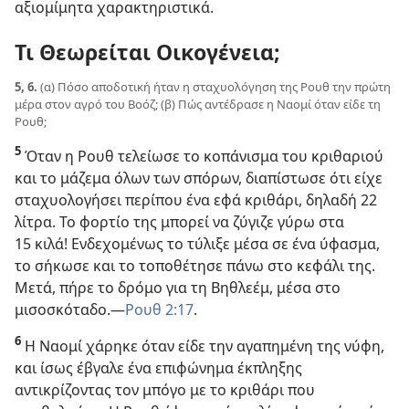
αξιομίμητα χαρακτηριστικά.
Τι Θεωρείται Οικογένεια;
5, 6.
(α) Πόσο αποδοτική ήταν η σταχυολόγηση της Ρουθ την πρώτη
μέρα στον αγρό του Βοόζ; (β) Πώς αντέδρασε η Ναομί όταν είδε τη
Ρουθ;
5
Όταν η Ρουθ τελείωσε το κοπάνισμα του κριθαριού
και το μάζεμα όλων των σπόρων, διαπίστωσε ότι είχε
σταχυολογήσει περίπου ένα εφά κριθάρι, δηλαδή 22
λίτρα. Το φορτίο της μπορεί να ζύγιζε γύρω στα
15 κιλά! Ενδεχομένως το τύλιξε μέσα σε ένα ύφασμα,
το σήκωσε και το τοποθέτησε πάνω στο κεφάλι της.
Μετά, πήρε το δρόμο για τη Βηθλεέμ, μέσα στο
μισοσκόταδο.​—
Ρουθ 2:17
.
6
Η Ναομί χάρηκε όταν είδε την αγαπημένη της νύφη,
και ίσως έβγαλε ένα επιφώνημα έκπληξης
αντικρίζοντας τον μπόγο με το κριθάρι που