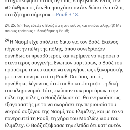
σταχυολογήσει στους αγρούς, διαβεβαιώνοντάς την:
«Ο άνθρωπος δεν θα ησυχάσει αν δεν δώσει ένα τέλος
στο ζήτημα σήμερα».​—
Ρουθ 3:18
.
24, 25.
(α) Πώς έδειξε ο Βοόζ ότι ήταν ευθύς και ανιδιοτελής; (β) Με
ποιους τρόπους ευλογήθηκε η Ρουθ;
24
Η Ναομί είχε απόλυτο δίκιο για τον Βοόζ. Εκείνος
πήγε στην πύλη της πόλης, όπου συνεδρίαζαν
συνήθως οι πρεσβύτεροι, και περίμενε να περάσει ο
στενότερος συγγενής. Ενώπιον μαρτύρων, ο Βοόζ τού
πρόσφερε την ευκαιρία να ενεργήσει ως εξαγοραστής
με το να παντρευτεί τη Ρουθ. Ωστόσο, αυτός
αρνήθηκε, λέγοντας ότι έτσι θα κατέστρεφε τη δική
του κληρονομιά. Τότε, ενώπιον των μαρτύρων στην
πύλη της πόλης, ο Βοόζ δήλωσε ότι θα ενεργούσε ως
εξαγοραστής με το να αγοράσει την περιουσία του
νεκρού συζύγου της Ναομί, του Ελιμέλεχ, και με το να
παντρευτεί τη Ρουθ, τη χήρα του Μααλών, γιου του
Ελιμέλεχ. Ο Βοόζ εξέφρασε την ελπίδα ότι κατ’ αυτόν