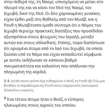
στην πεθερά της, τη Ναομί, υποσχόμενη να μείνει στο
πλευρό της και να κάνει τον Θεό της Ναομί, τον
Ιεχωβά, δικό της Θεό. Οι δύο χαροκαμένες γυναίκες
είχαν έρθει μαζί στη Βηθλεέμ από τον Μωάβ, και η
Ρουθ η Μωαβίτισσα έμαθε σύντομα ότι ο Νόμος του
Ιεχωβά περιείχε πρακτικές διατάξεις που προσέδιδαν
αξιοπρέπεια στους φτωχούς του Ισραήλ, μεταξύ
αυτών και στους αλλοεθνείς. Επίσης, τώρα διαπίστωσε
ότι ορισμένα άτομα από το λαό του Ιεχωβά, τα οποία
ζούσαν υπό το Νόμο και είχαν εκπαιδευτεί σύμφωνα
με αυτόν, εκδήλωναν σε κάποιον βαθμό
πνευματικότητα και καλοσύνη που απάλυναν την
πληγωμένη της καρδιά.
3, 4.
(α) Με ποιον τρόπο είχε ενθαρρύνει ο Βοόζ τη Ρουθ; (β) Πώς μας
βοηθάει το παράδειγμα της Ρουθ στους σημερινούς οικονομικά
δύσκολους καιρούς;
3
Ένα τέτοιο άτομο ήταν ο Βοόζ, ο εύπορος
ηλικιωμένος στους αγρούς του οποίου