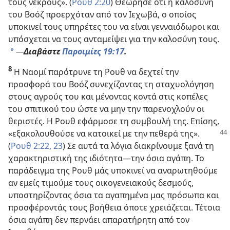
τους νεκρούς». (
Ρουθ 2:20
) Θεώρησε ότι η καλοσύνη
του Βοόζ προερχόταν από τον Ιεχωβά, ο οποίος
υποκινεί τους υπηρέτες του να είναι γενναιόδωροι και
υπόσχεται να τους ανταμείψει για την καλοσύνη τους.
—
Διαβάστε
Παροιμίες 19:17
.
a
8
Η Ναομί παρότρυνε τη Ρουθ να δεχτεί την
προσφορά του Βοόζ συνεχίζοντας τη σταχυολόγηση
στους αγρούς του και μένοντας κοντά στις κοπέλες
του σπιτικού του ώστε να μην την παρενοχλούν οι
θεριστές. Η Ρουθ εφάρμοσε τη συμβουλή της. Επίσης,
«εξακολουθούσε να κατοικεί με την πεθερά της».
(
Ρουθ 2:22, 23
) Σε αυτά τα λόγια διακρίνουμε ξανά τη
χαρακτηριστική της ιδιότητα​—την όσια αγάπη. Το
παράδειγμα της Ρουθ μάς υποκινεί να αναρωτηθούμε
αν εμείς τιμούμε τους οικογενειακούς δεσμούς,
υποστηρίζοντας όσια τα αγαπημένα μας πρόσωπα και
προσφέροντάς τους βοήθεια όποτε χρειάζεται. Τέτοια
όσια αγάπη δεν περνάει απαρατήρητη από τον