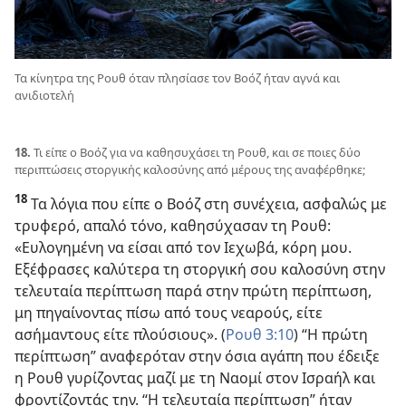
Τα κίνητρα της Ρουθ όταν πλησίασε τον Βοόζ ήταν αγνά και
ανιδιοτελή
18.
Τι είπε ο Βοόζ για να καθησυχάσει τη Ρουθ, και σε ποιες δύο
περιπτώσεις στοργικής καλοσύνης από μέρους της αναφέρθηκε;
18
Τα λόγια που είπε ο Βοόζ στη συνέχεια, ασφαλώς με
τρυφερό, απαλό τόνο, καθησύχασαν τη Ρουθ:
«Ευλογημένη να είσαι από τον Ιεχωβά, κόρη μου.
Εξέφρασες καλύτερα τη στοργική σου καλοσύνη στην
τελευταία περίπτωση παρά στην πρώτη περίπτωση,
μη πηγαίνοντας πίσω από τους νεαρούς, είτε
ασήμαντους είτε πλούσιους». (
Ρουθ 3:10
) “Η πρώτη
περίπτωση” αναφερόταν στην όσια αγάπη που έδειξε
η Ρουθ γυρίζοντας μαζί με τη Ναομί στον Ισραήλ και
φροντίζοντάς την. “Η τελευταία περίπτωση” ήταν