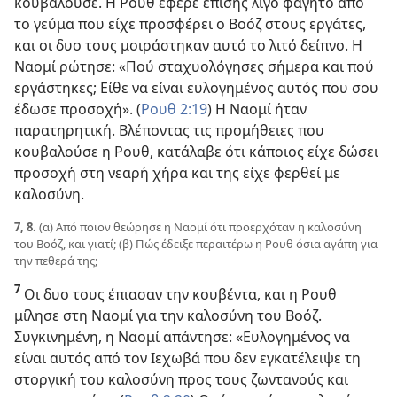
κουβαλούσε. Η Ρουθ έφερε επίσης λίγο φαγητό από
το γεύμα που είχε προσφέρει ο Βοόζ στους εργάτες,
και οι δυο τους μοιράστηκαν αυτό το λιτό δείπνο. Η
Ναομί ρώτησε: «Πού σταχυολόγησες σήμερα και πού
εργάστηκες; Είθε να είναι ευλογημένος αυτός που σου
έδωσε προσοχή». (
Ρουθ 2:19
) Η Ναομί ήταν
παρατηρητική. Βλέποντας τις προμήθειες που
κουβαλούσε η Ρουθ, κατάλαβε ότι κάποιος είχε δώσει
προσοχή στη νεαρή χήρα και της είχε φερθεί με
καλοσύνη.
7, 8.
(α) Από ποιον θεώρησε η Ναομί ότι προερχόταν η καλοσύνη
του Βοόζ, και γιατί; (β) Πώς έδειξε περαιτέρω η Ρουθ όσια αγάπη για
την πεθερά της;
7
Οι δυο τους έπιασαν την κουβέντα, και η Ρουθ
μίλησε στη Ναομί για την καλοσύνη του Βοόζ.
Συγκινημένη, η Ναομί απάντησε: «Ευλογημένος να
είναι αυτός από τον Ιεχωβά που δεν εγκατέλειψε τη
στοργική του καλοσύνη προς τους ζωντανούς και