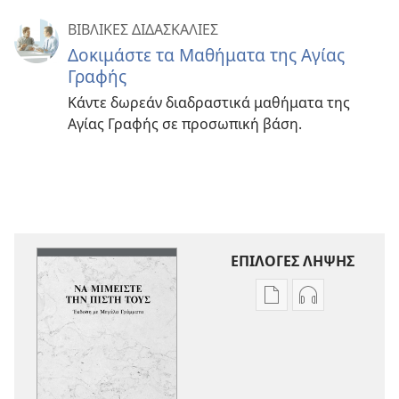
ΒΙΒΛΙΚΕΣ ΔΙΔΑΣΚΑΛΙΕΣ
Δοκιμάστε τα Μαθήματα της Αγίας
Γραφής
Κάντε δωρεάν διαδραστικά μαθήματα της
Αγίας Γραφής σε προσωπική βάση.
ΕΠΙΛΟΓΕΣ ΛΗΨΗΣ
Επιλογές
Επιλογές
λήψης
λήψης
εκδόσεων
ηχογραφήσε
Να
Να
Μιμείστε
Μιμείστε