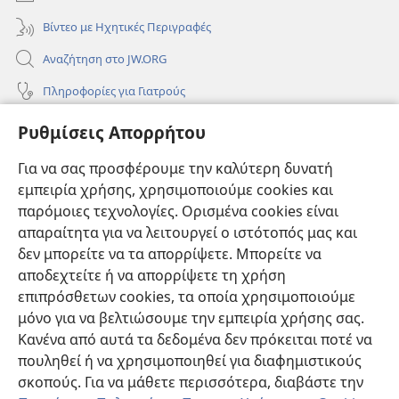
Βίντεο με Ηχητικές Περιγραφές
Αναζήτηση στο JW.ORG
Πληροφορίες για Γιατρούς
Πληροφορίες για Επίσημους Φορείς και ΜΜΕ
Ρυθμίσεις Απορρήτου
Βοήθεια
Για να σας προσφέρουμε την καλύτερη δυνατή
εμπειρία χρήσης, χρησιμοποιούμε cookies και
Συνεισφορές
(ανοίγει
παρόμοιες τεχνολογίες. Ορισμένα cookies είναι
νέο
απαραίτητα για να λειτουργεί ο ιστότοπός μας και
παράθυρο)
ΔΙΑΔΙΚΤΥΑΚΗ ΒΙΒΛΙΟΘΗΚΗ της Σκοπιάς™
δεν μπορείτε να τα απορρίψετε. Μπορείτε να
(ανοίγει
αποδεχτείτε ή να απορρίψετε τη χρήση
νέο
®
JW Hub
παράθυρο)
επιπρόσθετων cookies, τα οποία χρησιμοποιούμε
(ανοίγει
νέο
μόνο για να βελτιώσουμε την εμπειρία χρήσης σας.
®
JW Library
παράθυρο)
Κανένα από αυτά τα δεδομένα δεν πρόκειται ποτέ να
πουληθεί ή να χρησιμοποιηθεί για διαφημιστικούς
Βιβλιοθήκη της Σκοπιάς
σκοπούς. Για να μάθετε περισσότερα, διαβάστε την