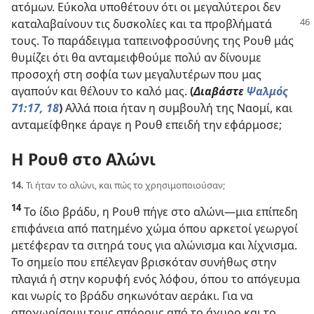
ατόμων. Εύκολα υποθέτουν ότι οι μεγαλύτεροι δεν
καταλαβαίνουν τις δυσκολίες και τα
προβλήματά
τους. Το παράδειγμα ταπεινοφροσύνης της Ρουθ μάς
θυμίζει ότι θα ανταμειφθούμε πολύ αν δίνουμε
προσοχή στη σοφία των μεγαλυτέρων που μας
αγαπούν και θέλουν το καλό μας.
(
Διαβάστε
Ψαλμός
71:17, 18
)
Αλλά ποια ήταν η συμβουλή της Ναομί, και
ανταμείφθηκε άραγε η Ρουθ επειδή την εφάρμοσε;
Η Ρουθ στο Αλώνι
14.
Τι ήταν το αλώνι, και πώς το χρησιμοποιούσαν;
14
Το ίδιο βράδυ, η Ρουθ πήγε στο αλώνι​—μια επίπεδη
επιφάνεια από πατημένο χώμα όπου αρκετοί γεωργοί
μετέφεραν τα σιτηρά τους για αλώνισμα και λίχνισμα.
Το σημείο που επέλεγαν βρισκόταν συνήθως στην
πλαγιά ή στην κορυφή ενός λόφου, όπου το απόγευμα
και νωρίς το βράδυ σηκωνόταν αεράκι. Για να
αποχωρίσουν τους σπόρους από το άχυρο και το