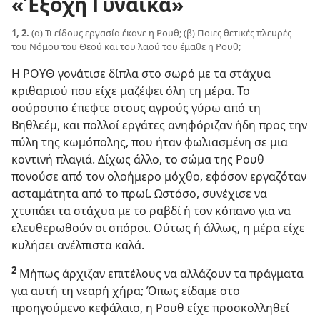
«Έξοχη Γυναίκα»
1, 2.
(α) Τι είδους εργασία έκανε η Ρουθ; (β) Ποιες θετικές πλευρές
του Νόμου του Θεού και του λαού του έμαθε η Ρουθ;
Η ΡΟΥΘ γονάτισε δίπλα στο σωρό με τα στάχυα
κριθαριού που είχε μαζέψει όλη τη μέρα. Το
σούρουπο έπεφτε στους αγρούς γύρω από τη
Βηθλεέμ, και πολλοί εργάτες ανηφόριζαν ήδη προς την
πύλη της κωμόπολης, που ήταν φωλιασμένη σε μια
κοντινή πλαγιά. Δίχως άλλο, το σώμα της Ρουθ
πονούσε από τον ολοήμερο μόχθο, εφόσον εργαζόταν
ασταμάτητα από το πρωί. Ωστόσο, συνέχισε να
χτυπάει τα στάχυα με το ραβδί ή τον κόπανο για να
ελευθερωθούν οι σπόροι. Ούτως ή άλλως, η μέρα είχε
κυλήσει ανέλπιστα καλά.
2
Μήπως άρχιζαν επιτέλους να αλλάζουν τα πράγματα
για αυτή τη νεαρή χήρα; Όπως είδαμε στο
προηγούμενο κεφάλαιο, η Ρουθ είχε προσκολληθεί