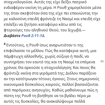
σταχυολογούσε. Αυτός της είχε δείξει πατρικό
ενδιαφέρον εκείνη τη μέρα. Η Ρουθ χαμογελούσε μέσα
της όταν σκεφτόταν όσα της είχε πει επαινώντας την
με καλοσύνη επειδή φρόντιζε τη Ναομί και επειδή είχε
επιλέξει να ζητήσει καταφύγιο κάτω από τις
φτερούγες του αληθινού Θεού, του Ιεχωβά.​
—
Διαβάστε
Ρουθ 2:11-14
.
4
Εντούτοις, η Ρουθ ίσως αναρωτιόταν τι της
επιφύλασσε το μέλλον. Πώς θα κατάφερνε αυτή, μια
πάμφτωχη αλλοεθνής, χωρίς σύζυγο ή παιδί, να
συντηρήσει τον εαυτό της και τη Ναομί τα επόμενα
χρόνια; Θα αρκούσε η σταχυολόγηση; Και ποιος θα
φρόντιζε
εκείνη
στα γεράματά της; Διόλου παράξενο
αν την κατέτρωγαν τέτοιες έγνοιες. Στους σημερινούς
οικονομικά δύσκολους καιρούς, πολλοί βασανίζονται
από παρόμοιες ανησυχίες. Καθώς μαθαίνουμε πώς η
πίστη της Ρουθ τη βοήθησε να τα βγάλει πέρα με
αυτές τις δυσκολίες, θα ανακαλύψουμε πολλά