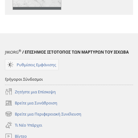
την
την
Πίστη
Πίστη
Τους
Τους
®
JW.ORG
/ ΕΠΙΣΗΜΟΣ ΙΣΤΟΤΟΠΟΣ ΤΩΝ ΜΑΡΤΥΡΩΝ ΤΟΥ ΙΕΧΩΒΑ
Ρυθμίσεις Εμφάνισης
Γρήγοροι Σύνδεσμοι
Ζητήστε μια Επίσκεψη
Βρείτε μια Συνάθροιση
(ανοίγει
νέο
Βρείτε μια Περιφερειακή Συνέλευση
(ανοίγει
παράθυρο)
νέο
Τι Νέο Υπάρχει
παράθυρο)
Βίντεο