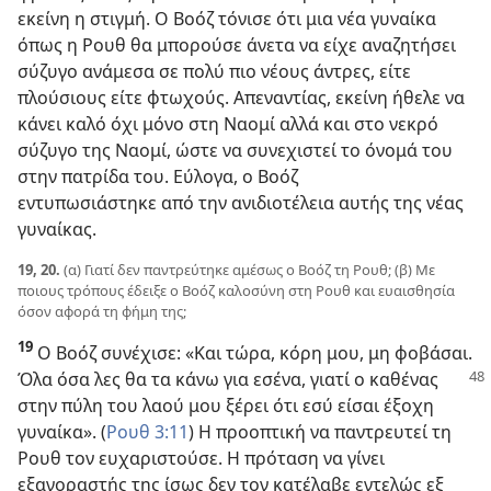
εκείνη η στιγμή. Ο Βοόζ τόνισε ότι μια νέα γυναίκα
όπως η Ρουθ θα μπορούσε άνετα να είχε αναζητήσει
σύζυγο ανάμεσα σε πολύ πιο νέους άντρες, είτε
πλούσιους είτε φτωχούς. Απεναντίας, εκείνη ήθελε να
κάνει καλό όχι μόνο στη Ναομί αλλά και στο νεκρό
σύζυγο της Ναομί, ώστε να συνεχιστεί το όνομά του
στην πατρίδα του. Εύλογα, ο Βοόζ
εντυπωσιάστηκε από την ανιδιοτέλεια αυτής της νέας
γυναίκας.
19, 20.
(α) Γιατί δεν παντρεύτηκε αμέσως ο Βοόζ τη Ρουθ; (β) Με
ποιους τρόπους έδειξε ο Βοόζ καλοσύνη στη Ρουθ και ευαισθησία
όσον αφορά τη φήμη της;
19
Ο Βοόζ συνέχισε: «Και τώρα, κόρη μου, μη φοβάσαι.
Όλα
όσα λες θα τα κάνω για εσένα, γιατί ο καθένας
στην πύλη του λαού μου ξέρει ότι εσύ είσαι έξοχη
γυναίκα». (
Ρουθ 3:11
) Η προοπτική να παντρευτεί τη
Ρουθ τον ευχαριστούσε. Η πρόταση να γίνει
εξαγοραστής της ίσως δεν τον κατέλαβε εντελώς εξ