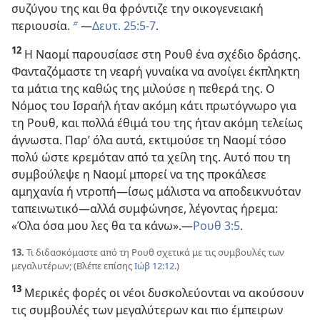
συζύγου της και θα φρόντιζε την οικογενειακή
περιουσία.
​—
Δευτ. 25:5-7
.
b
12
Η Ναομί παρουσίασε στη Ρουθ ένα σχέδιο δράσης.
Φανταζόμαστε τη νεαρή γυναίκα να ανοίγει έκπληκτη
τα μάτια της καθώς της μιλούσε η πεθερά της. Ο
Νόμος του Ισραήλ ήταν ακόμη κάτι πρωτόγνωρο για
τη Ρουθ, και πολλά έθιμά του της ήταν ακόμη τελείως
άγνωστα. Παρ’ όλα αυτά, εκτιμούσε τη Ναομί τόσο
πολύ ώστε κρεμόταν από τα χείλη της. Αυτό που τη
συμβούλεψε η Ναομί μπορεί να της προκάλεσε
αμηχανία ή ντροπή​—ίσως μάλιστα να αποδεικνυόταν
ταπεινωτικό—​αλλά συμφώνησε, λέγοντας ήρεμα:
«Όλα όσα μου λες θα τα κάνω».​—
Ρουθ 3:5
.
13.
Τι διδασκόμαστε από τη Ρουθ σχετικά με τις συμβουλές των
μεγαλυτέρων; (Βλέπε επίσης
Ιώβ 12:12
.)
13
Μερικές φορές οι νέοι δυσκολεύονται να ακούσουν
τις συμβουλές των μεγαλύτερων και πιο έμπειρων