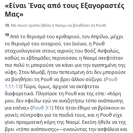
«Είναι Ένας από τους Εξαγοραστές
Μας»
10.
Με ποιον τρόπο ήθελε η Ναομί να βοηθήσει τη Ρουθ;
10
Από το θερισμό του κριθαριού, τον Απρίλιο, μέχρι
το θερισμό του σιταριού, τον Ιούνιο, η Ρουθ
σταχυολογούσε στους αγρούς του Βοόζ. Ασφαλώς,
καθώς οι εβδομάδες περνούσαν, η Ναομί σκεφτόταν
πιο πολύ τι μπορούσε να κάνει για την αγαπημένη της
νύφη. Στον Μωάβ, ήταν πεπεισμένη ότι δεν μπορούσε
να βοηθήσει τη Ρουθ να βρει άλλον σύζυγο. (
Ρουθ
1:11-13
) Τώρα, όμως, άρχισε να σκέφτεται
διαφορετικά. Πλησίασε τη Ρουθ και της είπε: «Κόρη
μου, δεν οφείλω εγώ να αναζητήσω τόπο ανάπαυσης
για εσένα;» (
Ρουθ 3:1
) Τότε ήταν έθιμο να βρίσκουν οι
γονείς σύντροφο για τα παιδιά τους, και η Ρουθ είχε
γίνει πραγματική κόρη της Ναομί. Εκείνη ήθελε να της
βρει «τόπο ανάπαυσης»​—εννοώντας την ασφάλεια και