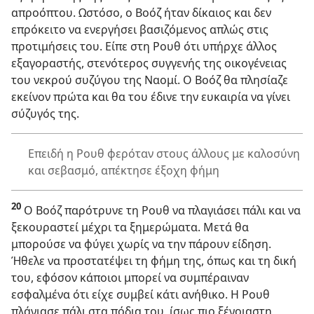
απροόπτου. Ωστόσο, ο Βοόζ ήταν δίκαιος και δεν
επρόκειτο να ενεργήσει βασιζόμενος απλώς στις
προτιμήσεις του. Είπε στη Ρουθ ότι υπήρχε άλλος
εξαγοραστής, στενότερος συγγενής της οικογένειας
του νεκρού συζύγου της Ναομί. Ο Βοόζ θα πλησίαζε
εκείνον πρώτα και θα του έδινε την ευκαιρία να γίνει
σύζυγός της.
Επειδή η Ρουθ φερόταν στους άλλους με καλοσύνη
και σεβασμό, απέκτησε έξοχη φήμη
20
Ο Βοόζ παρότρυνε τη Ρουθ να πλαγιάσει πάλι και να
ξεκουραστεί μέχρι τα ξημερώματα. Μετά θα
μπορούσε να φύγει χωρίς να την πάρουν είδηση.
Ήθελε να προστατέψει τη φήμη της, όπως και τη δική
του, εφόσον κάποιοι μπορεί να συμπέραιναν
εσφαλμένα ότι είχε συμβεί κάτι ανήθικο. Η Ρουθ
πλάγιασε πάλι στα πόδια του, ίσως πιο ξένοιαστη