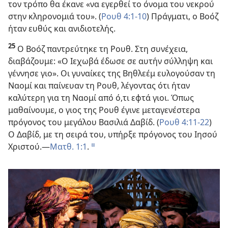
τον τρόπο θα έκανε «να εγερθεί το όνομα του νεκρού
στην κληρονομιά του». (
Ρουθ 4:1-10
) Πράγματι, ο Βοόζ
ήταν ευθύς και ανιδιοτελής.
25
Ο Βοόζ παντρεύτηκε τη Ρουθ. Στη συνέχεια,
διαβάζουμε: «Ο Ιεχωβά έδωσε σε αυτήν σύλληψη και
γέννησε γιο». Οι γυναίκες της Βηθλεέμ ευλογούσαν τη
Ναομί και παίνευαν τη Ρουθ, λέγοντας ότι ήταν
καλύτερη για τη Ναομί από ό,τι εφτά γιοι. Όπως
μαθαίνουμε, ο γιος της Ρουθ έγινε μεταγενέστερα
πρόγονος του μεγάλου Βασιλιά Δαβίδ. (
Ρουθ 4:11-22
)
Ο Δαβίδ, με τη σειρά του, υπήρξε πρόγονος του Ιησού
Χριστού.​—
Ματθ. 1:1
.
d