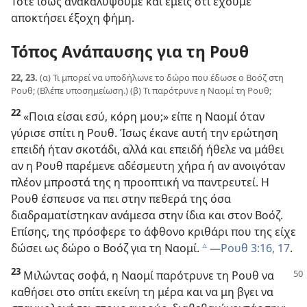
Τότε ίσως ανακαλύψουμε και εμείς ότι έχουμε
αποκτήσει έξοχη φήμη.
Τόπος Ανάπαυσης για τη Ρουθ
22, 23.
(α) Τι μπορεί να υποδήλωνε το δώρο που έδωσε ο Βοόζ στη
Ρουθ; (Βλέπε υποσημείωση.) (β) Τι παρότρυνε η Ναομί τη Ρουθ;
22
«Ποια είσαι εσύ, κόρη μου;» είπε η Ναομί όταν
γύρισε σπίτι η Ρουθ. Ίσως έκανε αυτή την ερώτηση
επειδή ήταν σκοτάδι, αλλά και επειδή ήθελε να μάθει
αν η Ρουθ παρέμενε αδέσμευτη χήρα ή αν ανοιγόταν
πλέον μπροστά της η προοπτική να παντρευτεί. Η
Ρουθ έσπευσε να πει στην πεθερά της όσα
διαδραματίστηκαν ανάμεσα στην ίδια και στον Βοόζ.
Επίσης, της πρόσφερε το άφθονο κριθάρι που της είχε
δώσει ως δώρο ο Βοόζ για τη Ναομί.
​—
Ρουθ 3:16, 17
.
c
23
Μιλώντας σοφά, η Ναομί παρότρυνε τη Ρουθ να
καθήσει στο σπίτι εκείνη τη μέρα και να μη βγει να