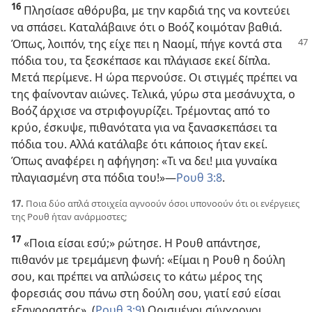
16
Πλησίασε αθόρυβα, με την καρδιά της να κοντεύει
να σπάσει. Καταλάβαινε ότι ο Βοόζ κοιμόταν βαθιά.
Όπως, λοιπόν, της είχε πει
η Ναομί, πήγε κοντά στα
πόδια του, τα ξεσκέπασε και πλάγιασε εκεί δίπλα.
Μετά περίμενε. Η ώρα περνούσε. Οι στιγμές πρέπει να
της φαίνονταν αιώνες. Τελικά, γύρω στα μεσάνυχτα, ο
Βοόζ άρχισε να στριφογυρίζει. Τρέμοντας από το
κρύο, έσκυψε, πιθανότατα για να ξανασκεπάσει τα
πόδια του. Αλλά κατάλαβε ότι κάποιος ήταν εκεί.
Όπως αναφέρει η αφήγηση: «Τι να δει! μια γυναίκα
πλαγιασμένη στα πόδια του!»​—
Ρουθ 3:8
.
17.
Ποια δύο απλά στοιχεία αγνοούν όσοι υπονοούν ότι οι ενέργειες
της Ρουθ ήταν ανάρμοστες;
17
«Ποια είσαι εσύ;» ρώτησε. Η Ρουθ απάντησε,
πιθανόν με τρεμάμενη φωνή: «Είμαι η Ρουθ η δούλη
σου, και πρέπει να απλώσεις το κάτω μέρος της
φορεσιάς σου πάνω στη δούλη σου, γιατί εσύ είσαι
εξαγοραστής». (
Ρουθ 3:9
) Ορισμένοι σύγχρονοι