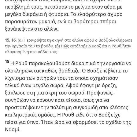
περίβλημά τους, πετούσαν το μείγμα στον αέρα με
μεγάλα δικράνια ή φτυάρια. Το ελαφρύτερο άχυρο
παρασυρόταν μακριά, ενώ οι βαρύτεροι σπόροι
ξανάπεφταν στο αλώνι.
15, 16.
(α) Περιγράψτε τη σκηνή στο αλώνι αφού ο Βοόζ ολοκλήρωσε
την εργασία του το βράδυ. (β) Πώς κατάλαβε ο Βοόζ ότι η Ρουθ ήταν
πλαγιασμένη στα πόδια του;
15
Η Ρουθ παρακολουθούσε διακριτικά την εργασία να
ολοκληρώνεται καθώς βράδιαζε. Ο Βοόζ επέβλεπε το
λίχνισμα των σιτηρών του, τα οποία σχημάτισαν
τελικά έναν μεγάλο σωρό. Αφού έφαγε με όρεξη,
ξάπλωσε στη μια άκρη του σωρού. Προφανώς,
συνήθιζαν να κάνουν κάτι τέτοιο, ίσως για να
προστατέψουν την πολύτιμη συγκομιδή από κλέφτες
και ληστρικές ομάδες. Η Ρουθ είδε ότι ο Βοόζ είχε
πέσει για ύπνο. Ήταν ώρα να εφαρμόσει το σχέδιο της
Ναομί.