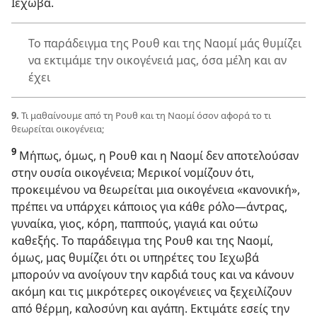
Ιεχωβά.
Το παράδειγμα της Ρουθ και της Ναομί μάς θυμίζει
να εκτιμάμε την οικογένειά μας, όσα μέλη και αν
έχει
9.
Τι μαθαίνουμε από τη Ρουθ και τη Ναομί όσον αφορά το τι
θεωρείται οικογένεια;
9
Μήπως, όμως, η Ρουθ και η Ναομί δεν αποτελούσαν
στην ουσία οικογένεια; Μερικοί νομίζουν ότι,
προκειμένου να θεωρείται μια οικογένεια «κανονική»,
πρέπει να υπάρχει κάποιος για κάθε ρόλο​—άντρας,
γυναίκα, γιος, κόρη, παππούς, γιαγιά και ούτω
καθεξής. Το παράδειγμα της Ρουθ και της Ναομί,
όμως, μας θυμίζει ότι οι υπηρέτες του Ιεχωβά
μπορούν να ανοίγουν την καρδιά τους και να κάνουν
ακόμη και τις μικρότερες οικογένειες να ξεχειλίζουν
από θέρμη, καλοσύνη και αγάπη. Εκτιμάτε εσείς την