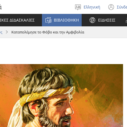
ά
Ελληνική
Σύνδ
Επιλέξτε
(αν
γλώσσα
νέο
ΙΚΕΣ ΔΙΔΑΣΚΑΛΙΕΣ
ΒΙΒΛΙΟΘΗΚΗ
ΕΙΔΗΣΕΙΣ
πα
υς
Καταπολέμησε το Φόβο και την Αμφιβολία