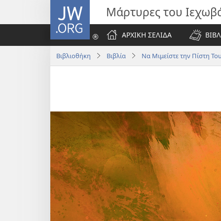
JW.ORG
Μάρτυρες του Ιεχωβ
ΑΡΧΙΚΗ ΣΕΛΙΔΑ
ΒΙΒΛ
Βιβλιοθήκη
Βιβλία
Να Μιμείστε την Πίστη Το