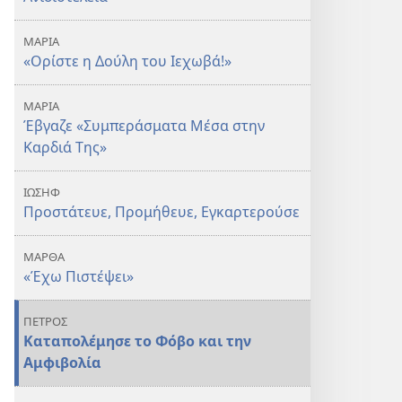
ΜΑΡΙΑ
«Ορίστε η Δούλη του Ιεχωβά!»
ΜΑΡΙΑ
Έβγαζε «Συμπεράσματα Μέσα στην
Καρδιά Της»
ΙΩΣΗΦ
Προστάτευε, Προμήθευε, Εγκαρτερούσε
ΜΑΡΘΑ
«Έχω Πιστέψει»
ΠΕΤΡΟΣ
Καταπολέμησε το Φόβο και την
Αμφιβολία