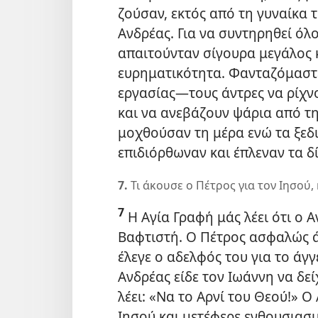
ζούσαν, εκτός από τη γυναίκα τ
Ανδρέας. Για να συντηρηθεί όλο
απαιτούνταν σίγουρα μεγάλος 
ευρηματικότητα. Φανταζόμαστε
εργασίας​—τους άντρες να ρίχν
και να ανεβάζουν ψάρια από τ
μοχθούσαν τη μέρα ενώ τα ξεδ
επιδιόρθωναν και έπλεναν τα δ
7.
Τι άκουσε ο Πέτρος για τον Ιησού, 
7
Η Αγία Γραφή μάς λέει ότι ο 
Βαφτιστή. Ο Πέτρος ασφαλώς ά
έλεγε ο αδελφός του για το άγ
Ανδρέας είδε τον Ιωάννη να δεί
λέει: «Να το Αρνί του Θεού!» 
Ιησού και μετέφερε ενθουσιασ