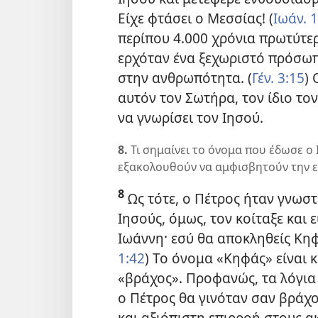
Είχε φτάσει ο Μεσσίας! (
Ιωάν. 
περίπου 4.000 χρόνια πρωτύτερ
ερχόταν ένα ξεχωριστό πρόσωπ
στην ανθρωπότητα. (
Γέν. 3:15
)
αυτόν τον Σωτήρα, τον ίδιο το
να γνωρίσει τον Ιησού.
8.
Τι σημαίνει το όνομα που έδωσε ο 
εξακολουθούν να αμφισβητούν την ε
8
Ως τότε, ο Πέτρος ήταν γνωστ
Ιησούς, όμως, τον κοίταξε και ε
Ιωάννη· εσύ θα αποκληθείς Κηφ
1:42
) Το όνομα «Κηφάς» είναι 
«βράχος». Προφανώς, τα λόγια 
ο Πέτρος θα γινόταν σαν βράχ
και αξιόπιστη επιρροή στους α