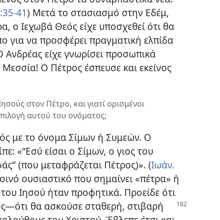
1:35-41
) Μετά το στασιασμό στην Εδέμ,
α, ο Ιεχωβά Θεός είχε υποσχεθεί ότι θα
ο για να προσφέρει πραγματική ελπίδα
 Ο Ανδρέας είχε γνωρίσει προσωπικά
ν Μεσσία! Ο Πέτρος έσπευσε και εκείνος
Ιησούς στον Πέτρο, και γιατί ορισμένοι
πιλογή αυτού του ονόματος;
ός με το όνομα Σίμων ή Συμεών. Ο
ίπε: «“Εσύ είσαι ο Σίμων, ο γιος του
άς” (που μεταφράζεται Πέτρος)». (
Ιωάν.
κοινό ουσιαστικό που σημαίνει «πέτρα» ή
του Ιησού ήταν προφητικά. Προείδε ότι
ος​—ότι θα ασκούσε
σταθερή, στιβαρή
κολούθους του Χριστού. Έβλεπε έτσι και