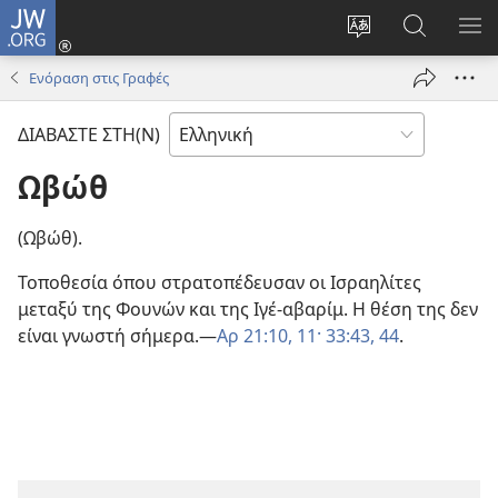
JW.ORG
Σύνδεση
(ανοίγει
Αλλαγή
Αναζήτησ
ΕΜ
νέο
γλώσσας
στο
ΜΕ
Ενόραση στις Γραφές
παράθυρο)
ιστότοπου
JW.ORG
ΔΙΑΒΑΣΤΕ ΣΤΗ(Ν)
Ωβώθ
(Ωβώθ).
Τοποθεσία όπου στρατοπέδευσαν οι Ισραηλίτες
μεταξύ της Φουνών και της Ιγέ-αβαρίμ. Η θέση της δεν
είναι γνωστή σήμερα.—
Αρ 21:10, 11·
33:43, 44
.