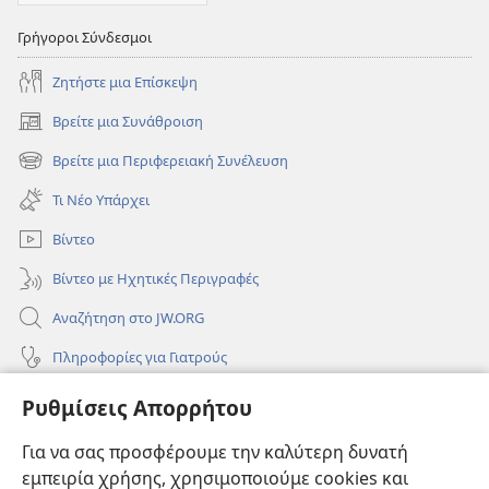
Γρήγοροι Σύνδεσμοι
Ζητήστε μια Επίσκεψη
Βρείτε μια Συνάθροιση
(ανοίγει
νέο
Βρείτε μια Περιφερειακή Συνέλευση
(ανοίγει
παράθυρο)
νέο
Τι Νέο Υπάρχει
παράθυρο)
Βίντεο
Βίντεο με Ηχητικές Περιγραφές
Αναζήτηση στο JW.ORG
Πληροφορίες για Γιατρούς
Πληροφορίες για Επίσημους Φορείς και ΜΜΕ
Ρυθμίσεις Απορρήτου
Βοήθεια
Για να σας προσφέρουμε την καλύτερη δυνατή
εμπειρία χρήσης, χρησιμοποιούμε cookies και