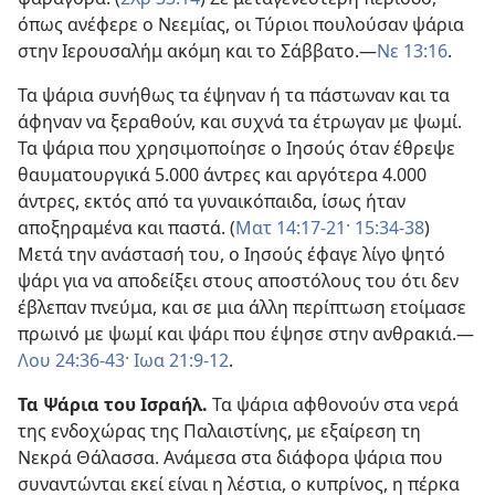
όπως ανέφερε ο Νεεμίας, οι Τύριοι πουλούσαν ψάρια
στην Ιερουσαλήμ ακόμη και το Σάββατο.—
Νε 13:16
.
Τα ψάρια συνήθως τα έψηναν ή τα πάστωναν και τα
άφηναν να ξεραθούν, και συχνά τα έτρωγαν με ψωμί.
Τα ψάρια που χρησιμοποίησε ο Ιησούς όταν έθρεψε
θαυματουργικά 5.000 άντρες και αργότερα 4.000
άντρες, εκτός από τα γυναικόπαιδα, ίσως ήταν
αποξηραμένα και παστά. (
Ματ 14:17-21·
15:34-38
)
Μετά την ανάστασή του, ο Ιησούς έφαγε λίγο ψητό
ψάρι για να αποδείξει στους αποστόλους του ότι δεν
έβλεπαν πνεύμα, και σε μια άλλη περίπτωση ετοίμασε
πρωινό με ψωμί και ψάρι που έψησε στην ανθρακιά.—
Λου 24:36-43·
Ιωα 21:9-12
.
Τα Ψάρια του Ισραήλ.
Τα ψάρια αφθονούν στα νερά
της ενδοχώρας της Παλαιστίνης, με εξαίρεση τη
Νεκρά Θάλασσα. Ανάμεσα στα διάφορα ψάρια που
συναντώνται εκεί είναι η λέστια, ο κυπρίνος, η πέρκα