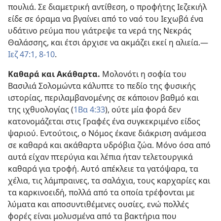
πουλιά. Σε διαμετρική αντίθεση, ο προφήτης Ιεζεκιήλ
είδε σε όραμα να βγαίνει από το ναό του Ιεχωβά ένα
υδάτινο ρεύμα που γιάτρεψε τα νερά της Νεκράς
Θαλάσσης, και έτσι άρχισε να ακμάζει εκεί η αλιεία.—
Ιεζ 47:1,
8-10
.
Καθαρά και Ακάθαρτα.
Μολονότι η σοφία του
Βασιλιά Σολομώντα κάλυπτε το πεδίο της φυσικής
ιστορίας, περιλαμβανομένης σε κάποιον βαθμό και
της ιχθυολογίας (
1Βα 4:33
), ούτε μία φορά δεν
κατονομάζεται στις Γραφές ένα συγκεκριμένο είδος
ψαριού. Εντούτοις, ο Νόμος έκανε διάκριση ανάμεσα
σε καθαρά και ακάθαρτα υδρόβια ζώα. Μόνο όσα από
αυτά είχαν πτερύγια και λέπια ήταν τελετουργικά
καθαρά για τροφή. Αυτό απέκλειε τα γατόψαρα, τα
χέλια, τις λάμπραινες, τα σαλάχια, τους καρχαρίες και
τα καρκινοειδή, πολλά από τα οποία τρέφονται με
λύματα και αποσυντιθέμενες ουσίες, ενώ πολλές
φορές είναι μολυσμένα από τα βακτήρια που