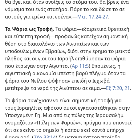
θα βγει και, όταν ανοίξεις το στόμα του, θα βρεις ένα
νόμισμα του ενός στατήρα. Πάρε το και δώσε το σε
αυτούς για εμένα και εσένα».—
Ματ 17:24-27
.
Τα Ψάρια ως Τροφή.
Τα ψάρια—εξαιρετικά θρεπτική
και εύπεπτη τροφή—προφανώς κατείχαν σημαντική
θέση στο διαιτολόγιο των Αιγυπτίων και των
υποδουλωμένων Εβραίων, διότι στην έρημο το μεικτό
πλήθος και οι γιοι του Ισραήλ επιθύμησαν τα ψάρια
που έτρωγαν στην Αίγυπτο. (
Αρ 11:5
) Επομένως, η
αιγυπτιακή οικονομία υπέστη βαρύ πλήγμα όταν τα
ψάρια του Νείλου ψόφησαν επειδή ο Ιεχωβά
μετέτρεψε τα νερά της Αιγύπτου σε αίμα.—
Εξ 7:20, 21
.
Τα ψάρια συνέχισαν να είναι σημαντική τροφή για
τους Ισραηλίτες αφότου αυτοί εγκαταστάθηκαν στην
Υποσχεμένη Γη. Μια από τις πύλες της Ιερουσαλήμ
ονομαζόταν «Πύλη των Ψαριών», πράγμα που υπονοεί
ότι σε εκείνο το σημείο ή κάπου εκεί κοντά υπήρχε
ψαραγορά. (
2Χρ 33:14
) Σε μεταγενέστερη περίοδο,