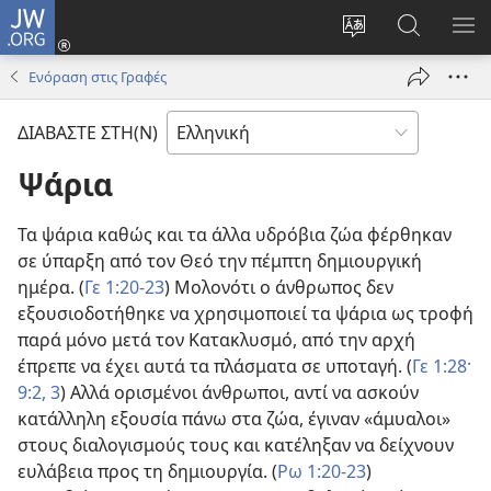
JW.ORG
Σύνδεση
(ανοίγει
Αλλαγή
Αναζήτησ
ΕΜ
νέο
γλώσσας
στο
ΜΕ
Ενόραση στις Γραφές
παράθυρο)
ιστότοπου
JW.ORG
ΔΙΑΒΑΣΤΕ ΣΤΗ(Ν)
Ψάρια
Τα ψάρια καθώς και τα άλλα υδρόβια ζώα φέρθηκαν
σε ύπαρξη από τον Θεό την πέμπτη δημιουργική
ημέρα. (
Γε 1:20-23
) Μολονότι ο άνθρωπος δεν
εξουσιοδοτήθηκε να χρησιμοποιεί τα ψάρια ως τροφή
παρά μόνο μετά τον Κατακλυσμό, από την αρχή
έπρεπε να έχει αυτά τα πλάσματα σε υποταγή. (
Γε 1:28·
9:2, 3
) Αλλά ορισμένοι άνθρωποι, αντί να ασκούν
κατάλληλη εξουσία πάνω στα ζώα, έγιναν «άμυαλοι»
στους διαλογισμούς τους και κατέληξαν να δείχνουν
ευλάβεια προς τη δημιουργία. (
Ρω 1:20-23
)