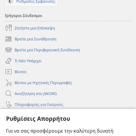
Ρυθμίσεις Εμφάνισης
Γρήγοροι Σύνδεσμοι
Ζητήστε μια Επίσκεψη
Βρείτε μια Συνάθροιση
(ανοίγει
νέο
Βρείτε μια Περιφερειακή Συνέλευση
(ανοίγει
παράθυρο)
νέο
Τι Νέο Υπάρχει
παράθυρο)
Βίντεο
Βίντεο με Ηχητικές Περιγραφές
Αναζήτηση στο JW.ORG
Πληροφορίες για Γιατρούς
Πληροφορίες για Επίσημους Φορείς και ΜΜΕ
Ρυθμίσεις Απορρήτου
Βοήθεια
Για να σας προσφέρουμε την καλύτερη δυνατή