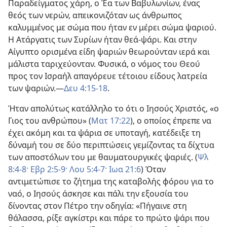
Παραδείγματος χάρη, ο Έα των Βαβυλωνίων, ένας
θεός των νερών, απεικονιζόταν ως άνθρωπος
καλυμμένος με σώμα που ήταν εν μέρει σώμα ψαριού.
Η Ατάργατις των Συρίων ήταν θεά-ψάρι. Και στην
Αίγυπτο ορισμένα είδη ψαριών θεωρούνταν ιερά και
μάλιστα ταριχεύονταν. Φυσικά, ο νόμος του Θεού
προς τον Ισραήλ απαγόρευε τέτοιου είδους λατρεία
των ψαριών.—
Δευ 4:15-18
.
Ήταν απολύτως κατάλληλο το ότι ο Ιησούς Χριστός, «ο
Γιος του ανθρώπου» (
Ματ 17:22
), ο οποίος έπρεπε να
έχει ακόμη και τα ψάρια σε υποταγή, κατέδειξε τη
δύναμή του σε δύο περιπτώσεις γεμίζοντας τα δίχτυα
των αποστόλων του με θαυματουργικές ψαριές. (
Ψλ
8:4-8·
Εβρ 2:5-9·
Λου 5:4-7·
Ιωα 21:6
) Όταν
αντιμετώπισε το ζήτημα της καταβολής φόρου για το
ναό, ο Ιησούς άσκησε και πάλι την εξουσία του
δίνοντας στον Πέτρο την οδηγία: «Πήγαινε στη
θάλασσα, ρίξε αγκίστρι και πάρε το πρώτο ψάρι που