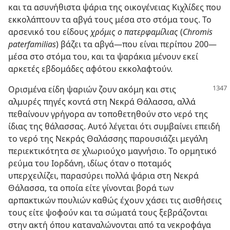
και τα ασυνήθιστα ψάρια της οικογένειας Κιχλίδες που
εκκολάπτουν τα αβγά τους μέσα στο στόμα τους. Το
αρσενικό του είδους
χρόμις ο πατερφαμίλιας
(
Chromis
paterfamilias
) βάζει τα αβγά—που είναι περίπου 200—
μέσα στο στόμα του, και τα ψαράκια μένουν εκεί
αρκετές εβδομάδες αφότου εκκολαφτούν.
Ορισμένα είδη ψαριών ζουν ακόμη και στις
αλμυρές πηγές κοντά στη Νεκρά Θάλασσα, αλλά
πεθαίνουν γρήγορα αν τοποθετηθούν στο νερό της
ίδιας της θάλασσας. Αυτό λέγεται ότι συμβαίνει επειδή
το νερό της Νεκράς Θαλάσσης παρουσιάζει μεγάλη
περιεκτικότητα σε χλωριούχο μαγνήσιο. Το ορμητικό
ρεύμα του Ιορδάνη, ιδίως όταν ο ποταμός
υπερχειλίζει, παρασύρει πολλά ψάρια στη Νεκρά
Θάλασσα, τα οποία είτε γίνονται βορά των
αρπακτικών πουλιών καθώς έχουν χάσει τις αισθήσεις
τους είτε ψοφούν και τα σώματά τους ξεβράζονται
στην ακτή όπου καταναλώνονται από τα νεκροφάγα