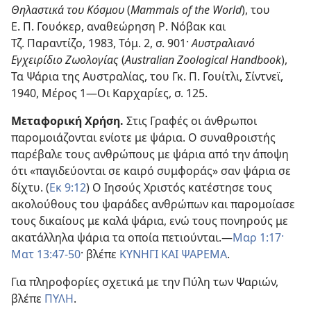
Θηλαστικά του Κόσμου
(
Mammals of the World
), του
Ε. Π. Γουόκερ, αναθεώρηση Ρ. Νόβακ και
Τζ. Παραντίζο, 1983, Τόμ. 2, σ. 901·
Αυστραλιανό
Εγχειρίδιο Ζωολογίας
(
Australian Zoological Handbook
),
Τα Ψάρια της Αυστραλίας, του Γκ. Π. Γουίτλι, Σίντνεϊ,
1940, Μέρος 1—Οι Καρχαρίες, σ. 125.
Μεταφορική Χρήση.
Στις Γραφές οι άνθρωποι
παρομοιάζονται ενίοτε με ψάρια. Ο συναθροιστής
παρέβαλε τους ανθρώπους με ψάρια από την άποψη
ότι «παγιδεύονται σε καιρό συμφοράς» σαν ψάρια σε
δίχτυ. (
Εκ 9:12
) Ο Ιησούς Χριστός κατέστησε τους
ακολούθους του ψαράδες ανθρώπων και παρομοίασε
τους δικαίους με καλά ψάρια, ενώ τους πονηρούς με
ακατάλληλα ψάρια τα οποία πετιούνται.—
Μαρ 1:17·
Ματ 13:47-50
· βλέπε
ΚΥΝΗΓΙ ΚΑΙ ΨΑΡΕΜΑ
.
Για πληροφορίες σχετικά με την Πύλη των Ψαριών,
βλέπε
ΠΥΛΗ
.