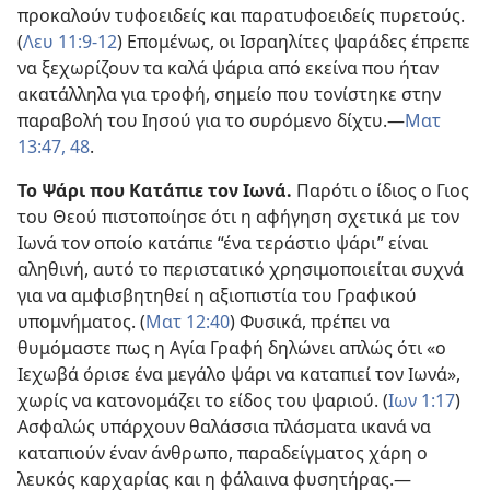
προκαλούν τυφοειδείς και παρατυφοειδείς πυρετούς.
(
Λευ 11:9-12
) Επομένως, οι Ισραηλίτες ψαράδες έπρεπε
να ξεχωρίζουν τα καλά ψάρια από εκείνα που ήταν
ακατάλληλα για τροφή, σημείο που τονίστηκε στην
παραβολή του Ιησού για το συρόμενο δίχτυ.—
Ματ
13:47, 48
.
Το Ψάρι που Κατάπιε τον Ιωνά.
Παρότι ο ίδιος ο Γιος
του Θεού πιστοποίησε ότι η αφήγηση σχετικά με τον
Ιωνά τον οποίο κατάπιε “ένα τεράστιο ψάρι” είναι
αληθινή, αυτό το περιστατικό χρησιμοποιείται συχνά
για να αμφισβητηθεί η αξιοπιστία του Γραφικού
υπομνήματος. (
Ματ 12:40
) Φυσικά, πρέπει να
θυμόμαστε πως η Αγία Γραφή δηλώνει απλώς ότι «ο
Ιεχωβά όρισε ένα μεγάλο ψάρι να καταπιεί τον Ιωνά»,
χωρίς να κατονομάζει το είδος του ψαριού. (
Ιων 1:17
)
Ασφαλώς υπάρχουν θαλάσσια πλάσματα ικανά να
καταπιούν έναν άνθρωπο, παραδείγματος χάρη ο
λευκός καρχαρίας και η φάλαινα φυσητήρας.—