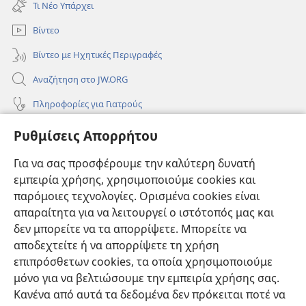
Τι Νέο Υπάρχει
παράθυρο)
Βίντεο
Βίντεο με Ηχητικές Περιγραφές
Αναζήτηση στο JW.ORG
Πληροφορίες για Γιατρούς
Πληροφορίες για Επίσημους Φορείς και ΜΜΕ
Ρυθμίσεις Απορρήτου
Βοήθεια
Για να σας προσφέρουμε την καλύτερη δυνατή
εμπειρία χρήσης, χρησιμοποιούμε cookies και
Συνεισφορές
(ανοίγει
παρόμοιες τεχνολογίες. Ορισμένα cookies είναι
νέο
απαραίτητα για να λειτουργεί ο ιστότοπός μας και
παράθυρο)
ΔΙΑΔΙΚΤΥΑΚΗ ΒΙΒΛΙΟΘΗΚΗ της Σκοπιάς™
δεν μπορείτε να τα απορρίψετε. Μπορείτε να
(ανοίγει
αποδεχτείτε ή να απορρίψετε τη χρήση
νέο
®
JW Hub
παράθυρο)
επιπρόσθετων cookies, τα οποία χρησιμοποιούμε
(ανοίγει
νέο
μόνο για να βελτιώσουμε την εμπειρία χρήσης σας.
®
JW Library
παράθυρο)
Κανένα από αυτά τα δεδομένα δεν πρόκειται ποτέ να