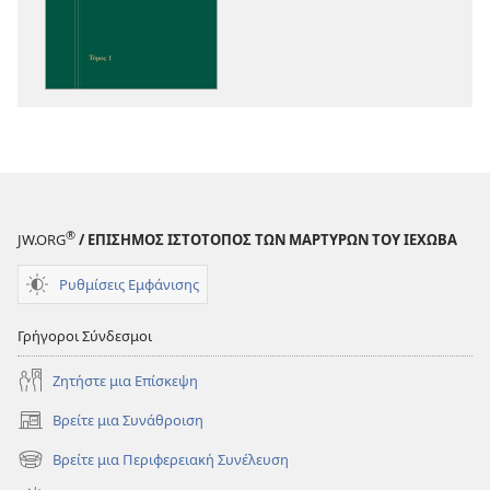
Ενόραση
στις
Γραφές
®
JW.ORG
/ ΕΠΙΣΗΜΟΣ ΙΣΤΟΤΟΠΟΣ ΤΩΝ ΜΑΡΤΥΡΩΝ ΤΟΥ ΙΕΧΩΒΑ
Ρυθμίσεις Εμφάνισης
Γρήγοροι Σύνδεσμοι
Ζητήστε μια Επίσκεψη
Βρείτε μια Συνάθροιση
(ανοίγει
νέο
Βρείτε μια Περιφερειακή Συνέλευση
(ανοίγει
παράθυρο)
νέο