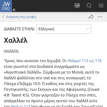
JW.ORG
Σύνδεση
(ανοίγει
Αλλαγή
Αναζήτησ
ΕΜ
νέο
γλώσσας
στο
ΜΕ
Ενόραση στις Γραφές
παράθυρο)
ιστότοπου
JW.ORG
ΔΙΑΒΑΣΤΕ ΣΤΗ(Ν)
Χαλλέλ
(Χαλλέλ).
Ύμνος που αινούσε τον Ιεχωβά. Οι
Ψαλμοί 113 ως 118
είναι γνωστοί στα Ιουδαϊκά συγγράμματα ως
«Αιγυπτιακό Χαλλέλ». Σύμφωνα με το Μισνά, αυτό το
Χαλλέλ ψαλλόταν στο ναό και στις συναγωγές το
Πάσχα (
Πεζαχίμ
10:5-7) καθώς και στις γιορτές της
Πεντηκοστής, των Σκηνών και της Αφιέρωσης (
Σουκά
4:8·
Ταανίτ
4:5). Όταν γιόρταζαν το Πάσχα στο σπίτι,
απάγγελλαν το πρώτο μέρος αυτού του Χαλλέλ (είτε
τον
Ψαλμό 113
[σύμφωνα με τη Σχολή του Σαμμαΐ] είτε