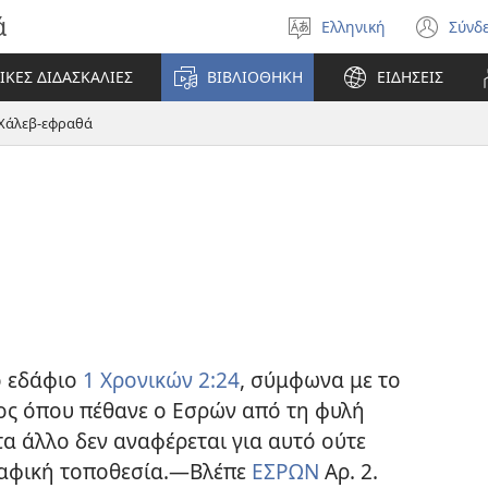
ά
Ελληνική
Σύνδ
Επιλέξτε
(αν
γλώσσα
νέο
ΙΚΕΣ ΔΙΔΑΣΚΑΛΙΕΣ
ΒΙΒΛΙΟΘΗΚΗ
ΕΙΔΗΣΕΙΣ
πα
Χάλεβ-εφραθά
ο εδάφιο
1 Χρονικών 2:24
, σύμφωνα με το
ρος όπου πέθανε ο Εσρών από τη φυλή
τα άλλο δεν αναφέρεται για αυτό ούτε
γραφική τοποθεσία.—Βλέπε
ΕΣΡΩΝ
Αρ. 2.