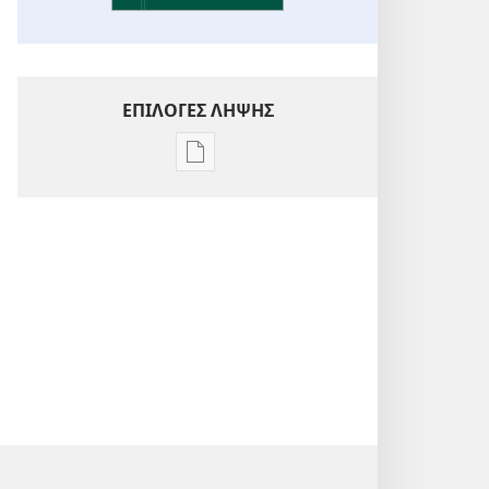
ΕΠΙΛΟΓΕΣ ΛΗΨΗΣ
Επιλογές
λήψης
εκδόσεων
Ενόραση
στις
Γραφές