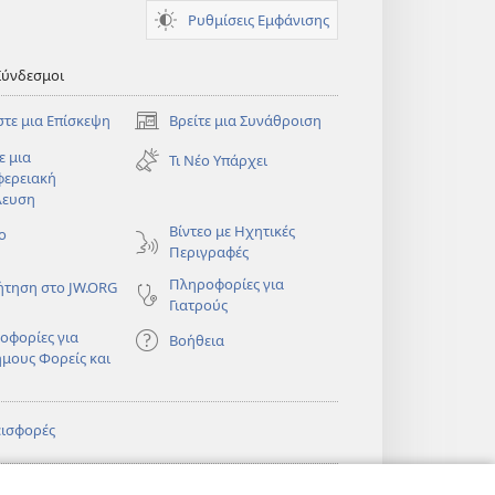
Ρυθμίσεις Εμφάνισης
Σύνδεσμοι
στε μια Επίσκεψη
Βρείτε μια Συνάθροιση
(ανοίγει
νέο
ε μια
Τι Νέο Υπάρχει
παράθυρο)
φερειακή
λευση
)
Βίντεο με Ηχητικές
ο
Περιγραφές
Πληροφορίες για
ήτηση στο JW.ORG
Γιατρούς
οφορίες για
Βοήθεια
ημους Φορείς και
εισφορές
)
ΔΙΚΤΥΑΚΗ
®
JW Hub