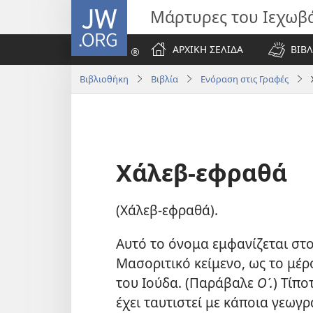
JW.ORG
Μάρτυρες του Ιεχωβ
ΑΡΧΙΚΗ ΣΕΛΙΔΑ
ΒΙΒΛ
Βιβλιοθήκη
Βιβλία
Ενόραση στις Γραφές
Χάλεβ-εφραθά
(Χάλεβ-εφραθά).
Αυτό το όνομα εμφανίζεται στ
Μασοριτικό κείμενο, ως το μέ
του Ιούδα. (Παράβαλε
Ο΄.
) Τίπο
έχει ταυτιστεί με κάποια γεω