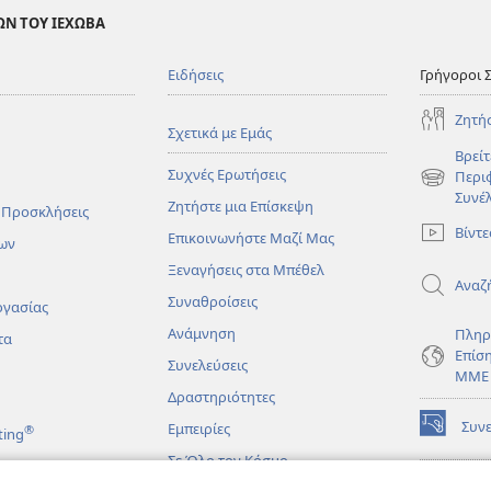
ΩΝ ΤΟΥ ΙΕΧΩΒΑ
Ειδήσεις
Γρήγοροι 
Ζητή
Σχετικά με Εμάς
Βρείτ
Συχνές Ερωτήσεις
Περι
(ανοίγει
Συνέ
Ζητήστε μια Επίσκεψη
νέο
 Προσκλήσεις
παράθυρο
Βίντε
Επικοινωνήστε Μαζί Μας
ων
Ξεναγήσεις στα Μπέθελ
Αναζ
Συναθροίσεις
ργασίας
Ανάμνηση
Πληρ
τα
Επίσ
Συνελεύσεις
ΜΜΕ
Δραστηριότητες
Συν
Εμπειρίες
®
ting
(ανοίγει
νέο
Σε Όλο τον Κόσμο
παράθυρο
ΔΙΑ