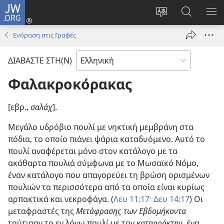
JW.ORG
Σύνδεση
(ανοίγει
Αλλαγή
Αναζήτησ
ΕΜ
νέο
γλώσσας
στο
ΜΕ
Ενόραση στις Γραφές
παράθυρο)
ιστότοπου
JW.ORG
ΔΙΑΒΑΣΤΕ ΣΤΗ(Ν)
Φαλακροκόρακας
[εβρ.,
σαλάχ
].
Μεγάλο υδρόβιο πουλί με νηκτική μεμβράνη στα
πόδια, το οποίο πιάνει ψάρια καταδυόμενο. Αυτό το
πουλί αναφέρεται μόνο στον κατάλογο με τα
ακάθαρτα πουλιά σύμφωνα με το Μωσαϊκό Νόμο,
έναν κατάλογο που απαγορεύει τη βρώση ορισμένων
πουλιών τα περισσότερα από τα οποία είναι κυρίως
αρπακτικά και νεκροφάγα. (
Λευ 11:17·
Δευ 14:17
) Οι
μεταφραστές της
Μετάφρασης των Εβδομήκοντα
ταύτισαν το εν λόγω πουλί με τον
καταρράκτην,
ένα