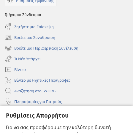
Ρυθμίσεις Εμφάνισης
Γρήγοροι Σύνδεσμοι
Ζητήστε μια Επίσκεψη
Βρείτε μια Συνάθροιση
(ανοίγει
νέο
Βρείτε μια Περιφερειακή Συνέλευση
(ανοίγει
παράθυρο)
νέο
Τι Νέο Υπάρχει
παράθυρο)
Βίντεο
Βίντεο με Ηχητικές Περιγραφές
Αναζήτηση στο JW.ORG
Πληροφορίες για Γιατρούς
Πληροφορίες για Επίσημους Φορείς και ΜΜΕ
Ρυθμίσεις Απορρήτου
Βοήθεια
Για να σας προσφέρουμε την καλύτερη δυνατή