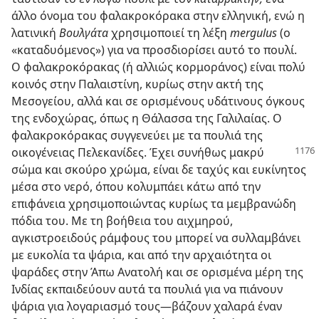
άλλο όνομα του φαλακροκόρακα στην ελληνική, ενώ η
λατινική
Βουλγάτα
χρησιμοποιεί τη λέξη
mergulus
(ο
«καταδυόμενος») για να προσδιορίσει αυτό το πουλί.
Ο φαλακροκόρακας (ή αλλιώς κορμοράνος) είναι πολύ
κοινός στην Παλαιστίνη, κυρίως στην ακτή της
Μεσογείου, αλλά και σε ορισμένους υδάτινους όγκους
της ενδοχώρας, όπως η Θάλασσα της Γαλιλαίας. Ο
φαλακροκόρακας συγγενεύει με τα πουλιά της
οικογένειας Πελεκανίδες.
Έχει συνήθως μακρύ
σώμα και σκούρο χρώμα, είναι δε ταχύς και ευκίνητος
μέσα στο νερό, όπου κολυμπάει κάτω από την
επιφάνεια χρησιμοποιώντας κυρίως τα μεμβρανώδη
πόδια του. Με τη βοήθεια του αιχμηρού,
αγκιστροειδούς ράμφους του μπορεί να συλλαμβάνει
με ευκολία τα ψάρια, και από την αρχαιότητα οι
ψαράδες στην Άπω Ανατολή και σε ορισμένα μέρη της
Ινδίας εκπαιδεύουν αυτά τα πουλιά για να πιάνουν
ψάρια για λογαριασμό τους—βάζουν χαλαρά έναν