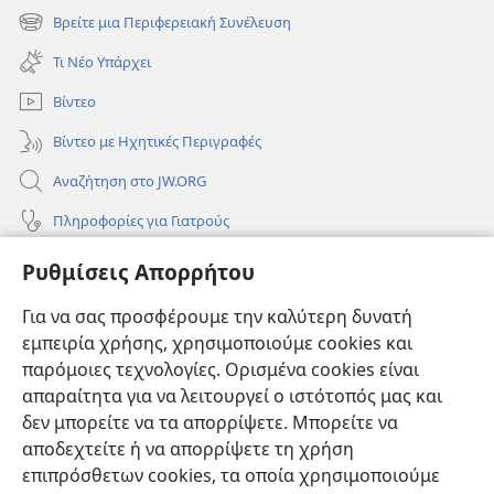
νέο
Βρείτε μια Περιφερειακή Συνέλευση
(ανοίγει
παράθυρο)
νέο
Τι Νέο Υπάρχει
παράθυρο)
Βίντεο
Βίντεο με Ηχητικές Περιγραφές
Αναζήτηση στο JW.ORG
Πληροφορίες για Γιατρούς
Πληροφορίες για Επίσημους Φορείς και ΜΜΕ
Ρυθμίσεις Απορρήτου
Βοήθεια
Για να σας προσφέρουμε την καλύτερη δυνατή
εμπειρία χρήσης, χρησιμοποιούμε cookies και
Συνεισφορές
(ανοίγει
παρόμοιες τεχνολογίες. Ορισμένα cookies είναι
νέο
απαραίτητα για να λειτουργεί ο ιστότοπός μας και
παράθυρο)
ΔΙΑΔΙΚΤΥΑΚΗ ΒΙΒΛΙΟΘΗΚΗ της Σκοπιάς™
δεν μπορείτε να τα απορρίψετε. Μπορείτε να
(ανοίγει
αποδεχτείτε ή να απορρίψετε τη χρήση
νέο
®
JW Hub
παράθυρο)
επιπρόσθετων cookies, τα οποία χρησιμοποιούμε
(ανοίγει