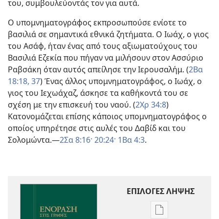
του, συμβουλεύοντάς τον για αυτά.
Ο υπομνηματογράφος εκπροσωπούσε ενίοτε το
βασιλιά σε σημαντικά εθνικά ζητήματα. Ο Ιωάχ, ο γιος
του Ασάφ, ήταν ένας από τους αξιωματούχους του
Βασιλιά Εζεκία που πήγαν να μιλήσουν στον Ασσύριο
Ραβσάκη όταν αυτός απείλησε την Ιερουσαλήμ. (
2Βα
18:18,
37
) Ένας άλλος υπομνηματογράφος, ο Ιωάχ, ο
γιος του Ιεχωάχαζ, άσκησε τα καθήκοντά του σε
σχέση με την επισκευή του ναού. (
2Χρ 34:8
)
Κατονομάζεται επίσης κάποιος υπομνηματογράφος ο
οποίος υπηρέτησε στις αυλές του Δαβίδ και του
Σολομώντα.—
2Σα 8:16·
20:24·
1Βα 4:3
.
ΕΠΙΛΟΓΕΣ ΛΗΨΗΣ
Επιλογές