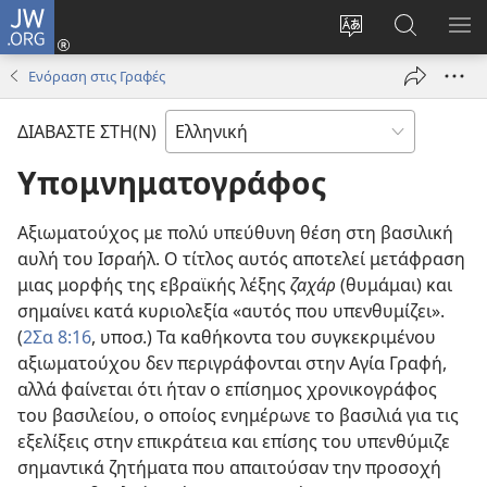
JW.ORG
Σύνδεση
(ανοίγει
Αλλαγή
Αναζήτησ
ΕΜ
νέο
γλώσσας
στο
ΜΕ
Ενόραση στις Γραφές
παράθυρο)
ιστότοπου
JW.ORG
ΔΙΑΒΑΣΤΕ ΣΤΗ(Ν)
Υπομνηματογράφος
Αξιωματούχος με πολύ υπεύθυνη θέση στη βασιλική
αυλή του Ισραήλ. Ο τίτλος αυτός αποτελεί μετάφραση
μιας μορφής της εβραϊκής λέξης
ζαχάρ
(θυμάμαι) και
σημαίνει κατά κυριολεξία «αυτός που υπενθυμίζει».
(
2Σα 8:16
, υποσ.) Τα καθήκοντα του συγκεκριμένου
αξιωματούχου δεν περιγράφονται στην Αγία Γραφή,
αλλά φαίνεται ότι ήταν ο επίσημος χρονικογράφος
του βασιλείου, ο οποίος ενημέρωνε το βασιλιά για τις
εξελίξεις στην επικράτεια και επίσης του υπενθύμιζε
σημαντικά ζητήματα που απαιτούσαν την προσοχή