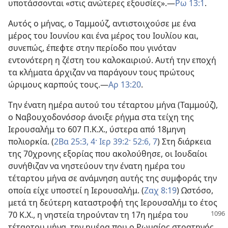
υποτάσσονται «στις ανώτερες εξουσίες».—
Ρω 13:1
.
Αυτός ο μήνας, ο Ταμμούζ, αντιστοιχούσε με ένα
μέρος του Ιουνίου και ένα μέρος του Ιουλίου και,
συνεπώς, έπεφτε στην περίοδο που γινόταν
εντονότερη η ζέστη του καλοκαιριού. Αυτή την εποχή
τα κλήματα άρχιζαν να παράγουν τους πρώτους
ώριμους καρπούς τους.—
Αρ 13:20
.
Την ένατη ημέρα αυτού του τέταρτου μήνα (Ταμμούζ),
ο Ναβουχοδονόσορ άνοιξε ρήγμα στα τείχη της
Ιερουσαλήμ το 607 Π.Κ.Χ., ύστερα από 18μηνη
πολιορκία. (
2Βα 25:3, 4·
Ιερ 39:2·
52:6, 7
) Στη διάρκεια
της 70χρονης εξορίας που ακολούθησε, οι Ιουδαίοι
συνήθιζαν να νηστεύουν την ένατη ημέρα του
τέταρτου μήνα σε ανάμνηση αυτής της συμφοράς την
οποία είχε υποστεί η Ιερουσαλήμ. (
Ζαχ 8:19
) Ωστόσο,
μετά τη δεύτερη καταστροφή της Ιερουσαλήμ το έτος
70 Κ.Χ., η νηστεία
τηρούνταν τη 17η ημέρα του
τέταρτου μήνα, την ημέρα που ο Ρωμαίος στρατηγός