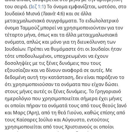
του σειρά. (
Ιεζ 1:1
) Το όνομα εμφανίζεται, ωστόσο, στο
Ιουδαϊκό Μισνά (
Ταανίτ
4:6) και σε άλλα
μεταιχμαλωσιακά συγγράμματα. Το ειδωλολατρικό
όνομα Ταμμούζ μπορεί να χρησιμοποιούνταν για τον
τέταρτο μήνα, όπως και τα άλλα μεταιχμαλωσιακά
ονόματα, απλώς και μόνο για τη διευκόλυνση των
Ιουδαίων. Πρέπει να θυμόμαστε ότι οι Ιουδαίοι ήταν
τότε υποδουλωμένοι, υποχρεωμένοι να έχουν
δοσοληψίες με τις ξένες δυνάμεις που τους
εξουσίαζαν και να δίνουν αναφορά σε αυτές. Με
δεδομένη αυτή την κατάσταση, δεν είναι παράξενο το
ότι χρησιμοποιούσαν τα ονόματα που είχαν δώσει
στους μήνες αυτές οι ξένες δυνάμεις. Το Γρηγοριανό
ημερολόγιο που χρησιμοποιείται σήμερα έχει μήνες
οι οποίοι πήραν τα ονόματά τους από τους θεούς Ιανό
και Μαρς (Άρη), από τη θεά Γιούνο, καθώς επίσης από
τους Καίσαρες Ιούλιο και Αύγουστο, εντούτοις
χρησιμοποιείται από τους Χριστιανούς οι οποίοι