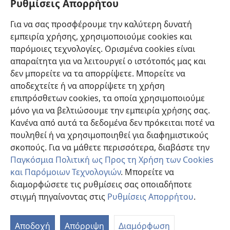
Ρυθμίσεις Απορρήτου
Βοήθεια
Για να σας προσφέρουμε την καλύτερη δυνατή
εμπειρία χρήσης, χρησιμοποιούμε cookies και
Συνεισφορές
(ανοίγει
παρόμοιες τεχνολογίες. Ορισμένα cookies είναι
νέο
απαραίτητα για να λειτουργεί ο ιστότοπός μας και
παράθυρο)
ΔΙΑΔΙΚΤΥΑΚΗ ΒΙΒΛΙΟΘΗΚΗ της Σκοπιάς™
δεν μπορείτε να τα απορρίψετε. Μπορείτε να
(ανοίγει
αποδεχτείτε ή να απορρίψετε τη χρήση
νέο
®
JW Hub
παράθυρο)
επιπρόσθετων cookies, τα οποία χρησιμοποιούμε
(ανοίγει
νέο
μόνο για να βελτιώσουμε την εμπειρία χρήσης σας.
®
JW Library
παράθυρο)
Κανένα από αυτά τα δεδομένα δεν πρόκειται ποτέ να
πουληθεί ή να χρησιμοποιηθεί για διαφημιστικούς
Βιβλιοθήκη της Σκοπιάς
σκοπούς. Για να μάθετε περισσότερα, διαβάστε την
Παγκόσμια Πολιτική ως Προς τη Χρήση των Cookies
και Παρόμοιων Τεχνολογιών
. Μπορείτε να
διαμορφώσετε τις ρυθμίσεις σας οποιαδήποτε
Copyright
© 2026 Watch Tower Bible and Tract Society of Pennsylvania.
στιγμή πηγαίνοντας στις
Ρυθμίσεις Απορρήτου
.
ΟΡΟΙ ΧΡΗΣΗΣ
|
ΠΟΛΙΤΙΚΗ ΑΠΟΡΡΗΤΟΥ
|
ΡΥΘΜΙΣΕΙΣ ΑΠΟΡΡΗΤΟΥ
Αποδοχή
Απόρριψη
Διαμόρφωση