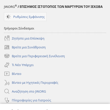
®
JW.ORG
/ ΕΠΙΣΗΜΟΣ ΙΣΤΟΤΟΠΟΣ ΤΩΝ ΜΑΡΤΥΡΩΝ ΤΟΥ ΙΕΧΩΒΑ
Ρυθμίσεις Εμφάνισης
Γρήγοροι Σύνδεσμοι
Ζητήστε μια Επίσκεψη
Βρείτε μια Συνάθροιση
(ανοίγει
νέο
Βρείτε μια Περιφερειακή Συνέλευση
(ανοίγει
παράθυρο)
νέο
Τι Νέο Υπάρχει
παράθυρο)
Βίντεο
Βίντεο με Ηχητικές Περιγραφές
Αναζήτηση στο JW.ORG
Πληροφορίες για Γιατρούς
Πληροφορίες για Επίσημους Φορείς και ΜΜΕ