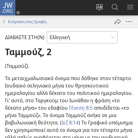
JW.ORG
Σύνδεση
(ανοίγει
Αλλαγή
Αναζήτησ
ΕΜ
νέο
γλώσσας
στο
ΜΕ
Ενόραση στις Γραφές
παράθυρο)
ιστότοπου
JW.ORG
ΔΙΑΒΑΣΤΕ ΣΤΗ(Ν)
Ταμμούζ, 2
(Ταμμούζ).
Το μεταιχμαλωσιακό όνομα που δόθηκε στον τέταρτο
Ιουδαϊκό σεληνιακό μήνα του θρησκευτικού
ημερολογίου αλλά δέκατο του πολιτικού ημερολογίου.
Γι’ αυτό, στο Ταργκούμ του Ιωνάθαν η φράση «το
δέκατο μήνα» του εδαφίου
Γένεση 8:5
αποδίδεται «το
μήνα Ταμμούζ». Το όνομα Ταμμούζ ανήκε σε μια
βαβυλωνιακή θεότητα. (
Ιεζ 8:14
) Το Γραφικό υπόμνημα
δεν χρησιμοποιεί αυτό το όνομα για τον τέταρτο μήνα
αλλά απλώς αναφέρεται στο μήνα με την αριθμητική