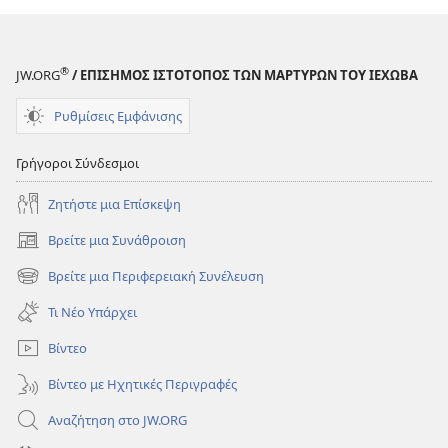
®
JW.ORG
/ ΕΠΙΣΗΜΟΣ ΙΣΤΟΤΟΠΟΣ ΤΩΝ ΜΑΡΤΥΡΩΝ ΤΟΥ ΙΕΧΩΒΑ
Ρυθμίσεις Εμφάνισης
Γρήγοροι Σύνδεσμοι
Ζητήστε μια Επίσκεψη
Βρείτε μια Συνάθροιση
(ανοίγει
νέο
Βρείτε μια Περιφερειακή Συνέλευση
(ανοίγει
παράθυρο)
νέο
Τι Νέο Υπάρχει
παράθυρο)
Βίντεο
Βίντεο με Ηχητικές Περιγραφές
Αναζήτηση στο JW.ORG