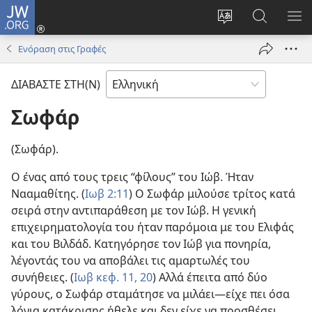
JW.ORG
Σύνδεση
(ανοίγει
Αλλαγή
Αναζήτησ
ΕΜ
νέο
γλώσσας
στο
ΜΕ
Ενόραση στις Γραφές
παράθυρο)
ιστότοπου
JW.ORG
ΔΙΑΒΑΣΤΕ ΣΤΗ(Ν)
Σωφάρ
(Σωφάρ).
Ο ένας από τους τρεις “φίλους” του Ιώβ. Ήταν
Νααμαθίτης. (
Ιωβ 2:11
) Ο Σωφάρ μιλούσε τρίτος κατά
σειρά στην αντιπαράθεση με τον Ιώβ. Η γενική
επιχειρηματολογία του ήταν παρόμοια με του Ελιφάς
και του Βιλδάδ. Κατηγόρησε τον Ιώβ για πονηρία,
λέγοντάς του να αποβάλει τις αμαρτωλές του
συνήθειες. (
Ιωβ κεφ. 11,
20
) Αλλά έπειτα από δύο
γύρους, ο Σωφάρ σταμάτησε να μιλάει—είχε πει όσα
λόγια κατάκρισης ήθελε και δεν είχε να προσθέσει