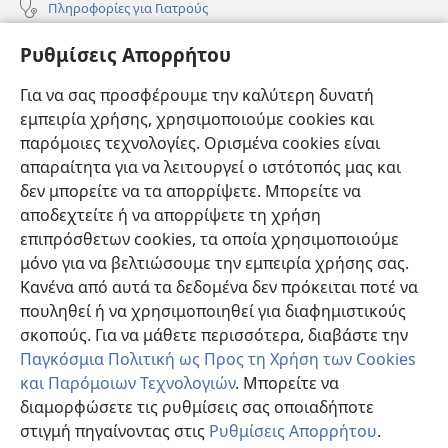
Πληροφορίες για Γιατρούς
Πληροφορίες για Επίσημους Φορείς και ΜΜΕ
Ρυθμίσεις Απορρήτου
Βοήθεια
Για να σας προσφέρουμε την καλύτερη δυνατή
εμπειρία χρήσης, χρησιμοποιούμε cookies και
Συνεισφορές
(ανοίγει
παρόμοιες τεχνολογίες. Ορισμένα cookies είναι
νέο
απαραίτητα για να λειτουργεί ο ιστότοπός μας και
παράθυρο)
ΔΙΑΔΙΚΤΥΑΚΗ ΒΙΒΛΙΟΘΗΚΗ της Σκοπιάς™
δεν μπορείτε να τα απορρίψετε. Μπορείτε να
(ανοίγει
αποδεχτείτε ή να απορρίψετε τη χρήση
νέο
®
JW Hub
παράθυρο)
επιπρόσθετων cookies, τα οποία χρησιμοποιούμε
(ανοίγει
νέο
μόνο για να βελτιώσουμε την εμπειρία χρήσης σας.
®
JW Library
παράθυρο)
Κανένα από αυτά τα δεδομένα δεν πρόκειται ποτέ να
πουληθεί ή να χρησιμοποιηθεί για διαφημιστικούς
Βιβλιοθήκη της Σκοπιάς
σκοπούς. Για να μάθετε περισσότερα, διαβάστε την
Παγκόσμια Πολιτική ως Προς τη Χρήση των Cookies
και Παρόμοιων Τεχνολογιών
. Μπορείτε να
διαμορφώσετε τις ρυθμίσεις σας οποιαδήποτε
Copyright
© 2026 Watch Tower Bible and Tract Society of Pennsylvania.
στιγμή πηγαίνοντας στις
Ρυθμίσεις Απορρήτου
.
ΟΡΟΙ ΧΡΗΣΗΣ
|
ΠΟΛΙΤΙΚΗ ΑΠΟΡΡΗΤΟΥ
|
ΡΥΘΜΙΣΕΙΣ ΑΠΟΡΡΗΤΟΥ