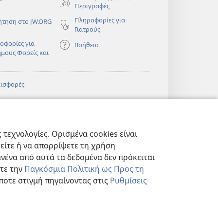
Περιγραφές
Πληροφορίες για
ήτηση στο JW.ORG
Γιατρούς
οφορίες για
Βοήθεια
ημους Φορείς και
εισφορές
)
ΔΙΚΤΥΑΚΗ
®
JW Hub
(ανοίγει
ΛΙΟΘΗΚΗ της
νέο
πιάς™
τεχνολογίες. Ορισμένα cookies είναι
παράθυρο)
)
Βιβλιοθήκη της
®
ibrary
τείτε ή να απορρίψετε τη χρήση
Σκοπιάς
νένα από αυτά τα δεδομένα δεν πρόκειται
στε την
Παγκόσμια Πολιτική ως Προς τη
ποτε στιγμή πηγαίνοντας στις
Ρυθμίσεις
ΗΤΟΥ
|
ΡΥΘΜΙΣΕΙΣ ΑΠΟΡΡΗΤΟΥ