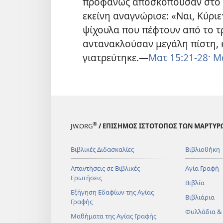
προφανώς αποσκοπούσαν στο ν
εκείνη αναγνώρισε: «Ναι, Κύριε
ψίχουλα που πέφτουν από το τρ
αντανακλούσαν μεγάλη πίστη, 
γιατρεύτηκε.—
Ματ 15:21-28·
Μα
®
JW.ORG
/ ΕΠΙΣΗΜΟΣ ΙΣΤΟΤΟΠΟΣ ΤΩΝ ΜΑΡΤΥΡ
Βιβλικές Διδασκαλίες
Βιβλιοθήκη
Απαντήσεις σε Βιβλικές
Αγία Γραφή
Ερωτήσεις
Βιβλία
Εξήγηση Εδαφίων της Αγίας
Βιβλιάρια
Γραφής
Φυλλάδια &
Μαθήματα της Αγίας Γραφής