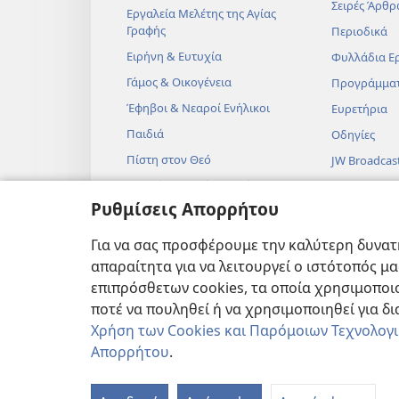
Σειρές Άρθρ
Εργαλεία Μελέτης της Αγίας
Γραφής
Περιοδικά
Ειρήνη & Ευτυχία
Φυλλάδια Ε
Γάμος & Οικογένεια
Προγράμμα
Έφηβοι & Νεαροί Ενήλικοι
Ευρετήρια
Παιδιά
Οδηγίες
Πίστη στον Θεό
JW Broadcas
Επιστήμη & Αγία Γραφή
Βίντεο
Ρυθμίσεις Απορρήτου
Ιστορία & Αγία Γραφή
Μουσική
Ηχητικά Δρ
Για να σας προσφέρουμε την καλύτερη δυνατή
Δραματοποιη
απαραίτητα για να λειτουργεί ο ιστότοπός μ
Αναγνώσεις
επιπρόσθετων cookies, τα οποία χρησιμοποιο
ποτέ να πουληθεί ή να χρησιμοποιηθεί για δ
Χρήση των Cookies και Παρόμοιων Τεχνολογ
Απορρήτου
.
Copyright
© 2026 Watch Tower Bibl