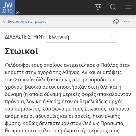
JW.ORG
Σύνδεση
(ανοίγει
Αλλαγή
Αναζήτησ
ΕΜ
νέο
γλώσσας
στο
ΜΕ
Ενόραση στις Γραφές
παράθυρο)
ιστότοπου
JW.ORG
ΔΙΑΒΑΣΤΕ ΣΤΗ(Ν)
Στωικοί
Φιλόσοφοι τους οποίους αντιμετώπισε ο Παύλος όταν
κήρυττε στην αγορά της Αθήνας. Αν και οι απόψεις
των Στωικών άλλαξαν κάπως με την πάροδο του
χρόνου, βασικά αυτοί υποστήριζαν ότι η ύλη και η
δύναμη (η οποία δύναμη μερικές φορές αποκαλούνταν
πρόνοια, λογική ή Θεός) ήταν οι θεμελιώδεις αρχές
του σύμπαντος. Σύμφωνα με τους Στωικούς, τα πάντα,
ακόμη και οι αδυναμίες και οι αρετές, ήταν υλικής
φύσης. Καθώς δεν πίστευαν στον Θεό ως Πρόσωπο,
θεωρούσαν ότι όλα τα πράγματα ήταν μέρος μιας