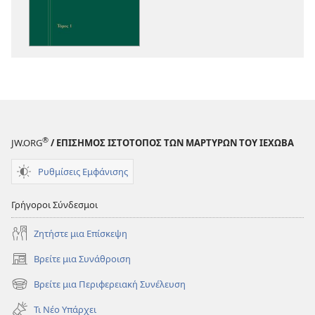
Ενόραση
στις
Γραφές
®
JW.ORG
/ ΕΠΙΣΗΜΟΣ ΙΣΤΟΤΟΠΟΣ ΤΩΝ ΜΑΡΤΥΡΩΝ ΤΟΥ ΙΕΧΩΒΑ
Ρυθμίσεις Εμφάνισης
Γρήγοροι Σύνδεσμοι
Ζητήστε μια Επίσκεψη
Βρείτε μια Συνάθροιση
(ανοίγει
νέο
Βρείτε μια Περιφερειακή Συνέλευση
(ανοίγει
παράθυρο)
νέο
Τι Νέο Υπάρχει