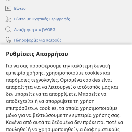
παράθυρο)
Βίντεο
Βίντεο με Ηχητικές Περιγραφές
Αναζήτηση στο JW.ORG
Πληροφορίες για Γιατρούς
Πληροφορίες για Επίσημους Φορείς και ΜΜΕ
Ρυθμίσεις Απορρήτου
Βοήθεια
Για να σας προσφέρουμε την καλύτερη δυνατή
εμπειρία χρήσης, χρησιμοποιούμε cookies και
Συνεισφορές
(ανοίγει
παρόμοιες τεχνολογίες. Ορισμένα cookies είναι
νέο
απαραίτητα για να λειτουργεί ο ιστότοπός μας και
παράθυρο)
ΔΙΑΔΙΚΤΥΑΚΗ ΒΙΒΛΙΟΘΗΚΗ της Σκοπιάς™
δεν μπορείτε να τα απορρίψετε. Μπορείτε να
(ανοίγει
αποδεχτείτε ή να απορρίψετε τη χρήση
νέο
®
JW Hub
παράθυρο)
επιπρόσθετων cookies, τα οποία χρησιμοποιούμε
(ανοίγει
νέο
μόνο για να βελτιώσουμε την εμπειρία χρήσης σας.
®
JW Library
παράθυρο)
Κανένα από αυτά τα δεδομένα δεν πρόκειται ποτέ να
πουληθεί ή να χρησιμοποιηθεί για διαφημιστικούς