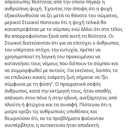
απρόσωπης θεότητας από την οποία πήγαζε η
ανθρώπινη ψυχή. Έχοντας την άποψη ότι η ψυχή
εξακολουθούσε να ζει μετά το θάνατο του σώματος,
μερικοί Στωικοί πίστευαν ότι η ψυχή τελικά θα
καταστρεφόταν με το σύμπαν, ενώ άλλοι ότι στο τέλος
θα απορροφούνταν ξανά από αυτή τη θεότητα. Οι
Στωικοί διατείνονταν ότι για να επιτύχει ο άνθρωπος
τον υπέρτατο στόχο, την ευτυχία, πρέπει να
χρησιμοποιεί τη λογική του προκειμένου να
κατανοήσει τους νόμους που διέπουν το σύμπαν και
να συμμορφωθεί με αυτούς. Για εκείνους, λοιπόν, το
να επιδιώκει κανείς ενάρετη ζωή σήμαινε να “ζει
σύμφωνα με τη φύση”. Ο πραγματικά σοφός
άνθρωπος, κατά την εκτίμησή τους, ήταν απαθής
απέναντι στον πόνο ή στην ηδονή, ανεξάρτητος από
πλούτη ή φτώχεια και τα συναφή. Πίστευαν ότι η
μοίρα ορίζει τις ανθρώπινες υποθέσεις και
θεωρούσαν ότι, αν τα προβλήματα φαίνονταν
ανυπέρβλητα, η αυτοκτονία ήταν αποδεκτή.