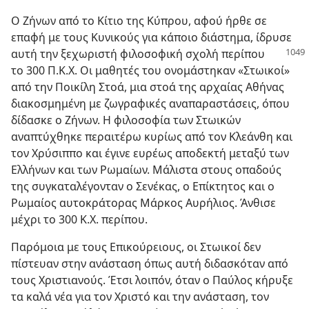
Ο Ζήνων από το Κίτιο της Κύπρου, αφού ήρθε σε
επαφή με τους Κυνικούς για κάποιο διάστημα, ίδρυσε
αυτή την ξεχωριστή φιλοσοφική σχολή περίπου
το 300 Π.Κ.Χ. Οι μαθητές του ονομάστηκαν «Στωικοί»
από την Ποικίλη Στοά, μια στοά της αρχαίας Αθήνας
διακοσμημένη με ζωγραφικές αναπαραστάσεις, όπου
δίδασκε ο Ζήνων. Η φιλοσοφία των Στωικών
αναπτύχθηκε περαιτέρω κυρίως από τον Κλεάνθη και
τον Χρύσιππο και έγινε ευρέως αποδεκτή μεταξύ των
Ελλήνων και των Ρωμαίων. Μάλιστα στους οπαδούς
της συγκαταλέγονταν ο Σενέκας, ο Επίκτητος και ο
Ρωμαίος αυτοκράτορας Μάρκος Αυρήλιος. Άνθισε
μέχρι το 300 Κ.Χ. περίπου.
Παρόμοια με τους Επικούρειους, οι Στωικοί δεν
πίστευαν στην ανάσταση όπως αυτή διδασκόταν από
τους Χριστιανούς. Έτσι λοιπόν, όταν ο Παύλος κήρυξε
τα καλά νέα για τον Χριστό και την ανάσταση, τον