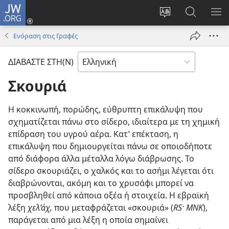
JW.ORG
Σύνδεση
(ανοίγει
Αλλαγή
Αναζήτησ
ΕΜ
νέο
γλώσσας
στο
ΜΕ
Ενόραση στις Γραφές
παράθυρο)
ιστότοπου
JW.ORG
ΔΙΑΒΑΣΤΕ ΣΤΗ(Ν)
Σκουριά
Η κοκκινωπή, πορώδης, εύθρυπτη επικάλυψη που
σχηματίζεται πάνω στο σίδερο, ιδιαίτερα με τη χημική
επίδραση του υγρού αέρα. Κατ’ επέκταση, η
επικάλυψη που δημιουργείται πάνω σε οποιοδήποτε
από διάφορα άλλα μέταλλα λόγω διάβρωσης. Το
σίδερο σκουριάζει, ο χαλκός και το ασήμι λέγεται ότι
διαβρώνονται, ακόμη και το χρυσάφι μπορεί να
προσβληθεί από κάποια οξέα ή στοιχεία. Η εβραϊκή
λέξη
χελ’άχ,
που μεταφράζεται «σκουριά» (
RS· ΜΝΚ
),
παράγεται από μια λέξη η οποία σημαίνει