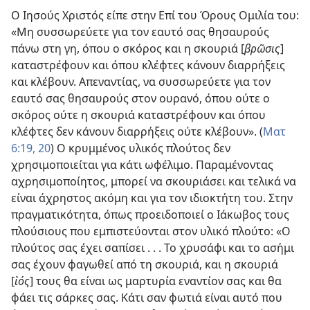
Ο Ιησούς Χριστός είπε στην Επί του Όρους Ομιλία του:
«Μη συσσωρεύετε για τον εαυτό σας θησαυρούς
πάνω στη γη, όπου ο σκόρος και η σκουριά [
βρῶσις
]
καταστρέφουν και όπου κλέφτες κάνουν διαρρήξεις
και κλέβουν. Απεναντίας, να συσσωρεύετε για τον
εαυτό σας θησαυρούς στον ουρανό, όπου ούτε ο
σκόρος ούτε η σκουριά καταστρέφουν και όπου
κλέφτες δεν κάνουν διαρρήξεις ούτε κλέβουν». (
Ματ
6:19, 20
) Ο κρυμμένος υλικός πλούτος δεν
χρησιμοποιείται για κάτι ωφέλιμο. Παραμένοντας
αχρησιμοποίητος, μπορεί να σκουριάσει και τελικά να
είναι άχρηστος ακόμη και για τον ιδιοκτήτη του. Στην
πραγματικότητα, όπως προειδοποιεί ο Ιάκωβος τους
πλούσιους που εμπιστεύονται στον υλικό πλούτο: «Ο
πλούτος σας έχει σαπίσει . . . Το χρυσάφι και το ασήμι
σας έχουν φαγωθεί από τη σκουριά, και η σκουριά
[
ἰός
] τους θα είναι ως μαρτυρία εναντίον σας και θα
φάει τις σάρκες σας. Κάτι σαν φωτιά είναι αυτό που