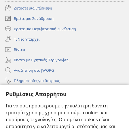
Ζητήστε μια Επίσκεψη
Βρείτε μια Συνάθροιση
(ανοίγει
νέο
Βρείτε μια Περιφερειακή Συνέλευση
(ανοίγει
παράθυρο)
νέο
Τι Νέο Υπάρχει
παράθυρο)
Βίντεο
Βίντεο με Ηχητικές Περιγραφές
Αναζήτηση στο JW.ORG
Πληροφορίες για Γιατρούς
Πληροφορίες για Επίσημους Φορείς και ΜΜΕ
Ρυθμίσεις Απορρήτου
Βοήθεια
Για να σας προσφέρουμε την καλύτερη δυνατή
εμπειρία χρήσης, χρησιμοποιούμε cookies και
Συνεισφορές
(ανοίγει
παρόμοιες τεχνολογίες. Ορισμένα cookies είναι
νέο
απαραίτητα για να λειτουργεί ο ιστότοπός μας και