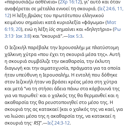
«παρουσιάζω ασθένεια» (
2Χρ 16:12
), γι’ αυτό και όταν
αναφέρεται σε μέταλλα εννοεί τη σκουριά. (
Ιεζ 24:6,
11,
12
) Η λέξη
βρῶσις
του πρωτότυπου ελληνικού
κειμένου σημαίνει κατά κυριολεξία «φάγωμα» (
Ματ
6:19, 20
), ενώ η λέξη
ἰός
σημαίνει και «δηλητήριο» (
Ρω
3:13·
Ιακ 3:8
) και “σκουριά”.—
Ιακ 5:3
.
Ο Ιεζεκιήλ παρέβαλε την Ιερουσαλήμ με πλατύστομη
χάλκινη χύτρα «που έχει τη σκουριά μέσα της». Αυτή
η σκουριά συμβόλιζε την ακαθαρσία, την έκλυτη
διαγωγή και την αιματοχυσία, πράγματα για τα οποία
ήταν υπεύθυνη η Ιερουσαλήμ. Η εντολή που δόθηκε
στον Ιεζεκιήλ ήταν να βράσει κρέας μέσα στη χύτρα
και μετά “να τη στήσει άδεια πάνω στα κάρβουνά της
για να πυρωθεί· και ο χαλκός της θα θερμανθεί και η
ακαθαρσία της θα ρευστοποιηθεί στο μέσο της. Η
σκουριά της ας κατακαεί [και ο χαλκός της να καεί, για
να λιώσει μέσα της η ακαθαρσία της, να κατακαεί η
σκουριά της·
RS
]”.—
Ιεζ 24:3-12
.