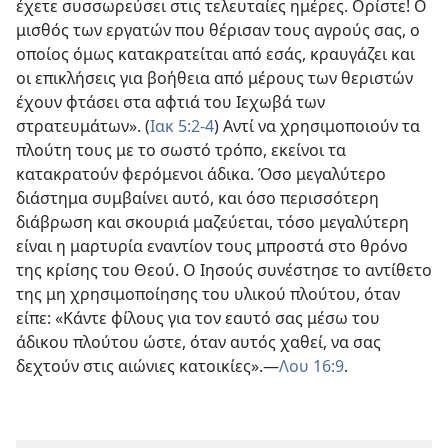
έχετε συσσωρεύσει στις τελευταίες ημέρες. Ορίστε! Ο
μισθός των εργατών που θέρισαν τους αγρούς σας, ο
οποίος όμως κατακρατείται από εσάς, κραυγάζει και
οι επικλήσεις για βοήθεια από μέρους των θεριστών
έχουν φτάσει στα αφτιά του Ιεχωβά των
στρατευμάτων». (
Ιακ 5:2-4
) Αντί να χρησιμοποιούν τα
πλούτη τους με το σωστό τρόπο, εκείνοι τα
κατακρατούν φερόμενοι άδικα. Όσο μεγαλύτερο
διάστημα συμβαίνει αυτό, και όσο περισσότερη
διάβρωση και σκουριά μαζεύεται, τόσο μεγαλύτερη
είναι η μαρτυρία εναντίον τους μπροστά στο θρόνο
της κρίσης του Θεού. Ο Ιησούς συνέστησε το αντίθετο
της μη χρησιμοποίησης του υλικού πλούτου, όταν
είπε: «Κάντε φίλους για τον εαυτό σας μέσω του
άδικου πλούτου ώστε, όταν αυτός χαθεί, να σας
δεχτούν στις αιώνιες κατοικίες».—
Λου 16:9
.