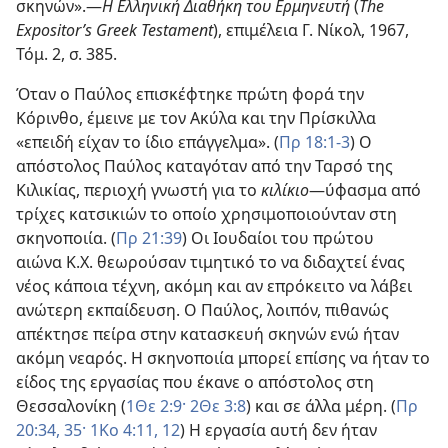
σκηνών».—
Η Ελληνική Διαθήκη του Ερμηνευτή
(
The
Expositor’s Greek Testament
), επιμέλεια Γ. Νίκολ, 1967,
Τόμ. 2, σ. 385.
Όταν ο Παύλος επισκέφτηκε πρώτη φορά την
Κόρινθο, έμεινε με τον Ακύλα και την Πρίσκιλλα
«επειδή είχαν το ίδιο επάγγελμα». (
Πρ 18:1-3
) Ο
απόστολος Παύλος καταγόταν από την Ταρσό της
Κιλικίας, περιοχή γνωστή για το
κιλίκιο
—ύφασμα από
τρίχες κατσικιών το οποίο χρησιμοποιούνταν στη
σκηνοποιία. (
Πρ 21:39
) Οι Ιουδαίοι του πρώτου
αιώνα Κ.Χ. θεωρούσαν τιμητικό το να διδαχτεί ένας
νέος κάποια τέχνη, ακόμη και αν επρόκειτο να λάβει
ανώτερη εκπαίδευση. Ο Παύλος, λοιπόν, πιθανώς
απέκτησε πείρα στην κατασκευή σκηνών ενώ ήταν
ακόμη νεαρός. Η σκηνοποιία μπορεί επίσης να ήταν το
είδος της εργασίας που έκανε ο απόστολος στη
Θεσσαλονίκη (
1Θε 2:9·
2Θε 3:8
) και σε άλλα μέρη. (
Πρ
20:34, 35·
1Κο 4:11, 12
) Η εργασία αυτή δεν ήταν