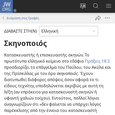
JW.ORG
Σύνδεση
(ανοίγει
Αλλαγή
Αναζήτησ
ΕΜ
νέο
γλώσσας
στο
ΜΕ
Ενόραση στις Γραφές
παράθυρο)
ιστότοπου
JW.ORG
ΔΙΑΒΑΣΤΕ ΣΤΗ(Ν)
Σκηνοποιός
Κατασκευαστής ή επισκευαστής σκηνών. Το
πρωτότυπο ελληνικό κείμενο στο εδάφιο
Πράξεις 18:3
προσδιορίζει το επάγγελμα του Παύλου, του Ακύλα και
της Πρίσκιλλας με τον όρο
σκηνοποιός
. Έχουν
διατυπωθεί διάφορες απόψεις όσον αφορά το τι
είδους τεχνίτης υποδηλώνεται ακριβώς με αυτή τη
λέξη (αν επρόκειτο για κατασκευαστή σκηνών ή
υφαντή χαλιών τοίχου). Εντούτοις, πολλοί λόγιοι
αναγνωρίζουν ότι «δεν φαίνεται να υπάρχει λόγος
παρέκκλισης από την έννοια του κατασκευαστή