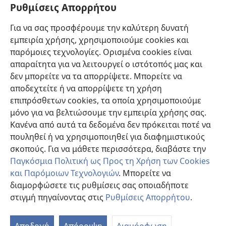
Πληροφορίες για Επίσημους Φορείς και ΜΜΕ
Ρυθμίσεις Απορρήτου
Βοήθεια
Για να σας προσφέρουμε την καλύτερη δυνατή
εμπειρία χρήσης, χρησιμοποιούμε cookies και
Συνεισφορές
(ανοίγει
παρόμοιες τεχνολογίες. Ορισμένα cookies είναι
νέο
απαραίτητα για να λειτουργεί ο ιστότοπός μας και
παράθυρο)
ΔΙΑΔΙΚΤΥΑΚΗ ΒΙΒΛΙΟΘΗΚΗ της Σκοπιάς™
δεν μπορείτε να τα απορρίψετε. Μπορείτε να
(ανοίγει
αποδεχτείτε ή να απορρίψετε τη χρήση
νέο
®
JW Hub
παράθυρο)
επιπρόσθετων cookies, τα οποία χρησιμοποιούμε
(ανοίγει
νέο
μόνο για να βελτιώσουμε την εμπειρία χρήσης σας.
®
JW Library
παράθυρο)
Κανένα από αυτά τα δεδομένα δεν πρόκειται ποτέ να
πουληθεί ή να χρησιμοποιηθεί για διαφημιστικούς
Βιβλιοθήκη της Σκοπιάς
σκοπούς. Για να μάθετε περισσότερα, διαβάστε την
Παγκόσμια Πολιτική ως Προς τη Χρήση των Cookies
και Παρόμοιων Τεχνολογιών
. Μπορείτε να
διαμορφώσετε τις ρυθμίσεις σας οποιαδήποτε
Copyright
© 2026 Watch Tower Bible and Tract Society of Pennsylvania.
στιγμή πηγαίνοντας στις
Ρυθμίσεις Απορρήτου
.
ΟΡΟΙ ΧΡΗΣΗΣ
|
ΠΟΛΙΤΙΚΗ ΑΠΟΡΡΗΤΟΥ
|
ΡΥΘΜΙΣΕΙΣ ΑΠΟΡΡΗΤΟΥ