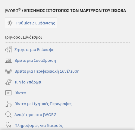
®
JW.ORG
/ ΕΠΙΣΗΜΟΣ ΙΣΤΟΤΟΠΟΣ ΤΩΝ ΜΑΡΤΥΡΩΝ ΤΟΥ ΙΕΧΩΒΑ
Ρυθμίσεις Εμφάνισης
Γρήγοροι Σύνδεσμοι
Ζητήστε μια Επίσκεψη
Βρείτε μια Συνάθροιση
(ανοίγει
νέο
Βρείτε μια Περιφερειακή Συνέλευση
(ανοίγει
παράθυρο)
νέο
Τι Νέο Υπάρχει
παράθυρο)
Βίντεο
Βίντεο με Ηχητικές Περιγραφές
Αναζήτηση στο JW.ORG
Πληροφορίες για Γιατρούς