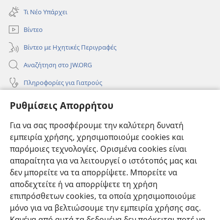
νέο
Τι Νέο Υπάρχει
παράθυρο)
Βίντεο
Βίντεο με Ηχητικές Περιγραφές
Αναζήτηση στο JW.ORG
Πληροφορίες για Γιατρούς
Πληροφορίες για Επίσημους Φορείς και ΜΜΕ
Ρυθμίσεις Απορρήτου
Βοήθεια
Για να σας προσφέρουμε την καλύτερη δυνατή
εμπειρία χρήσης, χρησιμοποιούμε cookies και
Συνεισφορές
(ανοίγει
παρόμοιες τεχνολογίες. Ορισμένα cookies είναι
νέο
απαραίτητα για να λειτουργεί ο ιστότοπός μας και
παράθυρο)
ΔΙΑΔΙΚΤΥΑΚΗ ΒΙΒΛΙΟΘΗΚΗ της Σκοπιάς™
δεν μπορείτε να τα απορρίψετε. Μπορείτε να
(ανοίγει
αποδεχτείτε ή να απορρίψετε τη χρήση
νέο
®
JW Hub
παράθυρο)
επιπρόσθετων cookies, τα οποία χρησιμοποιούμε
(ανοίγει
νέο
μόνο για να βελτιώσουμε την εμπειρία χρήσης σας.
®
JW Library
παράθυρο)
Κανένα από αυτά τα δεδομένα δεν πρόκειται ποτέ να