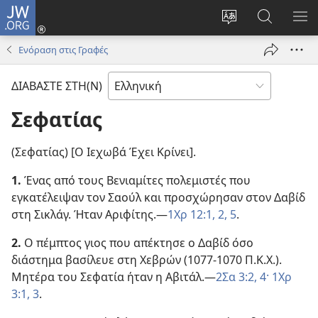
JW.ORG
Σύνδεση
(ανοίγει
Αλλαγή
Αναζήτησ
ΕΜ
νέο
γλώσσας
στο
ΜΕ
Ενόραση στις Γραφές
παράθυρο)
ιστότοπου
JW.ORG
ΔΙΑΒΑΣΤΕ ΣΤΗ(Ν)
Σεφατίας
(Σεφατίας) [Ο Ιεχωβά Έχει Κρίνει].
1.
Ένας από τους Βενιαμίτες πολεμιστές που
εγκατέλειψαν τον Σαούλ και προσχώρησαν στον Δαβίδ
στη Σικλάγ. Ήταν Αριφίτης.—
1Χρ 12:1, 2,
5
.
2.
Ο πέμπτος γιος που απέκτησε ο Δαβίδ όσο
διάστημα βασίλευε στη Χεβρών (1077-1070 Π.Κ.Χ.).
Μητέρα του Σεφατία ήταν η Αβιτάλ.—
2Σα 3:2,
4·
1Χρ
3:1,
3
.