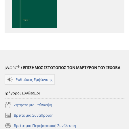
εκδόσεων
Ενόραση
στις
Γραφές
®
JW.ORG
/ ΕΠΙΣΗΜΟΣ ΙΣΤΟΤΟΠΟΣ ΤΩΝ ΜΑΡΤΥΡΩΝ ΤΟΥ ΙΕΧΩΒΑ
Ρυθμίσεις Εμφάνισης
Γρήγοροι Σύνδεσμοι
Ζητήστε μια Επίσκεψη
Βρείτε μια Συνάθροιση
(ανοίγει
νέο
Βρείτε μια Περιφερειακή Συνέλευση
(ανοίγει
παράθυρο)