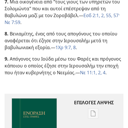
7.
Μια οικογένεια από “τους γιους των υπηρετών του
Σολομώντα” που και αυτοί επέστρεψαν από τη
Βαβυλώνα μαζί με τον Ζοροβάβελ.—
Εσδ 2:1, 2,
55,
57·
Νε 7:59
.
8.
Βενιαμίτης, ένας από τους απογόνους του οποίου
αναφέρεται ότι έζησε στην Ιερουσαλήμ μετά τη
βαβυλωνιακή εξορία.—
1Χρ 9:7, 8
.
9.
Απόγονος του Ιούδα μέσω του Φαρές και πρόγονος
κάποιου ο οποίος έζησε στην Ιερουσαλήμ την εποχή
που ήταν κυβερνήτης ο Νεεμίας.—
Νε 11:1, 2,
4
.
ΕΠΙΛΟΓΕΣ ΛΗΨΗΣ
Επιλογές
λήψης