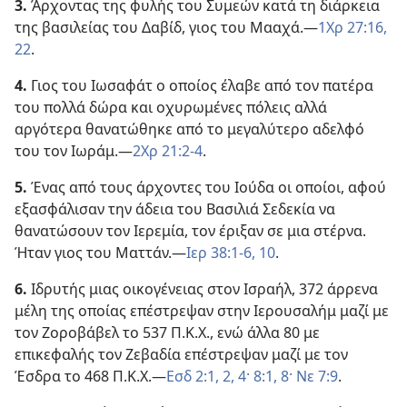
3.
Άρχοντας της φυλής του Συμεών κατά τη διάρκεια
της βασιλείας του Δαβίδ, γιος του Μααχά.—
1Χρ 27:16,
22
.
4.
Γιος του Ιωσαφάτ ο οποίος έλαβε από τον πατέρα
του πολλά δώρα και οχυρωμένες πόλεις αλλά
αργότερα θανατώθηκε από το μεγαλύτερο αδελφό
του τον Ιωράμ.—
2Χρ 21:2-4
.
5.
Ένας από τους άρχοντες του Ιούδα οι οποίοι, αφού
εξασφάλισαν την άδεια του Βασιλιά Σεδεκία να
θανατώσουν τον Ιερεμία, τον έριξαν σε μια στέρνα.
Ήταν γιος του Ματτάν.—
Ιερ 38:1-6,
10
.
6.
Ιδρυτής μιας οικογένειας στον Ισραήλ, 372 άρρενα
μέλη της οποίας επέστρεψαν στην Ιερουσαλήμ μαζί με
τον Ζοροβάβελ το 537 Π.Κ.Χ., ενώ άλλα 80 με
επικεφαλής τον Ζεβαδία επέστρεψαν μαζί με τον
Έσδρα το 468 Π.Κ.Χ.—
Εσδ 2:1, 2,
4·
8:1,
8·
Νε 7:9
.