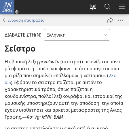
JW.ORG
Σύνδεση
(ανοίγει
Αλλαγή
Αναζήτησ
ΕΜ
νέο
γλώσσας
στο
ΜΕ
Ενόραση στις Γραφές
παράθυρο)
ιστότοπου
JW.ORG
ΔΙΑΒΑΣΤΕ ΣΤΗ(Ν)
Σείστρο
Η εβραϊκή λέξη
μενα‛αν‛ίμ
(σείστρα) εμφανίζεται μόνο
μία φορά στη Γραφή και φαίνεται ότι παράγεται από
μια ρίζα που σημαίνει «πάλλομαι» ή «σείομαι». (
2Σα
6:5
) Εφόσον το σείστρο παίζεται με αυτόν το
χαρακτηριστικό τρόπο, όπως παίζεται η
κουδουνίστρα, πολλοί λεξικογράφοι και ιστορικοί της
μουσικής υποστηρίζουν αυτή την απόδοση, την οποία
έχουν υιοθετήσει και αρκετοί μεταφραστές της Αγίας
Γραφής.—
Ro· Vg· ΜΝΚ· ΒΑΜ.
Το σείστρο αποτελούνταν γενικά από ένα μικρό,