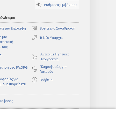
Ρυθμίσεις Εμφάνισης
Σύνδεσμοι
στε μια Επίσκεψη
Βρείτε μια Συνάθροιση
(ανοίγει
νέο
ε μια
Τι Νέο Υπάρχει
παράθυρο)
φερειακή
λευση
)
Βίντεο με Ηχητικές
ο
Περιγραφές
Πληροφορίες για
ήτηση στο JW.ORG
Γιατρούς
οφορίες για
Βοήθεια
ημους Φορείς και
εισφορές
)
ΔΙΚΤΥΑΚΗ
®
JW Hub