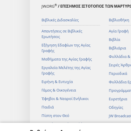
®
JW.ORG
/ ΕΠΙΣΗΜΟΣ ΙΣΤΟΤΟΠΟΣ ΤΩΝ ΜΑΡΤΥΡ
Βιβλικές Διδασκαλίες
Βιβλιοθήκη
Απαντήσεις σε Βιβλικές
Αγία Γραφή
Ερωτήσεις
Βιβλία
Εξήγηση Εδαφίων της Αγίας
Βιβλιάρια
Γραφής
Φυλλάδια &
Μαθήματα της Αγίας Γραφής
Σειρές Άρθρ
Εργαλεία Μελέτης της Αγίας
Γραφής
Περιοδικά
Ειρήνη & Ευτυχία
Φυλλάδια Ε
Γάμος & Οικογένεια
Προγράμμα
Έφηβοι & Νεαροί Ενήλικοι
Ευρετήρια
Παιδιά
Οδηγίες
Πίστη στον Θεό
JW Broadcas
Επιστήμη & Αγία Γραφή
Βίντεο