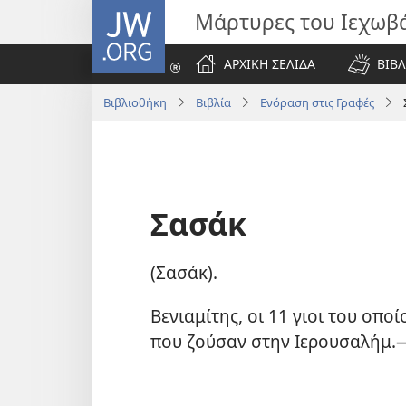
JW.ORG
Μάρτυρες του Ιεχωβ
ΑΡΧΙΚΗ ΣΕΛΙΔΑ
ΒΙΒΛ
Βιβλιοθήκη
Βιβλία
Ενόραση στις Γραφές
Σασάκ
(Σασάκ).
Βενιαμίτης, οι 11 γιοι του οπ
που ζούσαν στην Ιερουσαλήμ.