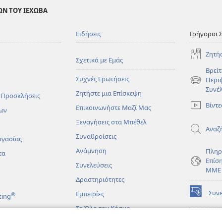
ΩΝ ΤΟΥ ΙΕΧΩΒΑ
Ειδήσεις
Γρήγοροι 
Ζητή
Σχετικά με Εμάς
Βρείτ
Συχνές Ερωτήσεις
Περι
(ανοίγει
Συνέ
Ζητήστε μια Επίσκεψη
νέο
 Προσκλήσεις
παράθυρο
Βίντε
Επικοινωνήστε Μαζί Μας
ων
Ξεναγήσεις στα Μπέθελ
Αναζ
Συναθροίσεις
ργασίας
Ανάμνηση
Πληρ
τα
Επίσ
Συνελεύσεις
ΜΜΕ
Δραστηριότητες
Συν
Εμπειρίες
®
ting
(ανοίγει
νέο
Σε Όλο τον Κόσμο
παράθυρο
ΔΙΑ