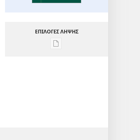
ΕΠΙΛΟΓΕΣ ΛΗΨΗΣ
Επιλογές
λήψης
εκδόσεων
Ενόραση
στις
Γραφές