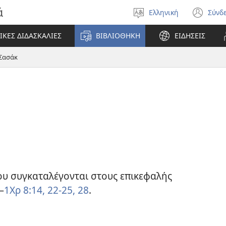
ά
Ελληνική
Σύνδ
Επιλέξτε
(αν
γλώσσα
νέο
ΙΚΕΣ ΔΙΔΑΣΚΑΛΙΕΣ
ΒΙΒΛΙΟΘΗΚΗ
ΕΙΔΗΣΕΙΣ
πα
Σασάκ
οίου συγκαταλέγονται στους επικεφαλής
—
1Χρ 8:14,
22-25,
28
.