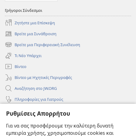
Γρήγοροι Σύνδεσμοι
Ζητήστε μια Επίσκεψη
Βρείτε μια Συνάθροιση
(ανοίγει
νέο
Βρείτε μια Περιφερειακή Συνέλευση
(ανοίγει
παράθυρο)
νέο
Τι Νέο Υπάρχει
παράθυρο)
Βίντεο
Βίντεο με Ηχητικές Περιγραφές
Αναζήτηση στο JW.ORG
Πληροφορίες για Γιατρούς
Πληροφορίες για Επίσημους Φορείς και ΜΜΕ
Ρυθμίσεις Απορρήτου
Βοήθεια
Για να σας προσφέρουμε την καλύτερη δυνατή
εμπειρία χρήσης, χρησιμοποιούμε cookies και