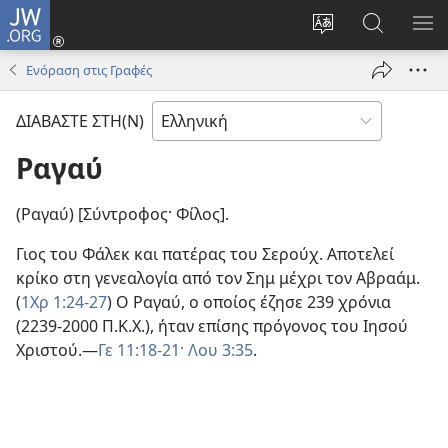
JW.ORG
Σύνδεση
(ανοίγει
Αλλαγή
Αναζήτησ
ΕΜ
νέο
γλώσσας
στο
ΜΕ
Ενόραση στις Γραφές
παράθυρο)
ιστότοπου
JW.ORG
ΔΙΑΒΑΣΤΕ ΣΤΗ(Ν)
Ραγαύ
(Ραγαύ) [Σύντροφος· Φίλος].
Γιος του Φάλεκ και πατέρας του Σερούχ. Αποτελεί
κρίκο στη γενεαλογία από τον Σημ μέχρι τον Αβραάμ.
(
1Χρ 1:24-27
) Ο Ραγαύ, ο οποίος έζησε 239 χρόνια
(2239-2000 Π.Κ.Χ.), ήταν επίσης πρόγονος του Ιησού
Χριστού.—
Γε 11:18-21·
Λου 3:35
.