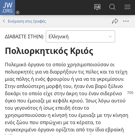
JW.ORG
Σύνδεση
(ανοίγει
Αλλαγή
Αναζήτησ
ΕΜ
νέο
γλώσσας
στο
ΜΕ
Ενόραση στις Γραφές
παράθυρο)
ιστότοπου
JW.ORG
ΔΙΑΒΑΣΤΕ ΣΤΗ(Ν)
Πολιορκητικός Κριός
Πολεμικό όργανο το οποίο χρησιμοποιούσαν οι
πολιορκητές για να διαρρήξουν τις πύλες και τα τείχη
μιας πόλης ή ενός φρουρίου ή για να τα γκρεμίσουν.
Στην απλούστερη μορφή του, ήταν ένα βαρύ ξύλινο
δοκάρι
το οποίο είχε στην άκρη του έναν σιδερένιο
όγκο που έμοιαζε με κεφάλι κριού. Ίσως λόγω αυτού
του γεγονότος ή ίσως επειδή όταν το
χρησιμοποιούσαν η κίνησή του έμοιαζε με την κίνηση
ενός ζώου που σπρώχνει με τα κέρατα, το
συγκεκριμένο όργανο ορίζεται από την ίδια εβραϊκή