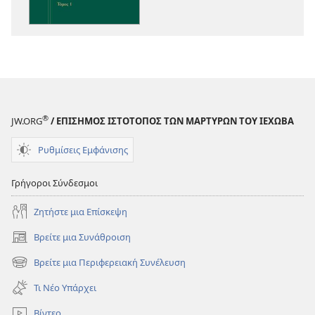
Γραφές
®
JW.ORG
/ ΕΠΙΣΗΜΟΣ ΙΣΤΟΤΟΠΟΣ ΤΩΝ ΜΑΡΤΥΡΩΝ ΤΟΥ ΙΕΧΩΒΑ
Ρυθμίσεις Εμφάνισης
Γρήγοροι Σύνδεσμοι
Ζητήστε μια Επίσκεψη
Βρείτε μια Συνάθροιση
(ανοίγει
νέο
Βρείτε μια Περιφερειακή Συνέλευση
(ανοίγει
παράθυρο)
νέο
Τι Νέο Υπάρχει
παράθυρο)
Βίντεο