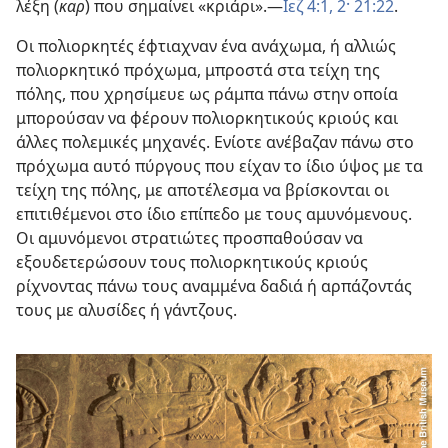
λέξη (
καρ
) που σημαίνει «κριάρι».—
Ιεζ 4:1, 2·
21:22
.
Οι πολιορκητές έφτιαχναν ένα ανάχωμα, ή αλλιώς
πολιορκητικό πρόχωμα, μπροστά στα τείχη της
πόλης, που χρησίμευε ως ράμπα πάνω στην οποία
μπορούσαν να φέρουν πολιορκητικούς κριούς και
άλλες πολεμικές μηχανές. Ενίοτε ανέβαζαν πάνω στο
πρόχωμα αυτό πύργους που είχαν το ίδιο ύψος με τα
τείχη της πόλης, με αποτέλεσμα να βρίσκονται οι
επιτιθέμενοι στο ίδιο επίπεδο με τους αμυνόμενους.
Οι αμυνόμενοι στρατιώτες προσπαθούσαν να
εξουδετερώσουν τους πολιορκητικούς κριούς
ρίχνοντας πάνω τους αναμμένα δαδιά ή αρπάζοντάς
τους με αλυσίδες ή γάντζους.