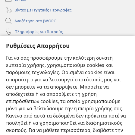
Βίντεο με Ηχητικές Περιγραφές
Αναζήτηση στο JW.ORG
Πληροφορίες για Γιατρούς
Πληροφορίες για Επίσημους Φορείς και ΜΜΕ
Ρυθμίσεις Απορρήτου
Βοήθεια
Για να σας προσφέρουμε την καλύτερη δυνατή
εμπειρία χρήσης, χρησιμοποιούμε cookies και
Συνεισφορές
(ανοίγει
παρόμοιες τεχνολογίες. Ορισμένα cookies είναι
νέο
απαραίτητα για να λειτουργεί ο ιστότοπός μας και
παράθυρο)
ΔΙΑΔΙΚΤΥΑΚΗ ΒΙΒΛΙΟΘΗΚΗ της Σκοπιάς™
δεν μπορείτε να τα απορρίψετε. Μπορείτε να
(ανοίγει
αποδεχτείτε ή να απορρίψετε τη χρήση
νέο
®
JW Hub
παράθυρο)
επιπρόσθετων cookies, τα οποία χρησιμοποιούμε
(ανοίγει
νέο
μόνο για να βελτιώσουμε την εμπειρία χρήσης σας.
®
JW Library
παράθυρο)
Κανένα από αυτά τα δεδομένα δεν πρόκειται ποτέ να
πουληθεί ή να χρησιμοποιηθεί για διαφημιστικούς
Βιβλιοθήκη της Σκοπιάς
σκοπούς. Για να μάθετε περισσότερα, διαβάστε την