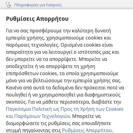
Πληροφορίες για Γιατρούς
Πληροφορίες για Επίσημους Φορείς και ΜΜΕ
Ρυθμίσεις Απορρήτου
Βοήθεια
Για να σας προσφέρουμε την καλύτερη δυνατή
εμπειρία χρήσης, χρησιμοποιούμε cookies και
Συνεισφορές
(ανοίγει
παρόμοιες τεχνολογίες. Ορισμένα cookies είναι
νέο
απαραίτητα για να λειτουργεί ο ιστότοπός μας και
παράθυρο)
ΔΙΑΔΙΚΤΥΑΚΗ ΒΙΒΛΙΟΘΗΚΗ της Σκοπιάς™
δεν μπορείτε να τα απορρίψετε. Μπορείτε να
(ανοίγει
αποδεχτείτε ή να απορρίψετε τη χρήση
νέο
®
JW Hub
παράθυρο)
επιπρόσθετων cookies, τα οποία χρησιμοποιούμε
(ανοίγει
νέο
μόνο για να βελτιώσουμε την εμπειρία χρήσης σας.
®
JW Library
παράθυρο)
Κανένα από αυτά τα δεδομένα δεν πρόκειται ποτέ να
πουληθεί ή να χρησιμοποιηθεί για διαφημιστικούς
Βιβλιοθήκη της Σκοπιάς
σκοπούς. Για να μάθετε περισσότερα, διαβάστε την
Παγκόσμια Πολιτική ως Προς τη Χρήση των Cookies
και Παρόμοιων Τεχνολογιών
. Μπορείτε να
διαμορφώσετε τις ρυθμίσεις σας οποιαδήποτε
Copyright
© 2026 Watch Tower Bible and Tract Society of Pennsylvania.
στιγμή πηγαίνοντας στις
Ρυθμίσεις Απορρήτου
.