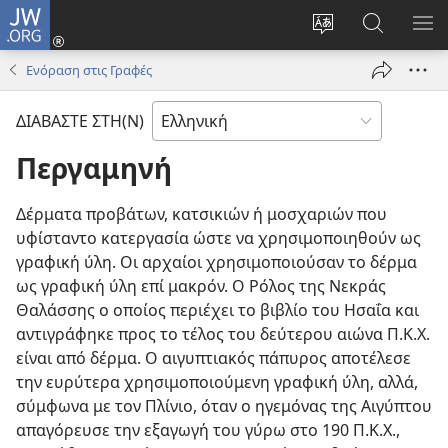
JW.ORG
Σύνδεση
(ανοίγει
Αλλαγή
Αναζήτησ
ΕΜ
νέο
γλώσσας
στο
ΜΕ
Ενόραση στις Γραφές
παράθυρο)
ιστότοπου
JW.ORG
ΔΙΑΒΑΣΤΕ ΣΤΗ(Ν)
Περγαμηνή
Δέρματα προβάτων, κατσικιών ή μοσχαριών που
υφίσταντο κατεργασία ώστε να χρησιμοποιηθούν ως
γραφική ύλη. Οι αρχαίοι χρησιμοποιούσαν το δέρμα
ως γραφική ύλη επί μακρόν. Ο Ρόλος της Νεκράς
Θαλάσσης ο οποίος περιέχει το βιβλίο του Ησαΐα και
αντιγράφηκε προς το τέλος του δεύτερου αιώνα Π.Κ.Χ.
είναι από δέρμα. Ο αιγυπτιακός πάπυρος αποτέλεσε
την ευρύτερα χρησιμοποιούμενη γραφική ύλη, αλλά,
σύμφωνα με τον Πλίνιο, όταν ο ηγεμόνας της Αιγύπτου
απαγόρευσε την εξαγωγή του γύρω στο 190 Π.Κ.Χ.,