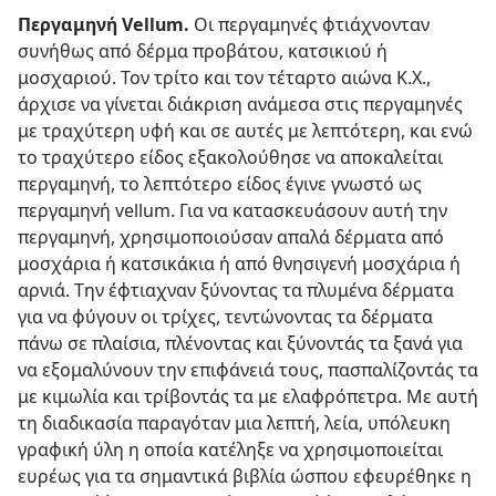
Περγαμηνή Vellum.
Οι περγαμηνές φτιάχνονταν
συνήθως από δέρμα προβάτου, κατσικιού ή
μοσχαριού. Τον τρίτο και τον τέταρτο αιώνα Κ.Χ.,
άρχισε να γίνεται διάκριση ανάμεσα στις περγαμηνές
με τραχύτερη υφή και σε αυτές με λεπτότερη, και ενώ
το τραχύτερο είδος εξακολούθησε να αποκαλείται
περγαμηνή, το λεπτότερο είδος έγινε γνωστό ως
περγαμηνή vellum. Για να κατασκευάσουν αυτή την
περγαμηνή, χρησιμοποιούσαν απαλά δέρματα από
μοσχάρια ή κατσικάκια ή από θνησιγενή μοσχάρια ή
αρνιά. Την έφτιαχναν ξύνοντας τα πλυμένα δέρματα
για να φύγουν οι τρίχες, τεντώνοντας τα δέρματα
πάνω σε πλαίσια, πλένοντας και ξύνοντάς τα ξανά για
να εξομαλύνουν την επιφάνειά τους, πασπαλίζοντάς τα
με κιμωλία και τρίβοντάς τα με ελαφρόπετρα. Με αυτή
τη διαδικασία παραγόταν μια λεπτή, λεία, υπόλευκη
γραφική ύλη η οποία κατέληξε να χρησιμοποιείται
ευρέως για τα σημαντικά βιβλία ώσπου εφευρέθηκε η