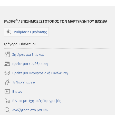
®
JW.ORG
/ ΕΠΙΣΗΜΟΣ ΙΣΤΟΤΟΠΟΣ ΤΩΝ ΜΑΡΤΥΡΩΝ ΤΟΥ ΙΕΧΩΒΑ
Ρυθμίσεις Εμφάνισης
Γρήγοροι Σύνδεσμοι
Ζητήστε μια Επίσκεψη
Βρείτε μια Συνάθροιση
(ανοίγει
νέο
Βρείτε μια Περιφερειακή Συνέλευση
(ανοίγει
παράθυρο)
νέο
Τι Νέο Υπάρχει
παράθυρο)
Βίντεο
Βίντεο με Ηχητικές Περιγραφές
Αναζήτηση στο JW.ORG