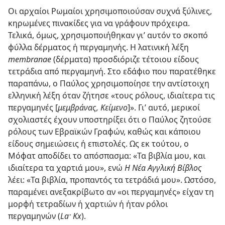
Οι αρχαίοι Ρωμαίοι χρησιμοποιούσαν συχνά ξύλινες,
κηρωμένες πινακίδες για να γράφουν πρόχειρα.
Τελικά, όμως, χρησιμοποιήθηκαν γι’ αυτόν το σκοπό
φύλλα δέρματος ή περγαμηνής. Η λατινική λέξη
membranae
(δέρματα) προσδιόριζε τέτοιου είδους
τετράδια από περγαμηνή. Στο εδάφιο που παρατέθηκε
παραπάνω, ο Παύλος χρησιμοποίησε την αντίστοιχη
ελληνική λέξη όταν ζήτησε «τους ρόλους, ιδιαίτερα τις
περγαμηνές [
μεμβράνας, Κείμενο
]». Γι’ αυτό, μερικοί
σχολιαστές έχουν υποστηρίξει ότι ο Παύλος ζητούσε
ρόλους των Εβραϊκών Γραφών, καθώς και κάποιου
είδους σημειώσεις ή επιστολές. Ως εκ τούτου, ο
Μόφατ αποδίδει το απόσπασμα: «Τα βιβλία μου, και
ιδιαίτερα τα χαρτιά μου», ενώ
Η Νέα Αγγλική Βίβλος
λέει: «Τα βιβλία, προπαντός τα τετράδιά μου». Ωστόσο,
παραμένει ανεξακρίβωτο αν «οι περγαμηνές» είχαν τη
μορφή τετραδίων ή χαρτιών ή ήταν ρόλοι
περγαμηνών (
La· Kx
).