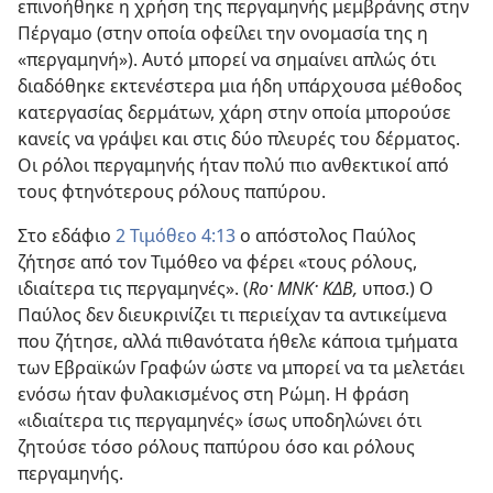
επινοήθηκε η χρήση της περγαμηνής μεμβράνης στην
Πέργαμο (στην οποία οφείλει την ονομασία της η
«περγαμηνή»). Αυτό μπορεί να σημαίνει απλώς ότι
διαδόθηκε εκτενέστερα μια ήδη υπάρχουσα μέθοδος
κατεργασίας δερμάτων, χάρη στην οποία μπορούσε
κανείς να γράψει και στις δύο πλευρές του δέρματος.
Οι ρόλοι περγαμηνής ήταν πολύ πιο ανθεκτικοί από
τους φτηνότερους ρόλους παπύρου.
Στο εδάφιο
2 Τιμόθεο 4:13
ο απόστολος Παύλος
ζήτησε από τον Τιμόθεο να φέρει «τους ρόλους,
ιδιαίτερα τις περγαμηνές». (
Ro· ΜΝΚ· ΚΔΒ,
υποσ.) Ο
Παύλος δεν διευκρινίζει τι περιείχαν τα αντικείμενα
που ζήτησε, αλλά πιθανότατα ήθελε κάποια τμήματα
των Εβραϊκών Γραφών ώστε να μπορεί να τα μελετάει
ενόσω ήταν φυλακισμένος στη Ρώμη. Η φράση
«ιδιαίτερα τις περγαμηνές» ίσως υποδηλώνει ότι
ζητούσε τόσο ρόλους παπύρου όσο και ρόλους
περγαμηνής.