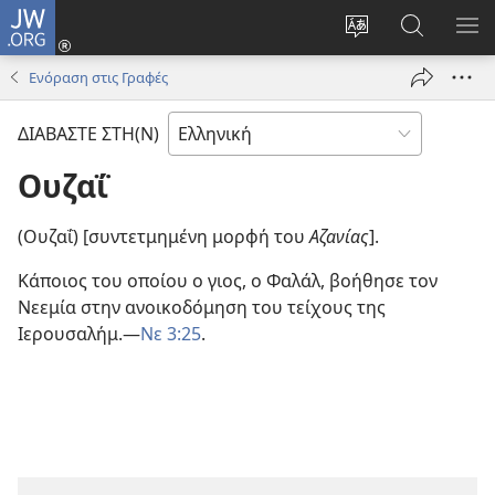
JW.ORG
Σύνδεση
(ανοίγει
Αλλαγή
Αναζήτησ
ΕΜ
νέο
γλώσσας
στο
ΜΕ
Ενόραση στις Γραφές
παράθυρο)
ιστότοπου
JW.ORG
ΔΙΑΒΑΣΤΕ ΣΤΗ(Ν)
Ουζαΐ
(Ουζαΐ) [συντετμημένη μορφή του
Αζανίας
].
Κάποιος του οποίου ο γιος, ο Φαλάλ, βοήθησε τον
Νεεμία στην ανοικοδόμηση του τείχους της
Ιερουσαλήμ.—
Νε 3:25
.