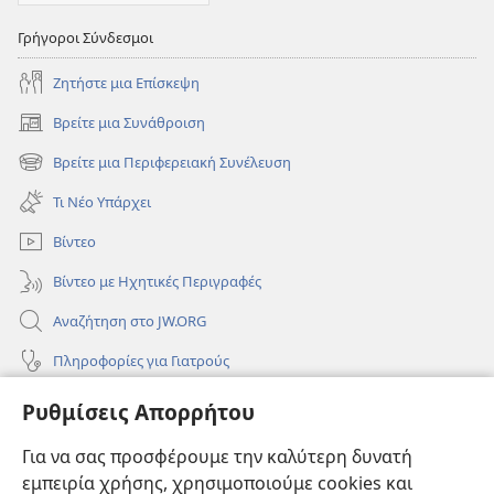
Γρήγοροι Σύνδεσμοι
Ζητήστε μια Επίσκεψη
Βρείτε μια Συνάθροιση
(ανοίγει
νέο
Βρείτε μια Περιφερειακή Συνέλευση
(ανοίγει
παράθυρο)
νέο
Τι Νέο Υπάρχει
παράθυρο)
Βίντεο
Βίντεο με Ηχητικές Περιγραφές
Αναζήτηση στο JW.ORG
Πληροφορίες για Γιατρούς
Πληροφορίες για Επίσημους Φορείς και ΜΜΕ
Ρυθμίσεις Απορρήτου
Βοήθεια
Για να σας προσφέρουμε την καλύτερη δυνατή
εμπειρία χρήσης, χρησιμοποιούμε cookies και