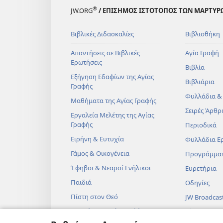
®
JW.ORG
/ ΕΠΙΣΗΜΟΣ ΙΣΤΟΤΟΠΟΣ ΤΩΝ ΜΑΡΤΥΡ
Βιβλικές Διδασκαλίες
Βιβλιοθήκη
Απαντήσεις σε Βιβλικές
Αγία Γραφή
Ερωτήσεις
Βιβλία
Εξήγηση Εδαφίων της Αγίας
Βιβλιάρια
Γραφής
Φυλλάδια &
Μαθήματα της Αγίας Γραφής
Σειρές Άρθρ
Εργαλεία Μελέτης της Αγίας
Γραφής
Περιοδικά
Ειρήνη & Ευτυχία
Φυλλάδια Ε
Γάμος & Οικογένεια
Προγράμμα
Έφηβοι & Νεαροί Ενήλικοι
Ευρετήρια
Παιδιά
Οδηγίες
Πίστη στον Θεό
JW Broadcas
Επιστήμη & Αγία Γραφή
Βίντεο