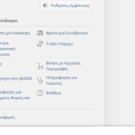
Ρυθμίσεις Εμφάνισης
Σύνδεσμοι
στε μια Επίσκεψη
Βρείτε μια Συνάθροιση
(ανοίγει
νέο
ε μια
Τι Νέο Υπάρχει
παράθυρο)
φερειακή
λευση
)
Βίντεο με Ηχητικές
ο
Περιγραφές
Πληροφορίες για
ήτηση στο JW.ORG
Γιατρούς
οφορίες για
Βοήθεια
ημους Φορείς και
εισφορές
)
ΔΙΚΤΥΑΚΗ
®
JW Hub