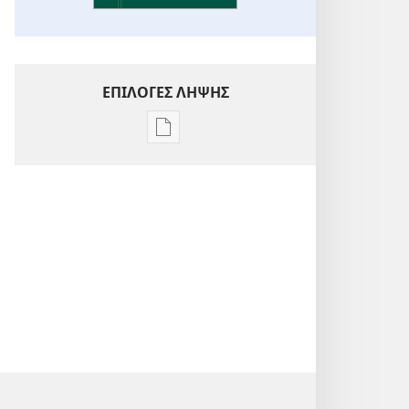
ΕΠΙΛΟΓΕΣ ΛΗΨΗΣ
Επιλογές
λήψης
εκδόσεων
Ενόραση
στις
Γραφές