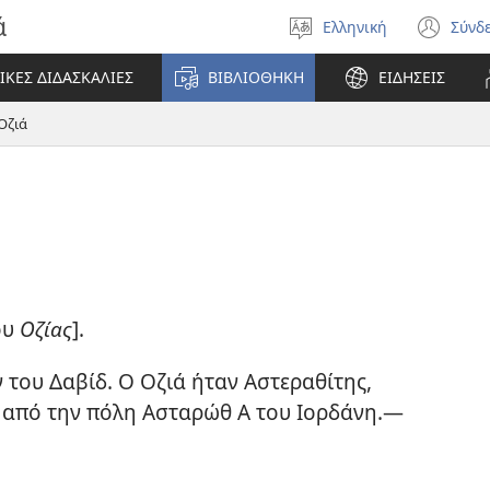
ά
Ελληνική
Σύνδ
Επιλέξτε
(αν
γλώσσα
νέο
ΙΚΕΣ ΔΙΔΑΣΚΑΛΙΕΣ
ΒΙΒΛΙΟΘΗΚΗ
ΕΙΔΗΣΕΙΣ
πα
Οζιά
ου
Οζίας
].
του Δαβίδ. Ο Οζιά ήταν Αστεραθίτης,
 από την πόλη Ασταρώθ Α του Ιορδάνη.—