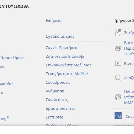
ΩΝ ΤΟΥ ΙΕΧΩΒΑ
Ειδήσεις
Γρήγοροι 
Ζητή
Σχετικά με Εμάς
Βρείτ
Συχνές Ερωτήσεις
Περι
(ανοίγει
Συνέ
Ζητήστε μια Επίσκεψη
νέο
 Προσκλήσεις
παράθυρο
Βίντε
Επικοινωνήστε Μαζί Μας
ων
Ξεναγήσεις στα Μπέθελ
Αναζ
Συναθροίσεις
ργασίας
Ανάμνηση
Πληρ
τα
Επίσ
Συνελεύσεις
ΜΜΕ
Δραστηριότητες
Συν
Εμπειρίες
®
ting
(ανοίγει
νέο
Σε Όλο τον Κόσμο
παράθυρο
ΔΙΑ