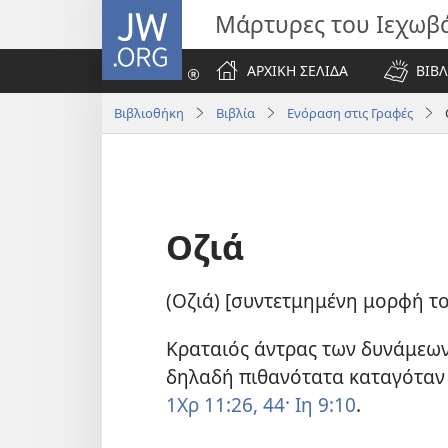
JW.ORG
Μάρτυρες του Ιεχωβ
ΑΡΧΙΚΗ ΣΕΛΙΔΑ
ΒΙΒΛ
Βιβλιοθήκη
Βιβλία
Ενόραση στις Γραφές
Οζιά
(Οζιά) [συντετμημένη μορφή τ
Κραταιός άντρας των δυνάμεων 
δηλαδή πιθανότατα καταγόταν
1Χρ 11:26,
44·
Ιη 9:10
.