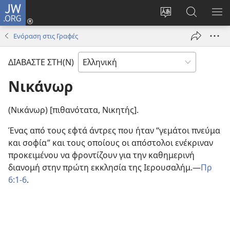
JW.ORG
Σύνδεση
(ανοίγει
Αλλαγή
Αναζήτησ
ΕΜ
νέο
γλώσσας
στο
ΜΕ
Ενόραση στις Γραφές
παράθυρο)
ιστότοπου
JW.ORG
ΔΙΑΒΑΣΤΕ ΣΤΗ(Ν)
Νικάνωρ
(Νικάνωρ) [πιθανότατα, Νικητής].
Ένας από τους εφτά άντρες που ήταν “γεμάτοι πνεύμα
και σοφία” και τους οποίους οι απόστολοι ενέκριναν
προκειμένου να φροντίζουν για την καθημερινή
διανομή στην πρώτη εκκλησία της Ιερουσαλήμ.—
Πρ
6:1-6
.