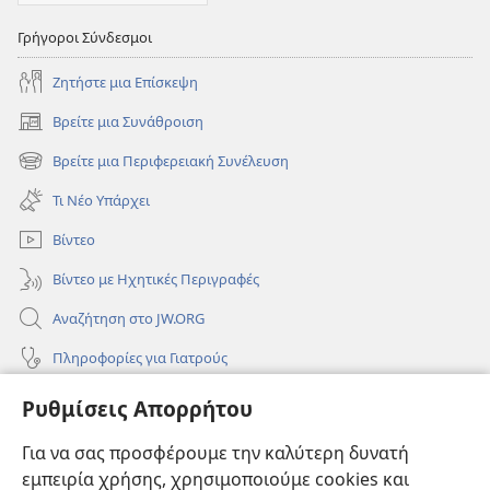
Γρήγοροι Σύνδεσμοι
Ζητήστε μια Επίσκεψη
Βρείτε μια Συνάθροιση
(ανοίγει
νέο
Βρείτε μια Περιφερειακή Συνέλευση
(ανοίγει
παράθυρο)
νέο
Τι Νέο Υπάρχει
παράθυρο)
Βίντεο
Βίντεο με Ηχητικές Περιγραφές
Αναζήτηση στο JW.ORG
Πληροφορίες για Γιατρούς
Πληροφορίες για Επίσημους Φορείς και ΜΜΕ
Ρυθμίσεις Απορρήτου
Βοήθεια
Για να σας προσφέρουμε την καλύτερη δυνατή
εμπειρία χρήσης, χρησιμοποιούμε cookies και