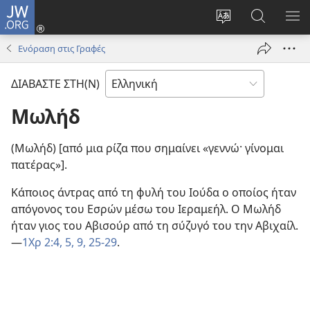
JW.ORG
Σύνδεση
(ανοίγει
Αλλαγή
Αναζήτησ
ΕΜ
νέο
γλώσσας
στο
ΜΕ
Ενόραση στις Γραφές
παράθυρο)
ιστότοπου
JW.ORG
ΔΙΑΒΑΣΤΕ ΣΤΗ(Ν)
Μωλήδ
(Μωλήδ) [από μια ρίζα που σημαίνει «γεννώ· γίνομαι
πατέρας»].
Κάποιος άντρας από τη φυλή του Ιούδα ο οποίος ήταν
απόγονος του Εσρών μέσω του Ιεραμεήλ. Ο Μωλήδ
ήταν γιος του Αβισούρ από τη σύζυγό του την Αβιχαίλ.
—
1Χρ 2:4, 5,
9,
25-29
.