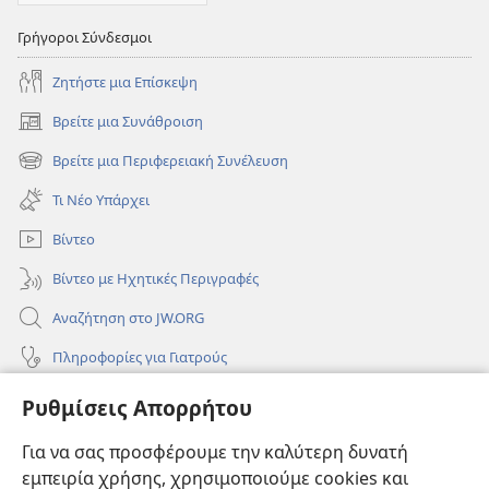
Γρήγοροι Σύνδεσμοι
Ζητήστε μια Επίσκεψη
Βρείτε μια Συνάθροιση
(ανοίγει
νέο
Βρείτε μια Περιφερειακή Συνέλευση
(ανοίγει
παράθυρο)
νέο
Τι Νέο Υπάρχει
παράθυρο)
Βίντεο
Βίντεο με Ηχητικές Περιγραφές
Αναζήτηση στο JW.ORG
Πληροφορίες για Γιατρούς
Πληροφορίες για Επίσημους Φορείς και ΜΜΕ
Ρυθμίσεις Απορρήτου
Βοήθεια
Για να σας προσφέρουμε την καλύτερη δυνατή
εμπειρία χρήσης, χρησιμοποιούμε cookies και