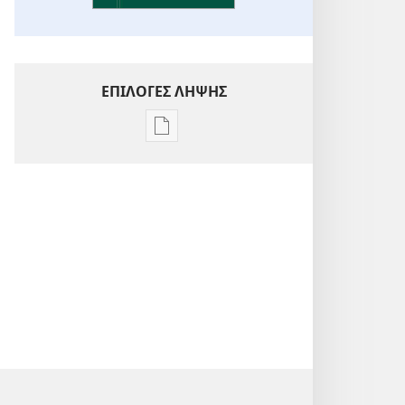
ΕΠΙΛΟΓΕΣ ΛΗΨΗΣ
Επιλογές
λήψης
εκδόσεων
Ενόραση
στις
Γραφές