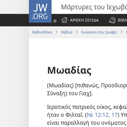
JW.ORG
Μάρτυρες του Ιεχωβ
ΑΡΧΙΚΗ ΣΕΛΙΔΑ
ΒΙΒΛ
Βιβλιοθήκη
Βιβλία
Ενόραση στις Γραφές
Μωαδίας
(Μωαδίας) [πιθανώς, Προσδιορι
Σύναξη) του Γιαχ].
Ιερατικός πατρικός οίκος, κεφα
ήταν ο Φιλταΐ. (
Νε 12:12,
17
) Υ
είναι παραλλαγή του ονόματος 