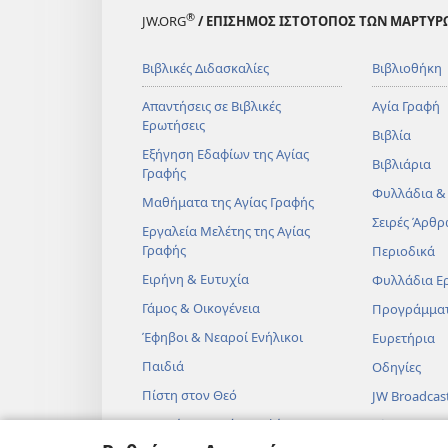
®
JW.ORG
/ ΕΠΙΣΗΜΟΣ ΙΣΤΟΤΟΠΟΣ ΤΩΝ ΜΑΡΤΥΡ
Βιβλικές Διδασκαλίες
Βιβλιοθήκη
Απαντήσεις σε Βιβλικές
Αγία Γραφή
Ερωτήσεις
Βιβλία
Εξήγηση Εδαφίων της Αγίας
Βιβλιάρια
Γραφής
Φυλλάδια &
Μαθήματα της Αγίας Γραφής
Σειρές Άρθρ
Εργαλεία Μελέτης της Αγίας
Γραφής
Περιοδικά
Ειρήνη & Ευτυχία
Φυλλάδια Ε
Γάμος & Οικογένεια
Προγράμμα
Έφηβοι & Νεαροί Ενήλικοι
Ευρετήρια
Παιδιά
Οδηγίες
Πίστη στον Θεό
JW Broadcas
Επιστήμη & Αγία Γραφή
Βίντεο