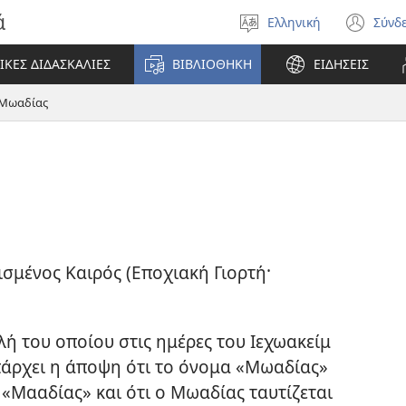
ά
Ελληνική
Σύνδ
Επιλέξτε
(αν
γλώσσα
νέο
ΙΚΕΣ ΔΙΔΑΣΚΑΛΙΕΣ
ΒΙΒΛΙΟΘΗΚΗ
ΕΙΔΗΣΕΙΣ
πα
Μωαδίας
σμένος Καιρός (Εποχιακή Γιορτή·
λή του οποίου στις ημέρες του Ιεχωακείμ
πάρχει η άποψη ότι το όνομα «Μωαδίας»
«Μααδίας» και ότι ο Μωαδίας ταυτίζεται