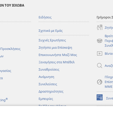
ΩΝ ΤΟΥ ΙΕΧΩΒΑ
Ειδήσεις
Γρήγοροι 
Ζητή
Σχετικά με Εμάς
Βρείτ
Συχνές Ερωτήσεις
Περι
(ανοίγει
Συνέ
Ζητήστε μια Επίσκεψη
νέο
 Προσκλήσεις
παράθυρο
Βίντε
Επικοινωνήστε Μαζί Μας
ων
Ξεναγήσεις στα Μπέθελ
Αναζ
Συναθροίσεις
ργασίας
Ανάμνηση
Πληρ
τα
Επίσ
Συνελεύσεις
ΜΜΕ
Δραστηριότητες
Συν
Εμπειρίες
®
ting
(ανοίγει
νέο
Σε Όλο τον Κόσμο
παράθυρο
ΔΙΑ