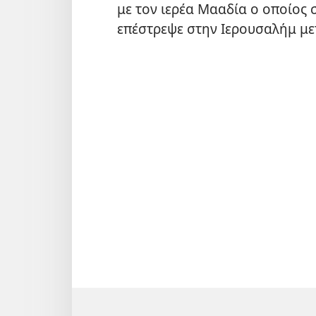
με τον ιερέα Μααδία ο οποίος
επέστρεψε στην Ιερουσαλήμ με