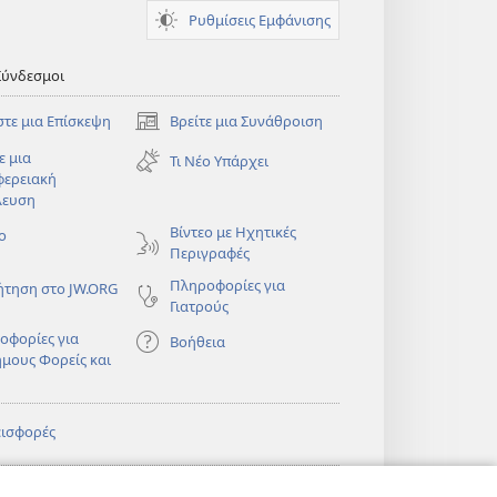
Ρυθμίσεις Εμφάνισης
Σύνδεσμοι
στε μια Επίσκεψη
Βρείτε μια Συνάθροιση
(ανοίγει
νέο
ε μια
Τι Νέο Υπάρχει
παράθυρο)
φερειακή
λευση
)
Βίντεο με Ηχητικές
ο
Περιγραφές
Πληροφορίες για
ήτηση στο JW.ORG
Γιατρούς
οφορίες για
Βοήθεια
ημους Φορείς και
εισφορές
)
ΔΙΚΤΥΑΚΗ
®
JW Hub