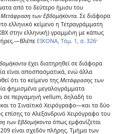
ήματα από το δεύτερο ήμισυ του
η
Μετάφραση των Εβδομήκοντα.
Σε διάφορα
στο ελληνικό κείμενο η Τετραγράμματη
ΧΒΧ στην ελληνική) γραμμένη με κάπως
τήρες.—Βλέπε
ΕΙΚΟΝΑ, Τόμ. 1, σ. 326
·
δομήκοντα
έχει διατηρηθεί σε διάφορα
ία είναι αποσπασματικά, ενώ άλλα
θεί ότι το κείμενο της
Μετάφρασης των
τρία φημισμένα μεγαλογράμματα
α σε περγαμηνή vellum, δηλαδή το
και το Σιναϊτικό Χειρόγραφο—και τα δύο
ς επίσης το Αλεξανδρινό Χειρόγραφο του
η των Εβδομήκοντα
όπως εμφανίζεται
209 είναι σχεδόν πλήρης. Τμήμα των