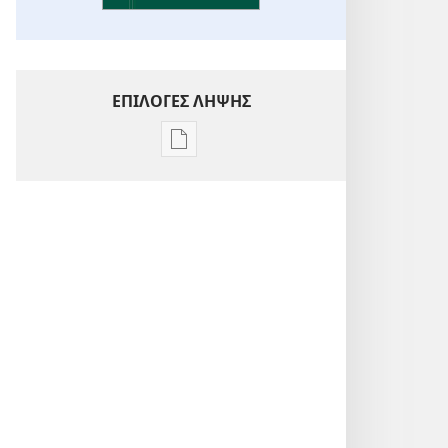
ΕΠΙΛΟΓΕΣ ΛΗΨΗΣ
Επιλογές
λήψης
εκδόσεων
Ενόραση
στις
Γραφές