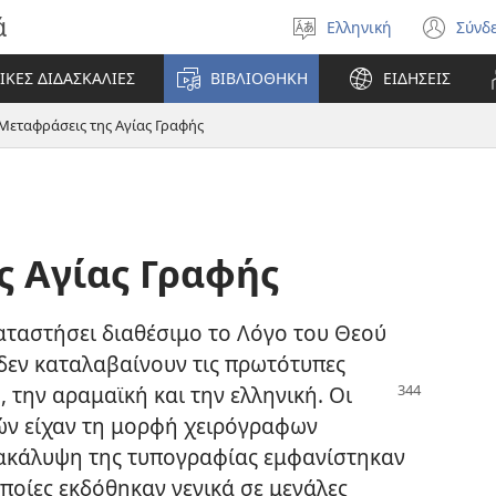
ά
Ελληνική
Σύνδ
Επιλέξτε
(αν
γλώσσα
νέο
ΙΚΕΣ ΔΙΔΑΣΚΑΛΙΕΣ
ΒΙΒΛΙΟΘΗΚΗ
ΕΙΔΗΣΕΙΣ
πα
Μεταφράσεις της Αγίας Γραφής
ς Αγίας Γραφής
αταστήσει διαθέσιμο το Λόγο του Θεού
δεν καταλαβαίνουν τις πρωτότυπες
 την αραμαϊκή και την ελληνική. Οι
ών είχαν τη μορφή χειρόγραφων
νακάλυψη της τυπογραφίας εμφανίστηκαν
οποίες εκδόθηκαν γενικά σε μεγάλες