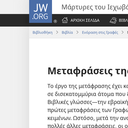
JW.ORG
Μάρτυρες του Ιεχωβ
ΑΡΧΙΚΗ ΣΕΛΙΔΑ
ΒΙΒΛ
Βιβλιοθήκη
Βιβλία
Ενόραση στις Γραφές
Μεταφράσεις τη
Το έργο της μετάφρασης έχει κ
σε δισεκατομμύρια άτομα που 
Βιβλικές γλώσσες
—την εβραϊκή,
πρώτες μεταφράσεις των Γραφ
κειμένων. Ωστόσο, μετά την α
πολλές άλλες μεταφράσεις, οι 