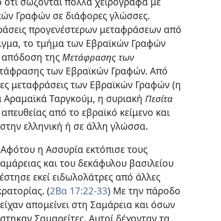
ό ότι σώζονται πολλά χειρόγραφα με
κών Γραφών σε διάφορες γλώσσες.
φράσεις προγενέστερων μεταφράσεων από
ειγμα, το τμήμα των Εβραϊκών Γραφών
ί απόδοση της
Μετάφρασης των
ετάφρασης των Εβραϊκών Γραφών. Από
ίες μεταφράσεις των Εβραϊκών Γραφών (η
 Αραμαϊκά Ταργκούμ, η συριακή
Πεσίτα
ν απευθείας από το εβραϊκό κείμενο και
στην ελληνική ή σε άλλη γλώσσα.
Αφότου η Ασσυρία εκτόπισε τους
Σαμάρειας και του δεκάφυλου βασιλείου
τέστησε εκεί ειδωλολάτρες από άλλες
ρατορίας. (
2Βα 17:22-33
) Με την πάροδο
είχαν απομείνει στη Σαμάρεια και όσων
στηκαν Σαμαρείτες. Αυτοί δέχονταν τα