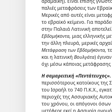
αραμαϊκή). Είναι επίσης γνωστ
παλιές μεταφράσεις των Εβραϊ
Μερικές από αυτές είναι μετα
το εβραϊκό κείμενο. Για παράδ
στην Παλαιά Λατινική αποτελε
Εβδομήκοντα,
μιας ελληνικής μ
την άλλη πλευρά, μερικές αρχα
Μετάφραση των Εβδομήκοντα,
τα
και η λατινική
Βουλγάτα
) έγινα
όχι μέσω κάποιας μετάφρασης 
Η σαμαρειτική «Πεντάτευχος».
περισσότερους κατοίκους της 
του Ισραήλ το 740 Π.Κ.Χ., εγκα
περιοχές της Ασσυριακής Αυτοκ
του χρόνου, οι απόγονοι όσων 
μετέφερε εκεί η Ασσυρία ονομά