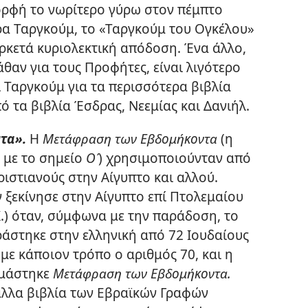
ορφή το νωρίτερο γύρω στον πέμπτο
ερα Ταργκούμ, το «Ταργκούμ του Ογκέλου»
αρκετά κυριολεκτική απόδοση. Ένα άλλο,
θαν για τους Προφήτες, είναι λιγότερο
 Ταργκούμ για τα περισσότερα βιβλία
 τα βιβλία Έσδρας, Νεεμίας και Δανιήλ.
τα».
Η
Μετάφραση των Εβδομήκοντα
(η
 με το σημείο
Ο΄
) χρησιμοποιούνταν από
ιστιανούς στην Αίγυπτο και αλλού.
ν ξεκίνησε στην Αίγυπτο επί Πτολεμαίου
.) όταν, σύμφωνα με την παράδοση, το
άστηκε στην ελληνική από 72 Ιουδαίους
 με κάποιον τρόπο ο αριθμός 70, και η
ομάστηκε
Μετάφραση των Εβδομήκοντα.
άλλα βιβλία των Εβραϊκών Γραφών