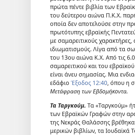
πρώτα πέντε βιβλία των Εβραϊκ
του δεύτερου αιώνα Π.Κ.Χ. πα
οποία δεν αποτελούσε στην π
πρωτότυπης εβραϊκής Πεντατεύ
με σαμαρειτικούς χαρακτήρες, 
ιδιωματισμούς. Λίγα από τα σ
του 13ου αιώνα Κ.Χ. Από τις 6
σαμαρειτικού και του εβραϊκού
είναι άνευ σημασίας. Μια ενδ
εδάφιο
Έξοδος 12:40
, όπου η 
Μετάφραση των Εβδομήκοντα.
Τα Ταργκούμ.
Τα «Ταργκούμ» ήτ
των Εβραϊκών Γραφών στην αρ
της Νεκράς Θαλάσσης βρέθηκα
μερικών βιβλίων, τα Ιουδαϊκά