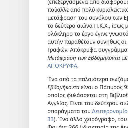
(επεξεργασμένα από διάφορους
ποίκιλλε από πολύ κυριολεκτικ
μετάφραση του συνόλου των Ε
το δεύτερο αιώνα Π.Κ.Χ., ίσως 
ολόκληρο το έργο έγινε γνωστ
αυτήν παραθέτουν συνήθως οι 
Γραφών. Απόκρυφα συγγράμμα
Μετάφραση των Εβδομήκοντα
με
ΑΠΟΚΡΥΦΑ
.
Ένα από τα παλαιότερα σωζόμ
Εβδομήκοντα
είναι ο Πάπυρος 95
οποίος φυλάσσεται στη Βιβλιο
Αγγλίας. Είναι του δεύτερου αι
σπαράγματα του
Δευτερονομίου
33
). Ένα άλλο χειρόγραφο, του
Φουάντ 266
(ιδιοκτησία της Α