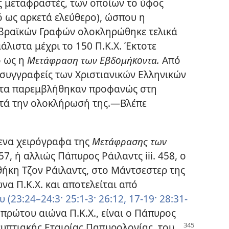
 μεταφραστές, των οποίων το ύφος
ό ως αρκετά ελεύθερο), ώσπου η
βραϊκών Γραφών ολοκληρώθηκε τελικά
μάλιστα μέχρι το 150 Π.Κ.Χ. Έκτοτε
ό ως η
Μετάφραση των Εβδομήκοντα.
Από
συγγραφείς των Χριστιανικών Ελληνικών
τα παρεμβλήθηκαν προφανώς στη
τά την ολοκλήρωσή της.—Βλέπε
ενα χειρόγραφα της
Μετάφρασης των
7, ή αλλιώς Πάπυρος Ράιλαντς iii. 458, ο
θήκη Τζον Ράιλαντς, στο Μάντσεστερ της
ώνα Π.Κ.Χ. και αποτελείται από
 (23:24–24:3·
25:1-3·
26:12,
17-19·
28:31-
 πρώτου αιώνα Π.Κ.Χ., είναι ο Πάπυρος
ιγυπτιακής Εταιρίας Παπυρολογίας, του