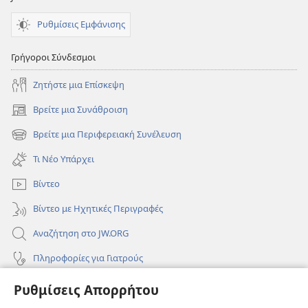
Ρυθμίσεις Εμφάνισης
Γρήγοροι Σύνδεσμοι
Ζητήστε μια Επίσκεψη
Βρείτε μια Συνάθροιση
(ανοίγει
νέο
Βρείτε μια Περιφερειακή Συνέλευση
(ανοίγει
παράθυρο)
νέο
Τι Νέο Υπάρχει
παράθυρο)
Βίντεο
Βίντεο με Ηχητικές Περιγραφές
Αναζήτηση στο JW.ORG
Πληροφορίες για Γιατρούς
Πληροφορίες για Επίσημους Φορείς και ΜΜΕ
Ρυθμίσεις Απορρήτου
Βοήθεια