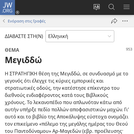
JW.ORG
Σύνδεση
(ανοίγει
Αλλαγή
Αναζήτησ
ΕΜ
νέο
γλώσσας
στο
ΜΕ
Ενόραση στις Γραφές
παράθυρο)
ιστότοπου
JW.ORG
ΔΙΑΒΑΣΤΕ ΣΤΗ(Ν)
ΘΕΜΑ
Μεγιδδώ
Η ΣΤΡΑΤΗΓΙΚΗ θέση της Μεγιδδώ, σε συνδυασμό με το
γεγονός ότι έλεγχε τις κύριες εμπορικές και
στρατιωτικές οδούς, την κατέστησε επίκεντρο του
διεθνούς ενδιαφέροντος κατά τους Βιβλικούς
χρόνους. Το λεκανοπέδιο που απλωνόταν κάτω από
αυτήν υπήρξε πεδίο πολλών αποφασιστικών μαχών. Γι’
αυτό και το βιβλίο της Αποκάλυψης εύστοχα ονομάζει
τον επικείμενο «πόλεμο της μεγάλης ημέρας του Θεού
του Παντοδύναμου» Αρ-Μαγεδών (εβρ. προέλευσης·