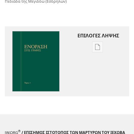
Πεδιάδα της Μεγιδδώ (Εσδρηλών)
ΕΠΙΛΟΓΕΣ ΛΗΨΗΣ
Επιλογές
λήψης
εκδόσεων
Ενόραση
στις
Γραφές
®
JW.ORG
/ ΕΠΙΣΗΜΟΣ ΙΣΤΟΤΟΠΟΣ ΤΩΝ ΜΑΡΤΥΡΩΝ ΤΟΥ ΙΕΧΩΒΑ