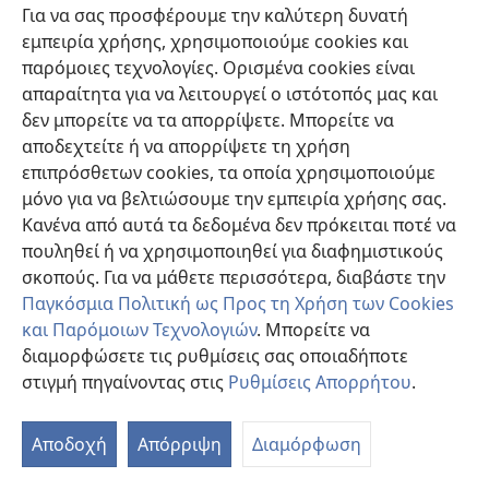
Για να σας προσφέρουμε την καλύτερη δυνατή
εμπειρία χρήσης, χρησιμοποιούμε cookies και
Συνεισφορές
(ανοίγει
παρόμοιες τεχνολογίες. Ορισμένα cookies είναι
νέο
απαραίτητα για να λειτουργεί ο ιστότοπός μας και
παράθυρο)
ΔΙΑΔΙΚΤΥΑΚΗ ΒΙΒΛΙΟΘΗΚΗ της Σκοπιάς™
δεν μπορείτε να τα απορρίψετε. Μπορείτε να
(ανοίγει
αποδεχτείτε ή να απορρίψετε τη χρήση
νέο
®
JW Hub
παράθυρο)
επιπρόσθετων cookies, τα οποία χρησιμοποιούμε
(ανοίγει
νέο
μόνο για να βελτιώσουμε την εμπειρία χρήσης σας.
®
JW Library
παράθυρο)
Κανένα από αυτά τα δεδομένα δεν πρόκειται ποτέ να
πουληθεί ή να χρησιμοποιηθεί για διαφημιστικούς
Βιβλιοθήκη της Σκοπιάς
σκοπούς. Για να μάθετε περισσότερα, διαβάστε την
Παγκόσμια Πολιτική ως Προς τη Χρήση των Cookies
και Παρόμοιων Τεχνολογιών
. Μπορείτε να
διαμορφώσετε τις ρυθμίσεις σας οποιαδήποτε
Copyright
© 2026 Watch Tower Bible and Tract Society of Pennsylvania.
στιγμή πηγαίνοντας στις
Ρυθμίσεις Απορρήτου
.
ΟΡΟΙ ΧΡΗΣΗΣ
|
ΠΟΛΙΤΙΚΗ ΑΠΟΡΡΗΤΟΥ
|
ΡΥΘΜΙΣΕΙΣ ΑΠΟΡΡΗΤΟΥ
Αποδοχή
Απόρριψη
Διαμόρφωση